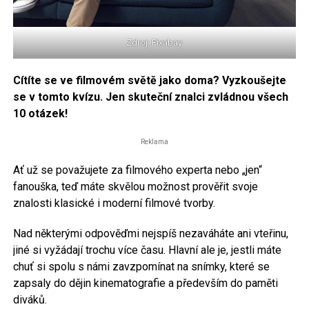
Zdroj: Pixabay
Cítíte se ve filmovém světě jako doma? Vyzkoušejte
se v tomto kvízu. Jen skuteční znalci zvládnou všech
10 otázek!
Reklama
Ať už se považujete za filmového experta nebo „jen“
fanouška, teď máte skvělou možnost prověřit svoje
znalosti klasické i moderní filmové tvorby.
Nad některými odpověďmi nejspíš nezaváháte ani vteřinu,
jiné si vyžádají trochu více času. Hlavní ale je, jestli máte
chuť si spolu s námi zavzpomínat na snímky, které se
zapsaly do dějin kinematografie a především do paměti
diváků.