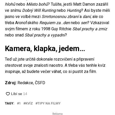
hlohů
nebo
Město bohů
? Tušíte, jestli Matt Damon zazářil
ve snímu
Dobrý Will Runting
nebo
Hunting
? Asi byste měli
jasno ve volbě mezi
Smrtonosnou zbraní
a
daní
, ale co
třeba Aronofského
Requiem za
…
den
nebo
sen
? Vzkazoval
svým filmem z roku 1998 Guy Ritchie
Sbal prachy a zmiz
nebo snad
Sbal prachy a vypadni
?
Kamera, klapka, jedem…
Teď už jste určitě dokonale rozcvičení a připravení
otestovat svoje znalosti naostro. A třeba vás tenhle kvíz
inspiruje, až budete večer váhat, co si pustit za film.
Zdroj:
Redakce, ČSFD
TAGY:
1
KVÍZ
TIPY NA FILMY
Reklama