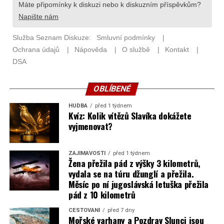
OBLÍBENÉ
HUDBA
před 1 týdnem
Kvíz: Kolik vítězů Slavíka dokážete
vyjmenovat?
ZAJÍMAVOSTI
před 1 týdnem
Žena přežila pád z výšky 3 kilometrů,
vydala se na túru džunglí a přežila.
Měsíc po ní jugoslávská letuška přežila
pád z 10 kilometrů
CESTOVÁNÍ
před 7 dny
Mořské varhany a Pozdrav Slunci jsou