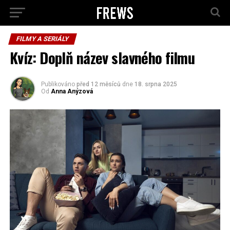
FILMY A SERIÁLY
Kvíz: Doplň název slavného filmu
Publikováno
před 12 měsíců
dne
18. srpna 2025
Od
Anna Anýzová