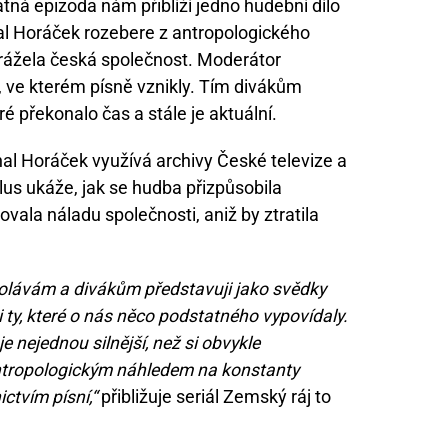
ná epizoda nám přiblíží jedno hudební dílo
hal Horáček rozebere z antropologického
odrážela česká společnost. Moderátor
 ve kterém písně vznikly. Tím divákům
eré překonalo čas a stále je aktuální.
al Horáček využívá archivy České televize a
us ukáže, jak se hudba přizpůsobila
ala náladu společnosti, aniž by ztratila
volávám a divákům představuji jako svědky
i ty, které o nás něco podstatného vypovídaly.
je nejednou silnější, než si obvykle
antropologickým náhledem na konstanty
ctvím písní,“
přibližuje seriál Zemský ráj to