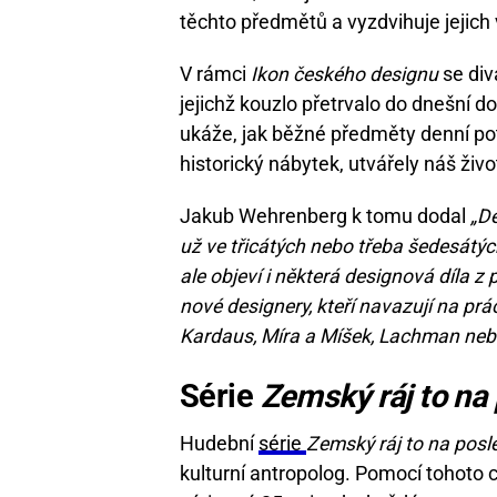
těchto předmětů a vyzdvihuje jejic
V rámci
Ikon českého designu
se div
jejichž kouzlo přetrvalo do dnešní d
ukáže, jak běžné předměty denní pot
historický nábytek, utvářely náš život
Jakub Wehrenberg k tomu dodal
„De
už ve třicátých nebo třeba šedesátých
ale objeví i některá designová díla z 
nové designery, kteří navazují na prá
Kardaus, Míra a Míšek, Lachman nebo 
Série
Zemský ráj to na
Hudební
série
Zemský ráj to na posl
kulturní antropolog. Pomocí tohoto 