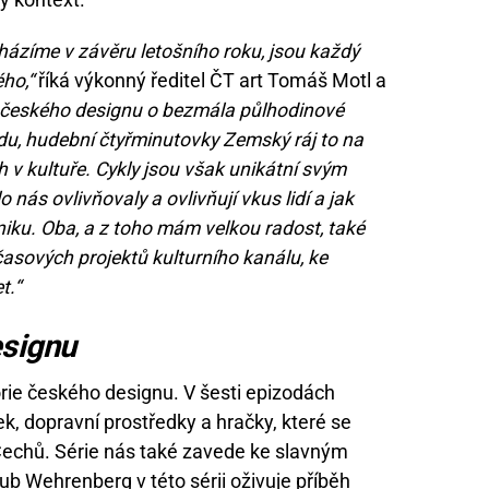
cházíme v závěru letošního roku, jsou každý
ého,“
říká výkonný ředitel ČT art Tomáš Motl a
y českého designu o bezmála půlhodinové
edu, hudební čtyřminutovky Zemský ráj to na
v kultuře. Cykly jsou však unikátní svým
o nás ovlivňovaly a ovlivňují vkus lidí a jak
iku. Oba, a z toho mám velkou radost, také
časových projektů kulturního kanálu, ke
t.“
esignu
rie českého designu. V šesti epizodách
ek, dopravní prostředky a hračky, které se
 Čechů. Série nás také zavede ke slavným
kub Wehrenberg v této sérii oživuje příběh