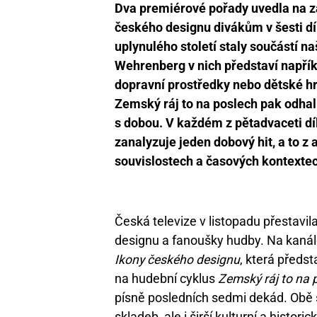
Dva premiérové pořady uvedla na za
českého designu divákům v šesti díl
uplynulého století staly součástí 
Wehrenberg v nich představí napřík
dopravní prostředky nebo dětské hra
Zemský ráj to na poslech pak odhal
s dobou. V každém z pětadvaceti dí
zanalyzuje jeden dobový hit, a to z
souvislostech a časových kontexte
Česká televize v listopadu přestavil
designu a fanoušky hudby. Na kanále
Ikony českého designu
, která předs
na hudební cyklus
Zemský ráj to na 
písně posledních sedmi dekád. Obě 
skladeb, ale i širší kulturní a historic