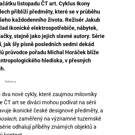
čátku listopadu ČT art. Cyklus Ikony
ech přiblíží předměty, které se v průběhu
našeho každodenního života. Režisér Jakub
lad ikonické elektrospotřebiče, nábytek,
čky, stejně jako jejich slavné autory. Série
í, jak šly písně posledních sedmi dekád
lů průvodce pořadu Michal Horáček blíže
 antropologického hlediska, v přesných
ch.
Reklama
a dva nové cykly, které zaujmou milovníky
 ČT art se diváci mohou podívat na sérii
tavuje ikonické české designové předměty, a
poslech
, zaměřený na významné tuzemské
série odhalují příběhy známých objektů a
ký kontext.