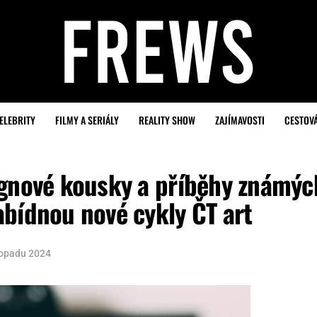
ELEBRITY
FILMY A SERIÁLY
REALITY SHOW
ZAJÍMAVOSTI
CESTOV
ignové kousky a příběhy známýc
bídnou nové cykly ČT art
topadu 2024