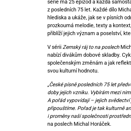
série má 25 epizod a každá samostat
z posledních 75 let. Každé dílo Mic
hlediska a ukáže, jak se v písních 
prozkoumá melodie, texty a kontext,
přiblíží jejich význam a poselství, kt
V sérii
Zemský ráj to na poslech
Mich
nabízí divákům dobové skladby. Cykl
společenským změnám a jak reflektov
svou kulturní hodnotu.
„České písně posledních 75 let před
doby jejich vzniku. Vybírám mezi nim
A pořád vypovídají – jejich svědectví 
připouštíme. Pořad je tak kulturně 
i proměny naší společnosti prostředni
na poslech Michal Horáček.