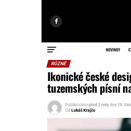
NOVINKY
C
RŮZNÉ
Ikonické české des
tuzemských písní na
Publikováno
před 2 roky
dne
19. lis
Od
Lukáš Krajčo