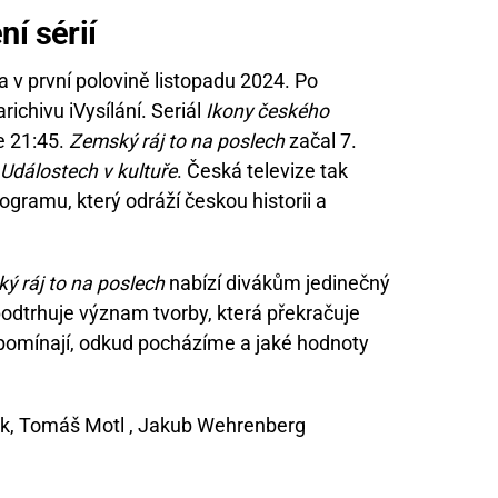
í sérií
 v první polovině listopadu 2024. Po
ichivu iVysílání. Seriál
Ikony českého
e 21:45.
Zemský ráj to na poslech
začal 7.
Událostech v kultuře
. Česká televize tak
rogramu, který odráží českou historii a
ý ráj to na poslech
nabízí divákům jedinečný
odtrhuje význam tvorby, která překračuje
pomínají, odkud pocházíme a jaké hodnoty
ček, Tomáš Motl , Jakub Wehrenberg