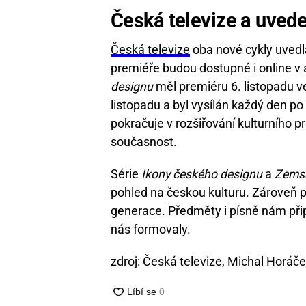
Česká televize a uveden
Česká televize
oba nové cykly uvedla
premiéře budou dostupné i online v ar
designu
měl premiéru 6. listopadu v
listopadu a byl vysílán každý den po
pokračuje v rozšiřování kulturního p
současnost.
Série
Ikony českého designu
a
Zemsk
pohled na českou kulturu. Zároveň p
generace. Předměty i písně nám při
nás formovaly.
zdroj: Česká televize, Michal Horá