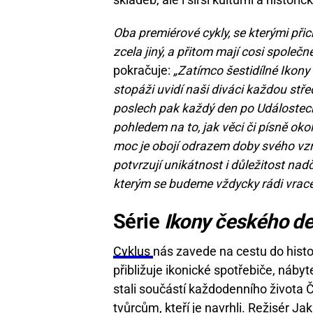
Oba premiérové cykly, se kterými při
zcela jiný, a přitom mají cosi společn
pokračuje:
„Zatímco šestidílné Ikon
stopáži uvidí naši diváci každou stř
poslech pak každý den po Událostech 
pohledem na to, jak věci či písně okol
moc je obojí odrazem doby svého vzn
potvrzují unikátnost i důležitost nad
kterým se budeme vždycky rádi vrace
Série
Ikony českého d
Cyklus
nás zavede na cestu do histo
přibližuje ikonické spotřebiče, nábyt
stali součástí každodenního života
tvůrcům, kteří je navrhli. Režisér Ja