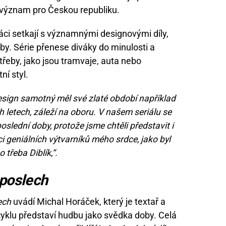
h význam pro Českou republiku.
áci setkají s významnými designovými díly,
oby. Série přenese diváky do minulosti a
řeby, jako jsou tramvaje, auta nebo
ní styl.
sign samotný měl své zlaté období například
 letech, záleží na oboru. V našem seriálu se
poslední doby, protože jsme chtěli představit i
ci geniálních výtvarníků mého srdce, jako byl
třeba Diblík,“.
 poslech
ech
uvádí Michal Horáček, který je textař a
cyklu představí hudbu jako svědka doby. Celá