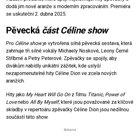
dodá jim nové aranže s moderním zpracováním. Premiéra
se uskuteční 2. dubna 2025.
Pěvecká
část Céline show
Pro
Céline show
je vytvořena silná pěvecká sestava, která
zahrnuje tři silné vokály Michaely Noskové, Leony Černé
Stříbrné a Petry Peterové. Zpěvačky se spojily, aby
divákům nabídly unikátní zážitek, kde uslyší
nezapomenutelné hity Céline Dion ve zcela nových
aranžích.
Hity jako
My Heart Will Go On
z filmu
Titanic
,
Power of
Love
nebo
All By Myself
, které jsou považované za klíčové
skladby v repertoáru zpěvačky Céline Dion jsou nedílnou
součástí této show.
Reklama