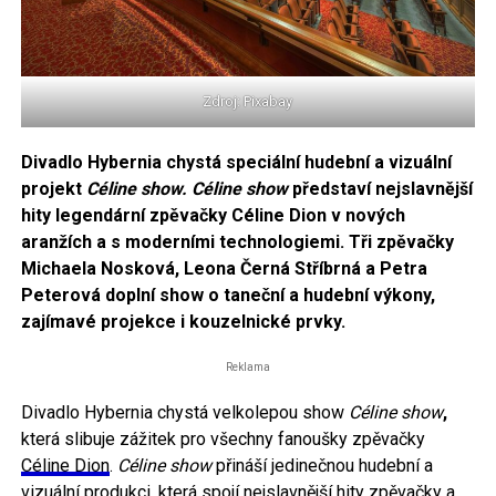
Zdroj: Pixabay
Divadlo Hybernia chystá speciální hudební a vizuální
projekt
Céline show.
Céline show
představí nejslavnější
hity legendární zpěvačky Céline Dion v nových
aranžích a s moderními technologiemi. Tři zpěvačky
Michaela Nosková, Leona Černá Stříbrná a Petra
Peterová doplní show o taneční a hudební výkony,
zajímavé projekce i kouzelnické prvky.
Reklama
Divadlo Hybernia chystá velkolepou show
Céline show
,
která slibuje zážitek pro všechny fanoušky zpěvačky
Céline Dion
.
Céline show
přináší jedinečnou hudební a
vizuální produkci, která spojí nejslavnější hity zpěvačky a