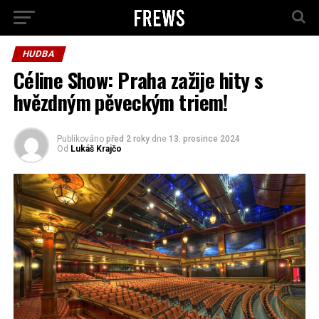
HUDBA
Céline Show: Praha zažije hity s
hvězdným pěveckým triem!
Publikováno
před 2 roky
dne
13. prosince 2024
Od
Lukáš Krajčo