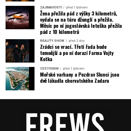
ZAJÍMAVOSTI
před 1 týdnem
Žena přežila pád z výšky 3 kilometrů,
vydala se na túru džunglí a přežila.
Měsíc po ní jugoslávská letuška přežila
pád z 10 kilometrů
REALITY SHOW
před 2 dny
Zrádci se vrací. Třetí řada bude
temnější a po ní dorazí Farma Vojty
Kotka
CESTOVÁNÍ
před 1 týdnem
Mořské varhany a Pozdrav Slunci jsou
dvě lákadla chorvatského Zadaru