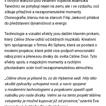
v nových aranžích pod vedením Vojtěcha Adamčíka.
Tanečníci se pohybují nejen na zemi, ale i ve vzduchu, což
slibuje přitažlivé a nezapomenutelné momenty.
Choreografie, kterou má na starosti Filip Jankovič přidává
do představení dynamičnost a energii.
Technologie a vizuální efekty jsou dalším hlavním prvkem,
který
Céline Show
odliší od běžných muzikálů. Kreativní
tým spolupracuje s firmou Ati Sphere, která se postará o
moderní projekce, které ještě více podpoří emocionální
náboj písní a přenesou diváky do světa Céline Dion. Tyto
efekty spolu s magickými momenty a rychlými
přestavbami scén tvoří nezapomenutelnou atmosféru.
„Céline show je přesně to, co do Hybernie sedí. Hity této
skvělé zpěvačky uchopené nově, a navíc spojené
s moderními technologiemi a projekcemi zpestří opět
nabídku pro naše diváky. Velmi se na tento projekt těšíme,
vstupenky je možné kupovat již od prosince,“
uzavírá Eva