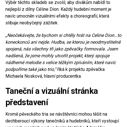
Výběr těchto skladeb se zvolil, aby divákům nabídl to
nejlepší z dílny Céline Dion. Každý hudební moment je
navíc umocněn vizuálními efekty a choreografií, která
slibuje neobyčejný zážitek.
„Neočekávejte, že bychom si chtěly hrát na Celine Dion…to
koneckonců ani nejde. Hudba, se kterou je neodmyslitelně
spojená, nás všechny tři jako zpěvačky formovala. Jsem
nadšená, že jsme mohly utvořit projekt, který spojuje
nádherné melodie s velice těžkým zpíváním, které navíc
podpoříme také jako trio,“
říká k projektu zpěvačka
Michaela Nosková, hlavní producentka.
Taneční a vizuální stránka
představení
Kromě pěveckého tria se návštěvníci mohou těšit na
dechberoucí výkony tanečníků a hudebníků, kteří vystoupí