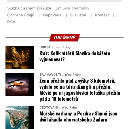
OBLÍBENÉ
HUDBA
před 7 dny
Kvíz: Kolik vítězů Slavíka dokážete
vyjmenovat?
ZAJÍMAVOSTI
před 7 dny
Žena přežila pád z výšky 3 kilometrů,
vydala se na túru džunglí a přežila.
Měsíc po ní jugoslávská letuška přežila
pád z 10 kilometrů
CESTOVÁNÍ
před 7 dny
Mořské varhany a Pozdrav Slunci jsou
dvě lákadla chorvatského Zadaru