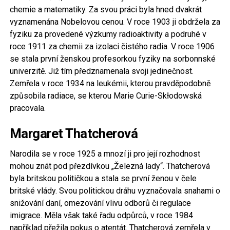
chemie a matematiky. Za svou práci byla hned dvakrát
vyznamenána Nobelovou cenou. V roce 1903 ji obdržela za
fyziku za provedené výzkumy radioaktivity a podruhé v
roce 1911 za chemii za izolaci čistého radia. V roce 1906
se stala první ženskou profesorkou fyziky na sorbonnské
univerzitě. Již tím předznamenala svoji jedinečnost.
Zemřela v roce 1934 na leukémii, kterou pravděpodobně
způsobila radiace, se kterou Marie Curie-Skłodowská
pracovala.
Margaret Thatcherová
Narodila se v roce 1925 a mnozí ji pro její rozhodnost
mohou znát pod přezdívkou „Železná lady“. Thatcherová
byla britskou političkou a stala se první ženou v čele
britské vlády. Svou politickou dráhu vyznačovala snahami o
snižování daní, omezování vlivu odborů či regulace
imigrace. Měla však také řadu odpůrců, v roce 1984
například přežila pokus o atentát. Thatcherová zemřela v