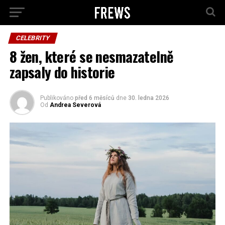
CELEBRITY
8 žen, které se nesmazatelně
zapsaly do historie
Publikováno
před 6 měsíců
dne
30. ledna 2026
Od
Andrea Severová