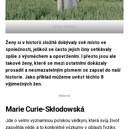
Zdroj: Pixabay
Ženy si v historii složitě dobývaly své místo ve
společnosti, jelikož se často jejich činy setkávaly
spíše s výsměchem a opovržením. I přesto jsou ale
takové ženy, které se mezi ostatními dokázaly
prosadit a nesmazatelným písmem se zapsat do naší
historie. Jako příklad můžeme uvést těchto 8
výjimečných žen.
Reklama
Marie Curie-Skłodowská
Jde o velmi významnou polskou vědkyni, která svůj život
zasvětila vědě, a to konkrétně výzkumy v oblasti fyziky,