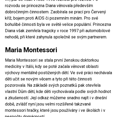
rozvodu se princezna Diana věnovala především
dobročinným činnostem. Zaobírala se prací pro Červený
kříž, bojem proti AIDS či pozemním minám. Pro své
bohulibé činnosti byla ve světě velice populární. Princezna
Diana však zemřela tragicky v roce 1997 při automobilové
nehodě, při které zahynula společně se svým partnerem.
Maria Montessori
Maria Montessori se stala první ženskou doktorkou
medicíny v Itálii, kdy se poté začala věnovat oblasti
výchovy mentálně postižených dětí. Ve své práci nechávala
děti učit se novým věcem a tyto při této činnosti
pozorovala. Na základě svých poznatků pak otevřela
vlastní Dům dětí, kde děti vychovávala podle svých hodnot
a zkušeností. Její odkaz můžeme snadno najít i v dnešní
době, zvlášť nyní jsou velmi rozšířené takzvané
montessori hračky, které jsou používány i ve školách i v
nespočtu domácností.