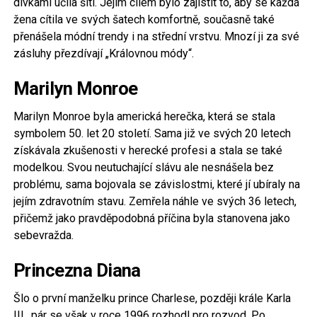
dívkami učila šití. Jejím cílem bylo zajistit to, aby se každá
žena cítila ve svých šatech komfortně, současně také
přenášela módní trendy i na střední vrstvu. Mnozí ji za své
zásluhy přezdívají „Královnou módy“.
Marilyn Monroe
Marilyn Monroe byla americká herečka, která se stala
symbolem 50. let 20 století. Sama již ve svých 20 letech
získávala zkušenosti v herecké profesi a stala se také
modelkou. Svou neutuchající slávu ale nesnášela bez
problému, sama bojovala se závislostmi, které jí ubíraly na
jejím zdravotním stavu. Zemřela náhle ve svých 36 letech,
přičemž jako pravděpodobná příčina byla stanovena jako
sebevražda.
Princezna Diana
Šlo o první manželku prince Charlese, později krále Karla
III., pár se však v roce 1996 rozhodl pro rozvod. Po