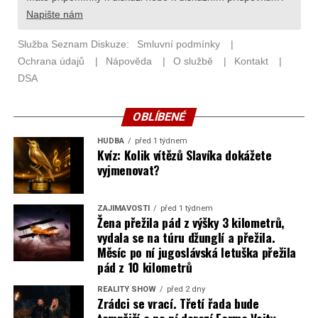
OBLÍBENÉ
HUDBA
před 1 týdnem
Kvíz: Kolik vítězů Slavíka dokážete
vyjmenovat?
ZAJÍMAVOSTI
před 1 týdnem
Žena přežila pád z výšky 3 kilometrů,
vydala se na túru džunglí a přežila.
Měsíc po ní jugoslávská letuška přežila
pád z 10 kilometrů
REALITY SHOW
před 2 dny
Zrádci se vrací. Třetí řada bude