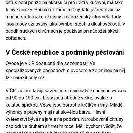
citrus není pouze na okrasu či pro užití v kuchyni, má také
léčivé účinky. Pochází z Indie a Číny, kde je pěstován již
mnoho století jako okrasný a náboženský stromek. Tady
jsou plody uznávány jako symbol štěstí a dlouhověkosti. V
buddhistických chrámech je používán při náboženských
obřadech.
V České republice a podmínky pěstování
Ovoce je v ČR dostupné dle sezónnosti. Ve
specializovaných obchodech s ovocem a zeleninou na něj
lze narazit celý rok.
V ČR se prodávají sazenice s maximální konečnou výškou
od 90 do 150 cm. Listy jsou středně velké, oválné s
kulatou špičkou. Větve jsou porostlé krátkými trny. Mladé
výhonky a pupeny mají nafialovělou barvu. Hlavní
květenství bývá na jaře a na podzim. Naroubované citrusy
zaplodí ve druhém až třetím roce. Měli bychom vědět, že