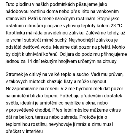
Tuto plodinu v našich podmínkách pěstujeme jako
nádobovou rostlinu doma nebo přes léto na venkovním
stanovišti. Patří k méně náročným rostlinám. Stejně jako
ostatním citrusům jí nejvíce vyhovují teploty kolem 23 °C.
Rostlinka má ráda pravidelnou zálivku. Zaléváme tehdy, až
je vrchní substrát mírně suchý. Nejvhodnější zálivkou je
odstátá dešťová voda. Musíme dát pozor na přelití. Mohlo
by dojít k uhnívání kořenů. Od jara do podzimu přihnojujeme
jednou za 14 dní tekutým hnojivem určeným na citrusy.
Stromek je citlivý na velké teplo a sucho. Vadí mu průvan,
v takových místech shazuje listy a může uhynout.
Nezapomínáme na rosení. V zimě bychom měli dát pozor
na umístění blízko topení. Potřebuje především dostatek
světla, ideální je umístění co nejblíže u okna, nebo
v prosvětlené chodbě. Přes letní měsíce můžeme citrus
dát na balkon, terasu nebo zahradu. Protože jde o
teplomilnou rostlinu, nevyhovuje jí mráz a zimu musí
přečkat v interiéru.