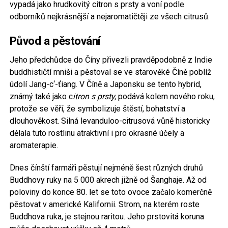
vypadá jako hrudkovitý citron s prsty a voní podle
odborníků nejkrásnější a nejaromatičtěji ze všech citrusů.
Původ a pěstování
Jeho předchůdce do Číny přivezli pravděpodobně z Indie
buddhističtí mniši a pěstoval se ve starověké Číně poblíž
údolí Jang-c‘-ťiang. V Číně a Japonsku se tento hybrid,
známý také jako c
itron s prsty,
podává kolem nového roku,
protože se věří, že symbolizuje štěstí, bohatství a
dlouhověkost. Silná levanduloo-citrusová vůně historicky
dělala tuto rostlinu atraktivní i pro okrasné účely a
aromaterapie.
Dnes čínští farmáři pěstují nejméně šest různých druhů
Buddhovy ruky na 5 000 akrech jižně od Šanghaje. Až od
poloviny do konce 80. let se toto ovoce začalo komerčně
pěstovat v americké Kalifornii. Strom, na kterém roste
Buddhova ruka, je stejnou raritou. Jeho prstovitá koruna