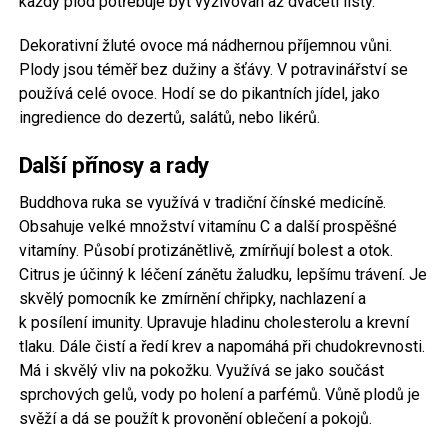
každý plod potřebuje být vyživován až dvaceti listy.
Dekorativní žluté ovoce má nádhernou příjemnou vůni.
Plody jsou téměř bez dužiny a šťávy. V potravinářství se
používá celé ovoce. Hodí se do pikantních jídel, jako
ingredience do dezertů, salátů, nebo likérů.
Další přínosy a rady
Buddhova ruka se využívá v tradiční čínské medicíně.
Obsahuje velké množství vitamínu C a další prospěšné
vitamíny. Působí protizánětlivě, zmírňují bolest a otok.
Citrus je účinný k léčení zánětu žaludku, lepšímu trávení. Je
skvělý pomocník ke zmírnění chřipky, nachlazení a
k posílení imunity. Upravuje hladinu cholesterolu a krevní
tlaku. Dále čistí a ředí krev a napomáhá při chudokrevnosti.
Má i skvělý vliv na pokožku. Využívá se jako součást
sprchových gelů, vody po holení a parfémů. Vůně plodů je
svěží a dá se použít k provonění oblečení a pokojů.