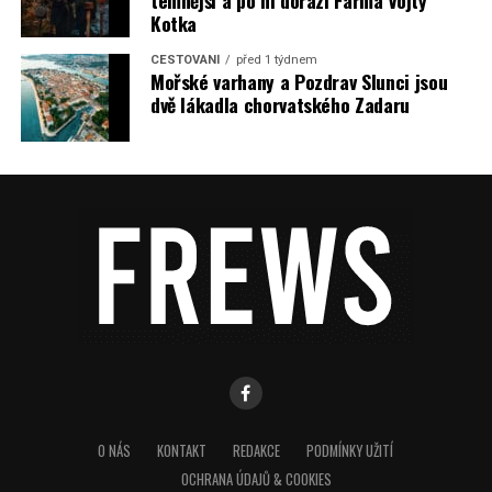
temnější a po ní dorazí Farma Vojty
Kotka
CESTOVÁNÍ
před 1 týdnem
Mořské varhany a Pozdrav Slunci jsou
dvě lákadla chorvatského Zadaru
O NÁS
KONTAKT
REDAKCE
PODMÍNKY UŽITÍ
OCHRANA ÚDAJŮ & COOKIES