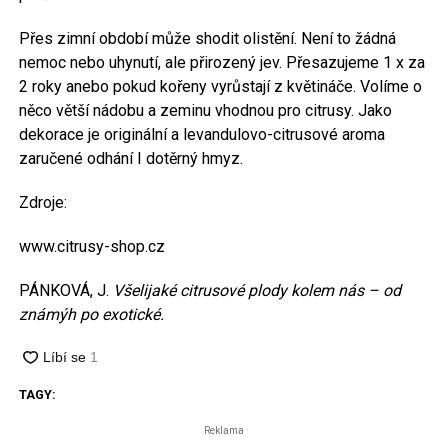
Přes zimní období může shodit olistění. Není to žádná
nemoc nebo uhynutí, ale přirozený jev. Přesazujeme 1 x za
2 roky anebo pokud kořeny vyrůstají z květináče. Volíme o
něco větší nádobu a zeminu vhodnou pro citrusy. Jako
dekorace je originální a levandulovo-citrusové aroma
zaručené odhání I dotěrný hmyz.
Zdroje:
www.citrusy-shop.cz
PÁNKOVÁ, J.
Všelijaké citrusové plody kolem nás – od
známýh po exotické.
TAGY:
Reklama