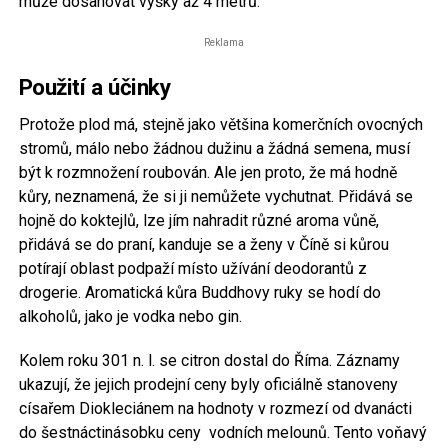
může dosahovat výšky až 4 metrů.
Reklama
Použití a účinky
Protože plod má, stejně jako většina komerčních ovocných
stromů, málo nebo žádnou dužinu a žádná semena, musí
být k rozmnožení roubován. Ale jen proto, že má hodně
kůry, neznamená, že si ji nemůžete vychutnat. Přidává se
hojně do koktejlů, lze jím nahradit různé aroma vůně,
přidává se do praní, kanduje se a ženy v Číně si kůrou
potírají oblast podpaží místo užívání deodorantů z
drogerie. Aromatická kůra Buddhovy ruky se hodí do
alkoholů, jako je vodka nebo gin.
Kolem roku 301 n. l. se citron dostal do Říma. Záznamy
ukazují, že jejich prodejní ceny byly oficiálně stanoveny
císařem Diokleciánem na hodnoty v rozmezí od dvanácti
do šestnáctinásobku ceny vodních melounů. Tento voňavý