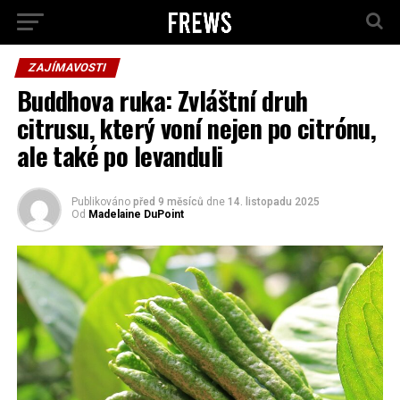
ZAJÍMAVOSTI
Buddhova ruka: Zvláštní druh
citrusu, který voní nejen po citrónu,
ale také po levanduli
Publikováno
před 9 měsíců
dne
14. listopadu 2025
Od
Madelaine DuPoint