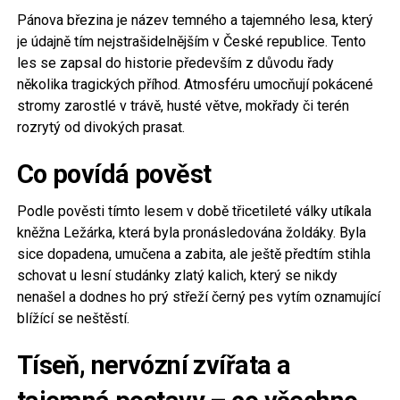
Pánova březina je název temného a tajemného lesa, který
je údajně tím nejstrašidelnějším v České republice. Tento
les se zapsal do historie především z důvodu řady
několika tragických příhod. Atmosféru umocňují pokácené
stromy zarostlé v trávě, husté větve, mokřady či terén
rozrytý od divokých prasat.
Co povídá pověst
Podle pověsti tímto lesem v době třicetileté války utíkala
kněžna Ležárka, která byla pronásledována žoldáky. Byla
sice dopadena, umučena a zabita, ale ještě předtím stihla
schovat u lesní studánky zlatý kalich, který se nikdy
nenašel a dodnes ho prý střeží černý pes vytím oznamující
blížící se neštěstí.
Tíseň, nervózní zvířata a