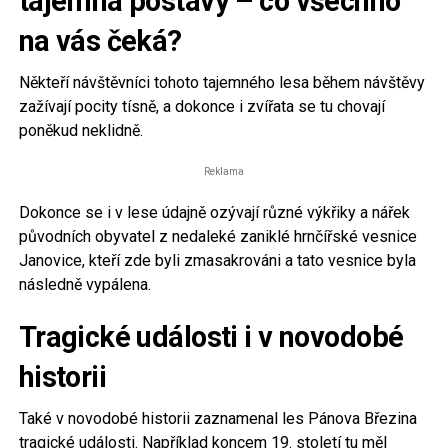
tajemná postavy – co všechno
na vás čeká?
Někteří návštěvníci tohoto tajemného lesa během návštěvy
zažívají pocity tísně, a dokonce i zvířata se tu chovají
poněkud neklidně.
Reklama
Dokonce se i v lese údajně ozývají různé výkřiky a nářek
původních obyvatel z nedaleké zaniklé hrnčířské vesnice
Janovice, kteří zde byli zmasakrováni a tato vesnice byla
následně vypálena.
Tragické události i v novodobé
historii
Také v novodobé historii zaznamenal les Pánova Březina
tragické události. Například koncem 19. století tu měl