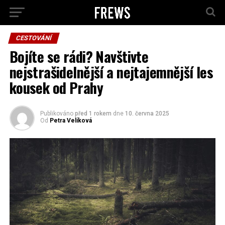
CESTOVÁNÍ
Bojíte se rádi? Navštivte
nejstrašidelnější a nejtajemnější les
kousek od Prahy
Publikováno
před 1 rokem
dne
10. června 2025
Od
Petra Velíková