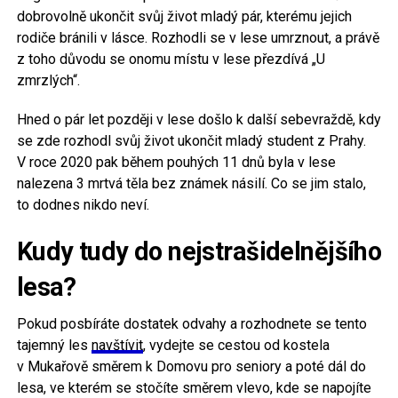
dobrovolně ukončit svůj život mladý pár, kterému jejich
rodiče bránili v lásce. Rozhodli se v lese umrznout, a právě
z toho důvodu se onomu místu v lese přezdívá „U
zmrzlých“.
Hned o pár let později v lese došlo k další sebevraždě, kdy
se zde rozhodl svůj život ukončit mladý student z Prahy.
V roce 2020 pak během pouhých 11 dnů byla v lese
nalezena 3 mrtvá těla bez známek násilí. Co se jim stalo,
to dodnes nikdo neví.
Kudy tudy do nejstrašidelnějšího
lesa?
Pokud posbíráte dostatek odvahy a rozhodnete se tento
tajemný les
navštívit
, vydejte se cestou od kostela
v Mukařově směrem k Domovu pro seniory a poté dál do
lesa, ve kterém se stočíte směrem vlevo, kde se napojíte