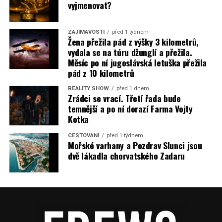
vyjmenovat?
ZAJÍMAVOSTI
před 1 týdnem
Žena přežila pád z výšky 3 kilometrů,
vydala se na túru džunglí a přežila.
Měsíc po ní jugoslávská letuška přežila
pád z 10 kilometrů
REALITY SHOW
před 1 dnem
Zrádci se vrací. Třetí řada bude
temnější a po ní dorazí Farma Vojty
Kotka
CESTOVÁNÍ
před 1 týdnem
Mořské varhany a Pozdrav Slunci jsou
dvě lákadla chorvatského Zadaru