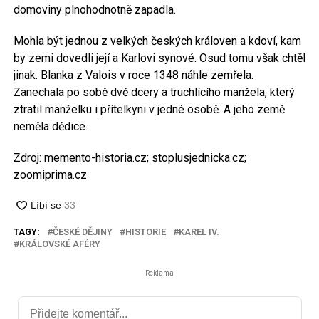
domoviny plnohodnotně zapadla.
Mohla být jednou z velkých českých královen a kdoví, kam
by zemi dovedli její a Karlovi synové. Osud tomu však chtěl
jinak. Blanka z Valois v roce 1348 náhle zemřela.
Zanechala po sobě dvě dcery a truchlícího manžela, který
ztratil manželku i přítelkyni v jedné osobě. A jeho země
neměla dědice.
Zdroj: memento-historia.cz; stoplusjednicka.cz;
zoomiprima.cz
TAGY:
ČESKÉ DĚJINY
HISTORIE
KAREL IV.
KRÁLOVSKÉ AFÉRY
Reklama