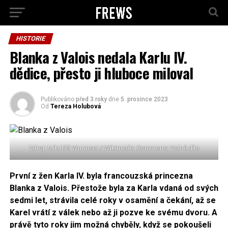
HISTORIE
Blanka z Valois nedala Karlu IV.
dědice, přesto ji hluboce miloval
Publikováno
před 3 roky
dne
5. prosince 2023
Od
Tereza Holubová
Zdroj: Mikuláš Wurmser / Wikimedia Commons; Volné dílo
První z žen Karla IV. byla francouzská princezna
Blanka z Valois. Přestože byla za Karla vdaná od svých
sedmi let, strávila celé roky v osamění a čekání, až se
Karel vrátí z válek nebo až ji pozve ke svému dvoru. A
právě tyto roky jim možná chyběly, když se pokoušeli