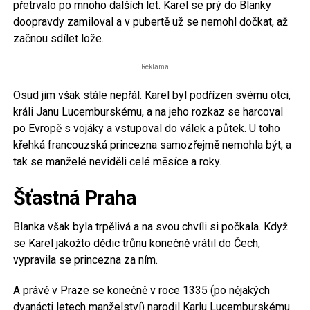
přetrvalo po mnoho dalších let. Karel se prý do Blanky
doopravdy zamiloval a v pubertě už se nemohl dočkat, až
začnou sdílet lože.
Reklama
Osud jim však stále nepřál. Karel byl podřízen svému otci,
králi Janu Lucemburskému, a na jeho rozkaz se harcoval
po Evropě s vojáky a vstupoval do válek a půtek. U toho
křehká francouzská princezna samozřejmě nemohla být, a
tak se manželé neviděli celé měsíce a roky.
Šťastná Praha
Blanka však byla trpělivá a na svou chvíli si počkala. Když
se Karel jakožto dědic trůnu konečně vrátil do Čech,
vypravila se princezna za ním.
A právě v Praze se konečně v roce 1335 (po nějakých
dvanácti letech manželství) narodil Karlu Lucemburskému