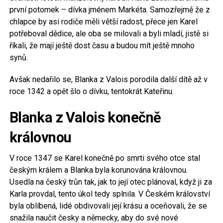
první potomek – dívka jménem Markéta. Samozřejmě že z
chlapce by asi rodiče měli větší radost, přece jen Karel
potřeboval dědice, ale oba se milovali a byli mladí, jistě si
říkali, že mají ještě dost času a budou mít ještě mnoho
synů.
Avšak nedařilo se, Blanka z Valois porodila další dítě až v
roce 1342 a opět šlo o dívku, tentokrát Kateřinu.
Blanka z Valois konečně
královnou
V roce 1347 se Karel konečně po smrti svého otce stal
českým králem a Blanka byla korunována královnou.
Usedla na český trůn tak, jak to její otec plánoval, když ji za
Karla provdal, tento úkol tedy splnila. V Českém království
byla oblíbená, lidé obdivovali její krásu a oceňovali, že se
snažila naučit česky a německy, aby do své nové