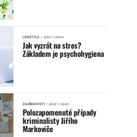
LIFESTYLE
před 1 rokem
Jak vyzrát na stres?
Základem je psychohygiena
ZAJÍMAVOSTI
před 1 rokem
Polozapomenuté případy
kriminalisty Jiřího
Markoviče