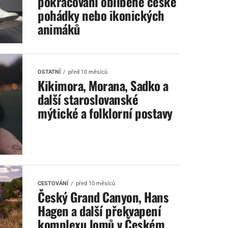
pokračování oblíbené české
pohádky nebo ikonických
animáků
OSTATNÍ
před 10 měsíců
Kikimora, Morana, Sadko a
další staroslovanské
mýtické a folklorní postavy
CESTOVÁNÍ
před 10 měsíců
Český Grand Canyon, Hans
Hagen a další překvapení
komplexu lomů v Českém