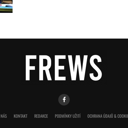
 NÁS
KONTAKT
REDAKCE
PODMÍNKY UŽITÍ
OCHRANA ÚDAJŮ & COOKI