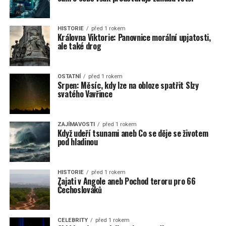
HISTORIE
před 1 rokem
Královna Viktorie: Panovnice morální upjatosti,
ale také drog
OSTATNÍ
před 1 rokem
Srpen: Měsíc, kdy lze na obloze spatřit Slzy
svatého Vavřince
ZAJÍMAVOSTI
před 1 rokem
Když udeří tsunami aneb Co se děje se životem
pod hladinou
HISTORIE
před 1 rokem
Zajati v Angole aneb Pochod teroru pro 66
Čechoslováků
CELEBRITY
před 1 rokem