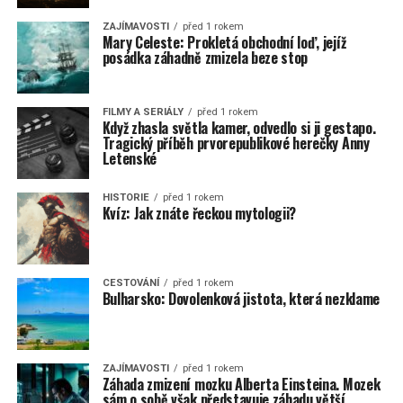
ZAJÍMAVOSTI
před 1 rokem
Mary Celeste: Prokletá obchodní loď, jejíž
posádka záhadně zmizela beze stop
FILMY A SERIÁLY
před 1 rokem
Když zhasla světla kamer, odvedlo si ji gestapo.
Tragický příběh prvorepublikové herečky Anny
Letenské
HISTORIE
před 1 rokem
Kvíz: Jak znáte řeckou mytologii?
CESTOVÁNÍ
před 1 rokem
Bulharsko: Dovolenková jistota, která nezklame
ZAJÍMAVOSTI
před 1 rokem
Záhada zmizení mozku Alberta Einsteina. Mozek
sám o sobě však představuje záhadu větší