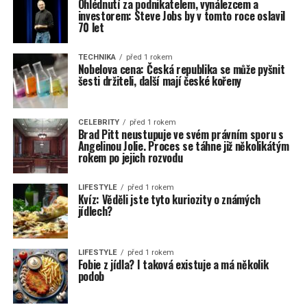
Ohlédnutí za podnikatelem, vynálezcem a
investorem: Steve Jobs by v tomto roce oslavil
70 let
TECHNIKA
před 1 rokem
Nobelova cena: Česká republika se může pyšnit
šesti držiteli, další mají české kořeny
CELEBRITY
před 1 rokem
Brad Pitt neustupuje ve svém právním sporu s
Angelinou Jolie. Proces se táhne již několikátým
rokem po jejich rozvodu
LIFESTYLE
před 1 rokem
Kvíz: Věděli jste tyto kuriozity o známých
jídlech?
LIFESTYLE
před 1 rokem
Fobie z jídla? I taková existuje a má několik
podob