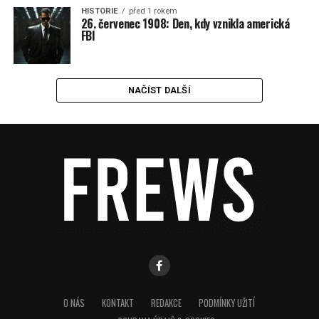
HISTORIE
před 1 rokem
26. červenec 1908: Den, kdy vznikla americká
FBI
NAČÍST DALŠÍ
O NÁS
KONTAKT
REDAKCE
PODMÍNKY UŽITÍ