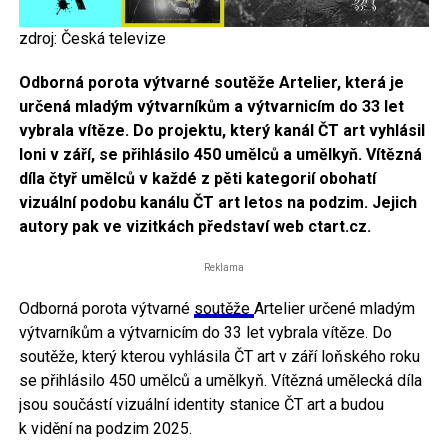
zdroj: Česká televize
Odborná porota výtvarné soutěže Artelier, která je
určená mladým výtvarníkům a výtvarnicím do 33 let
vybrala vítěze. Do projektu, který kanál ČT art vyhlásil
loni v září, se přihlásilo 450 umělců a umělkyň. Vítězná
díla čtyř umělců v každé z pěti kategorií obohatí
vizuální podobu kanálu ČT art letos na podzim. Jejich
autory pak ve vizitkách představí web ctart.cz.
Reklama
Odborná porota výtvarné
soutěže
Artelier určené mladým
výtvarníkům a výtvarnicím do 33 let vybrala vítěze. Do
soutěže, který kterou vyhlásila ČT art v září loňského roku
se přihlásilo 450 umělců a umělkyň. Vítězná umělecká díla
jsou součástí vizuální identity stanice ČT art a budou
k vidění na podzim 2025.