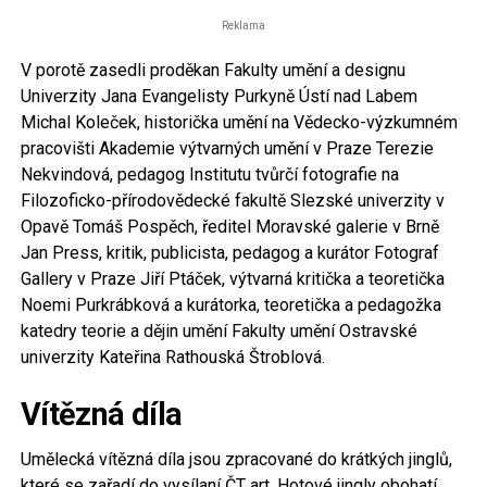
Reklama
V porotě zasedli proděkan Fakulty umění a designu
Univerzity Jana Evangelisty Purkyně Ústí nad Labem
Michal Koleček, historička umění na Vědecko-výzkumném
pracovišti Akademie výtvarných umění v Praze Terezie
Nekvindová, pedagog Institutu tvůrčí fotografie na
Filozoficko-přírodovědecké fakultě Slezské univerzity v
Opavě Tomáš Pospěch, ředitel Moravské galerie v Brně
Jan Press, kritik, publicista, pedagog a kurátor Fotograf
Gallery v Praze Jiří Ptáček, výtvarná kritička a teoretička
Noemi Purkrábková a kurátorka, teoretička a pedagožka
katedry teorie a dějin umění Fakulty umění Ostravské
univerzity Kateřina Rathouská Štroblová.
Vítězná díla
Umělecká vítězná díla jsou zpracované do krátkých jinglů,
které se zařadí do vysílaní ČT art. Hotové jingly obohatí