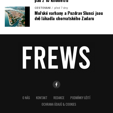
pád z 10 kilometrů
CESTOVÁNÍ
před 7 dny
Mořské varhany a Pozdrav Slunci jsou
dvě lákadla chorvatského Zadaru
O NÁS
KONTAKT
REDAKCE
PODMÍNKY UŽITÍ
OCHRANA ÚDAJŮ & COOKIES