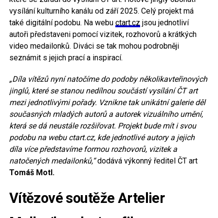
vysílání kulturního kanálu od září 2025. Celý projekt má
také digitální podobu. Na webu
ctart.cz
jsou jednotliví
autoři představeni pomocí vizitek, rozhovorů a krátkých
video medailonků. Diváci se tak mohou podrobněji
seznámit s jejich prací a inspirací.
„Díla vítězů nyní natočíme do podoby několikavteřinových
jinglů, které se stanou nedílnou součástí vysílání ČT art
mezi jednotlivými pořady. Vznikne tak unikátní galerie děl
současných mladých autorů a autorek vizuálního umění,
která se dá neustále rozšiřovat. Projekt bude mít i svou
podobu na webu ctart.cz, kde jednotlivé autory a jejich
díla více představíme formou rozhovorů, vizitek a
natočených medailonků,“
dodává výkonný ředitel ČT art
Tomáš Motl.
Vítězové soutěže Artelier