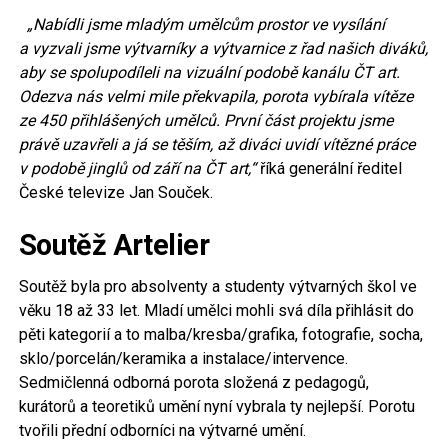
„Nabídli jsme mladým umělcům prostor ve vysílání
a vyzvali jsme výtvarníky a výtvarnice z řad našich diváků,
aby se spolupodíleli na vizuální podobě kanálu ČT art.
Odezva nás velmi mile překvapila, porota vybírala vítěze
ze 450 přihlášených umělců. První část projektu jsme
právě uzavřeli a já se těším, až diváci uvidí vítězné práce
v podobě jinglů od září na ČT art,“
říká generální ředitel
České televize Jan Souček.
Soutěž Artelier
Soutěž byla pro absolventy a studenty výtvarných škol ve
věku 18 až 33 let. Mladí umělci mohli svá díla přihlásit do
pěti kategorií a to malba/kresba/grafika, fotografie, socha,
sklo/porcelán/keramika a instalace/intervence.
Sedmičlenná odborná porota složená z pedagogů,
kurátorů a teoretiků umění nyní vybrala ty nejlepší. Porotu
tvořili přední odborníci na výtvarné umění.