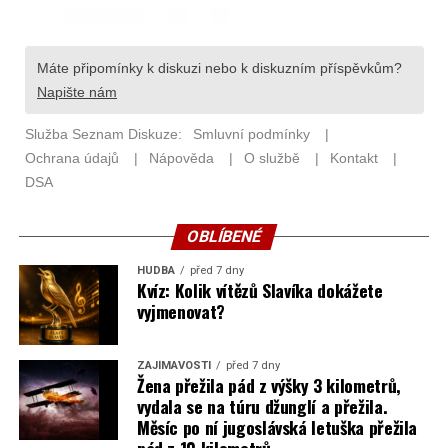
OBLÍBENÉ
HUDBA
před 7 dny
Kvíz: Kolik vítězů Slavíka dokážete
vyjmenovat?
ZAJÍMAVOSTI
před 7 dny
Žena přežila pád z výšky 3 kilometrů,
vydala se na túru džunglí a přežila.
Měsíc po ní jugoslávská letuška přežila