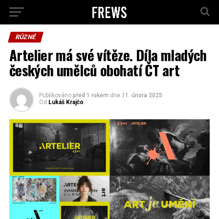
RŮZNÉ
Artelier má své vítěze. Díla mladých
českých umělců obohatí ČT art
Publikováno
před 1 rokem
dne
11. února 2025
Od
Lukáš Krajčo