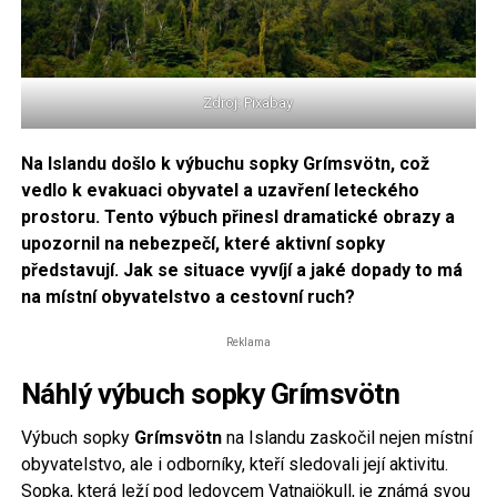
Zdroj: Pixabay
Na Islandu došlo k výbuchu sopky Grímsvötn, což
vedlo k evakuaci obyvatel a uzavření leteckého
prostoru. Tento výbuch přinesl dramatické obrazy a
upozornil na nebezpečí, které aktivní sopky
představují. Jak se situace vyvíjí a jaké dopady to má
na místní obyvatelstvo a cestovní ruch?
Reklama
Náhlý výbuch sopky Grímsvötn
Výbuch sopky
Grímsvötn
na Islandu zaskočil nejen místní
obyvatelstvo, ale i odborníky, kteří sledovali její aktivitu.
Sopka, která leží pod ledovcem Vatnajökull, je známá svou