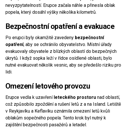
nevyzpytatelností. Erupce začala náhle a přinesla oblak
popela, který dosáhl výšky několika kilometrů.
Bezpečnostní opatření a evakuace
Po erupci byly okamžitě zavedeny
bezpečnostní
opatření
, aby se ochránilo obyvatelstvo. Místní úřady
evakuovaly obyvatele z blízkých oblastí do bezpečných
úkrytů. I když sopka leží v řídce osídlené oblasti, bylo
nutné evakuovat několik vesnic, aby se předešlo riziku pro
lidi.
Omezení letového provozu
Erupce vedla k uzavření
leteckého prostoru
nad oblastí,
což způsobilo zpoždění a rušení letů z a na Island. Letiště
v Reykjavíku a Keflavíku oznámila omezení letů kvůli
oblakům sopečného popela. Tento krok byl nutný k
zajištění bezpečnosti pasažérů a letadel.