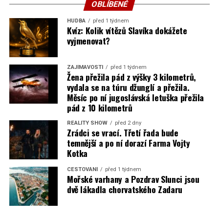
OBLÍBENÉ
HUDBA
před 1 týdnem
Kvíz: Kolik vítězů Slavíka dokážete
vyjmenovat?
ZAJÍMAVOSTI
před 1 týdnem
Žena přežila pád z výšky 3 kilometrů,
vydala se na túru džunglí a přežila.
Měsíc po ní jugoslávská letuška přežila
pád z 10 kilometrů
REALITY SHOW
před 2 dny
Zrádci se vrací. Třetí řada bude
temnější a po ní dorazí Farma Vojty
Kotka
CESTOVÁNÍ
před 1 týdnem
Mořské varhany a Pozdrav Slunci jsou
dvě lákadla chorvatského Zadaru