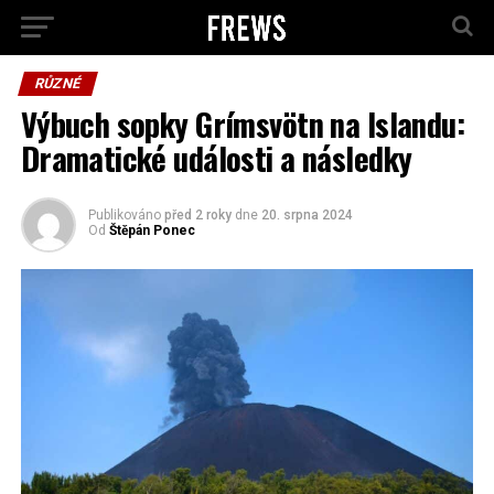
RŮZNÉ
Výbuch sopky Grímsvötn na Islandu:
Dramatické události a následky
Publikováno
před 2 roky
dne
20. srpna 2024
Od
Štěpán Ponec