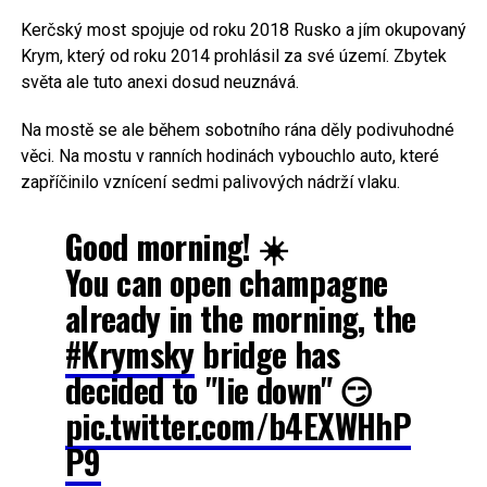
Kerčský most spojuje od roku 2018 Rusko a jím okupovaný
Krym, který od roku 2014 prohlásil za své území. Zbytek
světa ale tuto anexi dosud neuznává.
Na mostě se ale během sobotního rána děly podivuhodné
věci. Na mostu v ranních hodinách vybouchlo auto, které
zapříčinilo vznícení sedmi palivových nádrží vlaku.
Good morning! ☀️
You can open champagne
already in the morning, the
#Krymsky
bridge has
decided to "lie down" 😏
pic.twitter.com/b4EXWHhP
P9