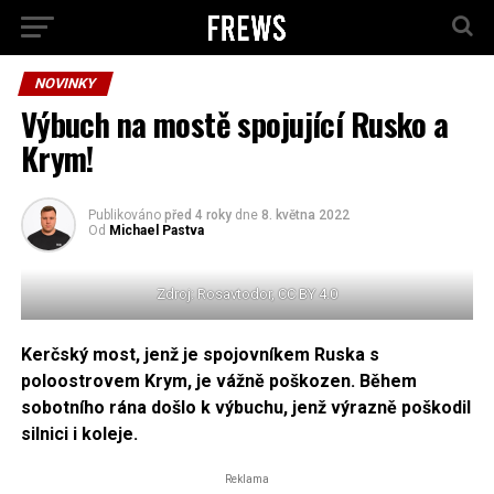
NOVINKY
Výbuch na mostě spojující Rusko a
Krym!
Publikováno
před 4 roky
dne
8. května 2022
Od
Michael Pastva
Zdroj: Rosavtodor, CC BY 4.0
Kerčský most, jenž je spojovníkem Ruska s
poloostrovem Krym, je vážně poškozen. Během
sobotního rána došlo k výbuchu, jenž výrazně poškodil
silnici i koleje.
Reklama