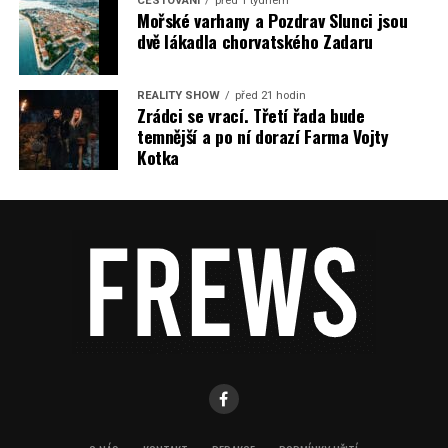
CESTOVÁNÍ
před 1 týdnem
Mořské varhany a Pozdrav Slunci jsou
dvě lákadla chorvatského Zadaru
REALITY SHOW
před 21 hodin
Zrádci se vrací. Třetí řada bude
temnější a po ní dorazí Farma Vojty
Kotka