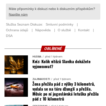
OBLÍBENÉ
HUDBA
před 1 týdnem
Kvíz: Kolik vítězů Slavíka dokážete
vyjmenovat?
ZAJÍMAVOSTI
před 1 týdnem
Žena přežila pád z výšky 3 kilometrů,
vydala se na túru džunglí a přežila.
Měsíc po ní jugoslávská letuška přežila
pád z 10 kilometrů