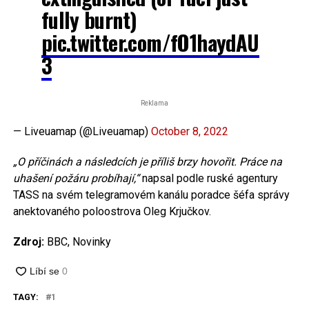
fully burnt)
pic.twitter.com/fO1haydAU
3
Reklama
— Liveuamap (@Liveuamap)
October 8, 2022
„O příčinách a následcích je příliš brzy hovořit. Práce na
uhašení požáru probíhají,“
napsal podle ruské agentury
TASS na svém telegramovém kanálu poradce šéfa správy
anektovaného poloostrova Oleg Krjučkov.
Zdroj:
BBC, Novinky
TAGY:
1