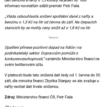
daň benzínu a nafty o 1,5 koruny na jeden litr. Tuto
informaci novinářům sdělil premiér Petr Fiala.
„Vláda odsouhlasila snížení spotřební daně z nafty a
benzínu o 1,5 Kč na litr od června do září. Na čerpacích
stanicích by se mohly ceny snížit až o 1,8 Kč na litr.
Reklama
Opatření přinese pozitivní dopad na řidiče i na
podnikatelský sektor. Dopravcům pomůže s
konkurenceschopností,“
oznámilo Ministerstvo financí na
svém twitterovém účtu.
V platnosti bude tato snížená daň tedy od 1. června do 30.
září, dle ministra financí Zbyňka Stanjury se ale zvažuje u
nafty nechat daň trvale sníženou.
Zdroj:
Ministerstvo financí ČR, Petr Fiala