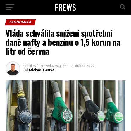
EKONOMIKA
Vláda schválila snížení spotřební
daně nafty a benzínu o 1,5 korun na
litr od června
Publikováno
před 4 roky
dne
13. dubna 2022
Od
Michael Pastva