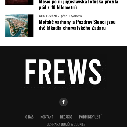
Měsíc po ní jugoslávská letuška přežila
pád z 10 kilometrů
CESTOVÁNÍ
před 1 týdnem
Mořské varhany a Pozdrav Slunci jsou
dvě lákadla chorvatského Zadaru
O NÁS
KONTAKT
REDAKCE
PODMÍNKY UŽITÍ
OCHRANA ÚDAJŮ & COOKIES