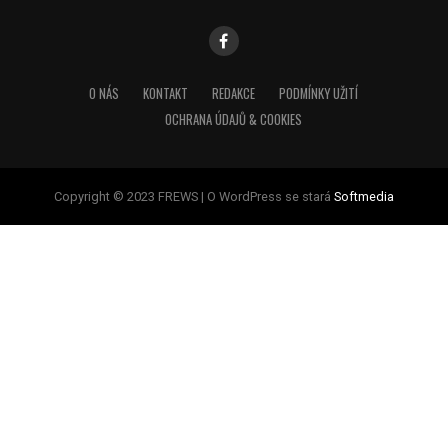
O NÁS
KONTAKT
REDAKCE
PODMÍNKY UŽITÍ
OCHRANA ÚDAJŮ & COOKIES
Copyright © 2023 FREWS | O WordPress se stará
Softmedia