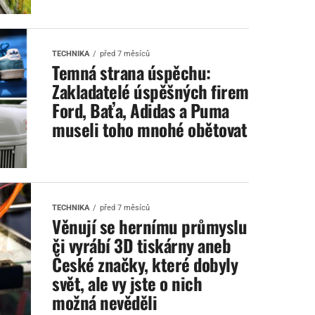
TECHNIKA
před 7 měsíců
Temná strana úspěchu:
Zakladatelé úspěšných firem
Ford, Baťa, Adidas a Puma
museli toho mnohé obětovat
TECHNIKA
před 7 měsíců
Věnují se hernímu průmyslu
či vyrábí 3D tiskárny aneb
České značky, které dobyly
svět, ale vy jste o nich
možná nevěděli