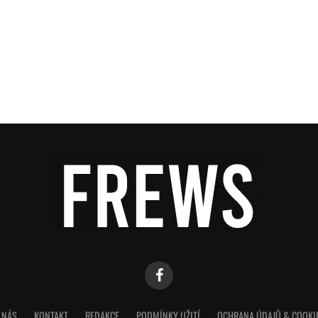
 NÁS
KONTAKT
REDAKCE
PODMÍNKY UŽITÍ
OCHRANA ÚDAJŮ & COOKI