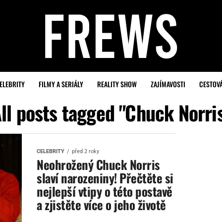
ELEBRITY
FILMY A SERIÁLY
REALITY SHOW
ZAJÍMAVOSTI
CESTOV
ll posts tagged "Chuck Norri
CELEBRITY
před 2 roky
Neohrožený Chuck Norris
slaví narozeniny! Přečtěte si
nejlepší vtipy o této postavě
a zjistěte více o jeho životě