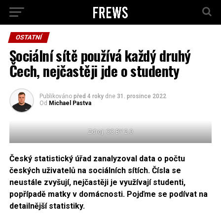
OSTATNÍ
Sociální sítě používá každý druhý
Čech, nejčastěji jde o studenty
Publikováno
před 4 roky
dne
31. prosince 2022
Od
Michael Pastva
Zdroj: CC BY 2.0
Český statistický úřad zanalyzoval data o počtu
českých uživatelů na sociálních sítích. Čísla se
neustále zvyšují, nejčastěji je využívají studenti,
popřípadě matky v domácnosti. Pojďme se podívat na
detailnější statistiky.