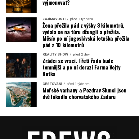
vyjmenovat?
ZAJÍMAVOSTI
před 1 týdnem
Žena přežila pád z výšky 3 kilometrů,
vydala se na túru džunglí a přežila.
Měsíc po ní jugoslávská letuška přežila
pád z 10 kilometrů
REALITY SHOW
před 2 dny
Zrádci se vrací. Třetí řada bude
temnější a po ní dorazí Farma Vojty
Kotka
CESTOVÁNÍ
před 1 týdnem
Mořské varhany a Pozdrav Slunci jsou
dvě lákadla chorvatského Zadaru