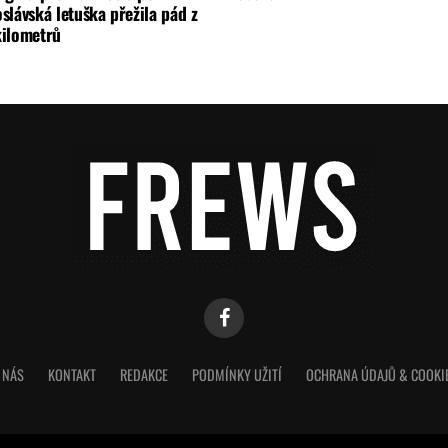
slávská letuška přežila pád z
kilometrů
 NÁS
KONTAKT
REDAKCE
PODMÍNKY UŽITÍ
OCHRANA ÚDAJŮ & COOKI