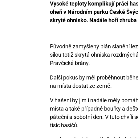
Vysoké teploty komplikují práci hasi
oheň v Národním parku České Švýcar
skryté ohnisko. Nadále hoří zhruba
Původně zamýšlený plán slanění lezců
silou totiž skrytá ohniska rozdmýchá
Pravčické brány.
Další pokus by měl proběhnout běhe
na místa dostat ze země.
V hašení by jim i nadále měly pomáha
místa a také případné bouřky a dešt
páteční a sobotní den. V tuto chvíl
tisíc hasičů.