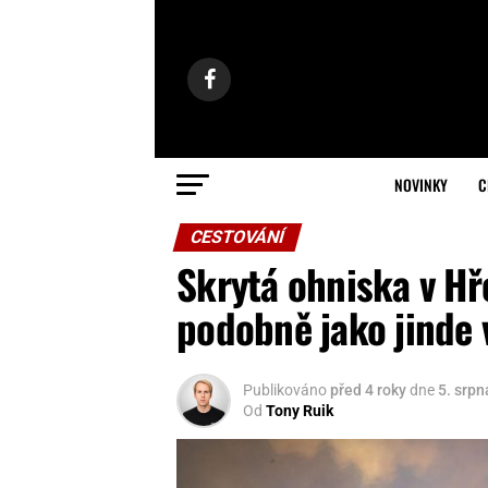
NOVINKY
C
CESTOVÁNÍ
Skrytá ohniska v Hř
podobně jako jinde 
Publikováno
před 4 roky
dne
5. srp
Od
Tony Ruik