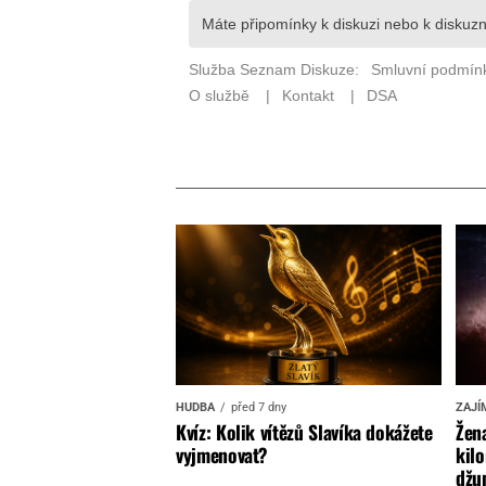
HUDBA
před 7 dny
ZAJÍ
Kvíz: Kolik vítězů Slavíka dokážete
Žena
vyjmenovat?
kilo
džun