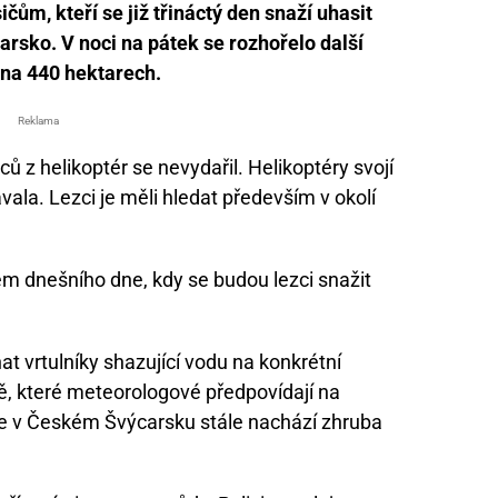
čům, kteří se již třináctý den snaží uhasit
sko. V noci na pátek se rozhořelo další
 na 440 hektarech.
Reklama
 z helikoptér se nevydařil. Helikoptéry svojí
vala. Lezci je měli hledat především v okolí
m dnešního dne, kdy se budou lezci snažit
t vrtulníky shazující vodu na konkrétní
ě, které meteorologové předpovídají na
i se v Českém Švýcarsku stále nachází zhruba