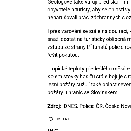
Geologové také varují před skalními 
obyvatele a turisty, aby se oblasti vy
nenarušovali práci záchranných slo
I přes varování se stále najdou tací,
snaží dostat na turisticky oblíbená
vstupu ze strany tří turistů policie 
řešit pokutou.
Tropické teploty předešlého měsíce 
Kolem stovky hasičů stále bojuje s 
lesní požáry sužují také oblast severo
požáry u hranic se Slovinskem.
Zdroj:
iDNES, Policie ČR, České Nov
TAGY: