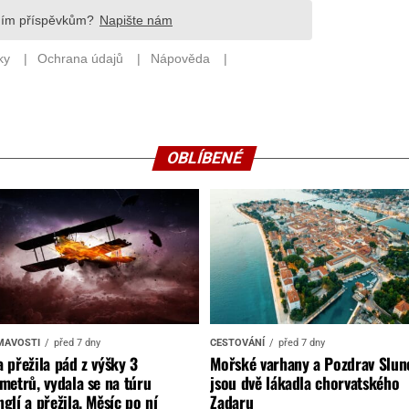
OBLÍBENÉ
MAVOSTI
před 7 dny
CESTOVÁNÍ
před 7 dny
 přežila pád z výšky 3
Mořské varhany a Pozdrav Slun
metrů, vydala se na túru
jsou dvě lákadla chorvatského
glí a přežila. Měsíc po ní
Zadaru