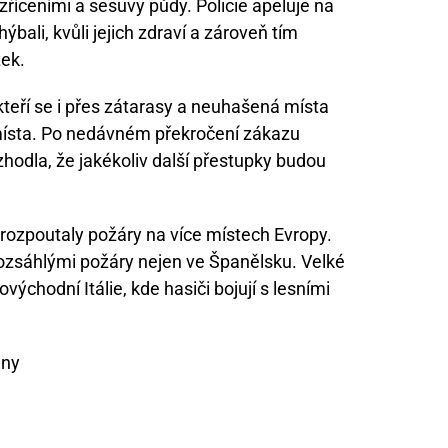
zříceními a sesuvy půdy. Policie apeluje na
hýbali, kvůli jejich zdraví a zároveň tím
žek.
 kteří se i přes zátarasy a neuhašená místa
 místa. Po nedávném překročení zákazu
rozhodla, že jakékoliv další přestupky budou
rozpoutaly požáry na více místech Evropy.
rozsáhlými požáry nejen ve Španělsku. Velké
východní Itálie, kde hasiči bojují s lesními
iny