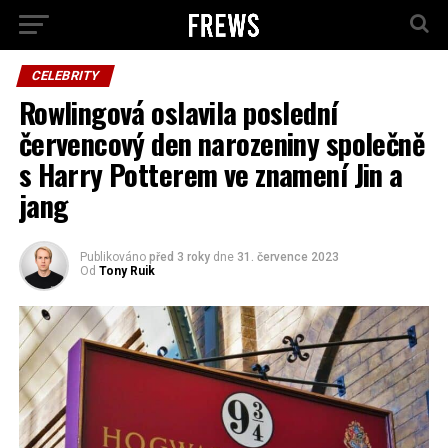
CELEBRITY
Rowlingová oslavila poslední
červencový den narozeniny společně
s Harry Potterem ve znamení Jin a
jang
Publikováno
před 3 roky
dne
31. července 2023
Od
Tony Ruik