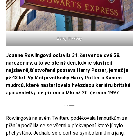
Zdroj: Pixabay
Joanne Rowlingová oslavila 31. července své 58.
narozeniny, a to ve stejný den, kdy je slaví její
nejslavnější stvořená postava Harry Potter, jemuž je
již 43 let. Vydání první knihy Harry Potter a Kámen
mudrců,
které nastartovalo hvězdnou kariéru britské
spisovatelky
,
se přitom událo až 26. června 1997.
Reklama
Rowlingová na svém Twitteru poděkovala fanouškům za
přání a podělila se se všemi o překvapení, které jí bylo
přichystáno. Jednalo se o dort se symbolem Jin a jang.