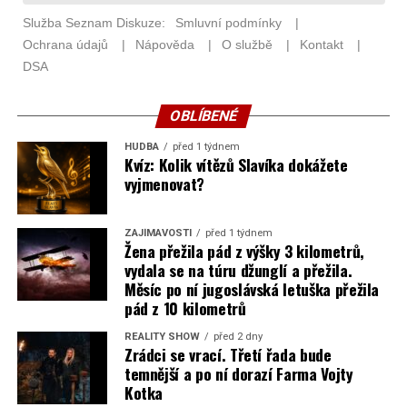
OBLÍBENÉ
HUDBA
před 1 týdnem
Kvíz: Kolik vítězů Slavíka dokážete
vyjmenovat?
ZAJÍMAVOSTI
před 1 týdnem
Žena přežila pád z výšky 3 kilometrů,
vydala se na túru džunglí a přežila.
Měsíc po ní jugoslávská letuška přežila
pád z 10 kilometrů
REALITY SHOW
před 2 dny
Zrádci se vrací. Třetí řada bude
temnější a po ní dorazí Farma Vojty
Kotka