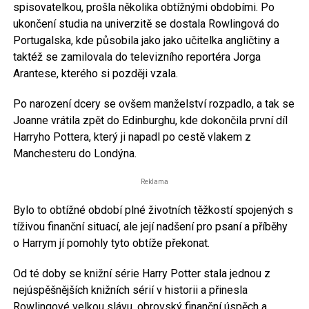
spisovatelkou, prošla několika obtížnými obdobími. Po
ukončení studia na univerzitě se dostala Rowlingová do
Portugalska, kde působila jako jako učitelka angličtiny a
taktéž se zamilovala do televizního reportéra Jorga
Arantese, kterého si později vzala.
Po narození dcery se ovšem manželství rozpadlo, a tak se
Joanne vrátila zpět do Edinburghu, kde dokončila první díl
Harryho Pottera, který ji napadl po cestě vlakem z
Manchesteru do Londýna.
Reklama
Bylo to obtížné období plné životních těžkostí spojených s
tíživou finanční situací, ale její nadšení pro psaní a příběhy
o Harrym jí pomohly tyto obtíže překonat.
Od té doby se knižní série Harry Potter stala jednou z
nejúspěšnějších knižních sérií v historii a přinesla
Rowlingové velkou slávu, obrovský finanční úspěch a