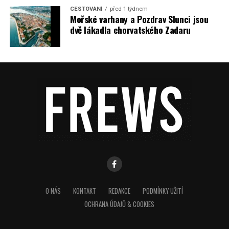
CESTOVÁNÍ
před 1 týdnem
Mořské varhany a Pozdrav Slunci jsou
dvě lákadla chorvatského Zadaru
O NÁS
KONTAKT
REDAKCE
PODMÍNKY UŽITÍ
OCHRANA ÚDAJŮ & COOKIES