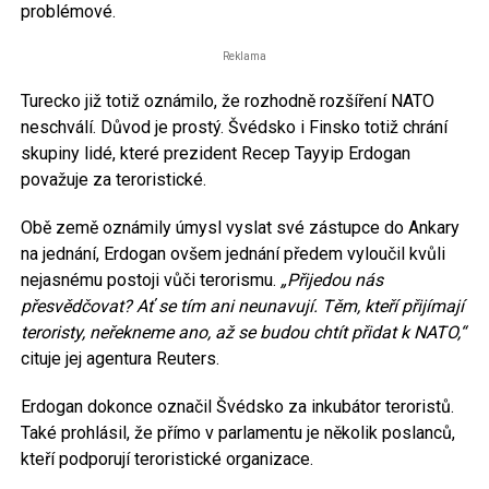
problémové.
Reklama
Turecko již totiž oznámilo, že rozhodně rozšíření NATO
neschválí. Důvod je prostý. Švédsko i Finsko totiž chrání
skupiny lidé, které prezident Recep Tayyip Erdogan
považuje za teroristické.
Obě země oznámily úmysl vyslat své zástupce do Ankary
na jednání, Erdogan ovšem jednání předem vyloučil kvůli
nejasnému postoji vůči terorismu.
„Přijedou nás
přesvědčovat? Ať se tím ani neunavují. Těm, kteří přijímají
teroristy, neřekneme ano, až se budou chtít přidat k NATO,“
cituje jej agentura Reuters.
Erdogan dokonce označil Švédsko za inkubátor teroristů.
Také prohlásil, že přímo v parlamentu je několik poslanců,
kteří podporují teroristické organizace.