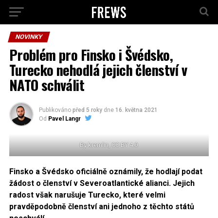
NOVINKY
Problém pro Finsko i Švédsko,
Turecko nehodlá jejich členství v
NATO schválit
Publikováno
před 5 roky
dne
16. května 2021
Od
Pavel Langr
By kremlin, CC BY 4.0
Finsko a Švédsko oficiálně oznámily, že hodlají podat
žádost o členství v Severoatlantické alianci. Jejich
radost však narušuje Turecko, které velmi
pravděpodobně členství ani jednoho z těchto států