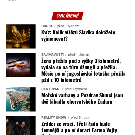
OBLÍBENÉ
HUDBA
před 1 týdnem
Kvíz: Kolik vítězů Slavíka dokážete
vyjmenovat?
ZAJÍMAVOSTI
před 1 týdnem
Žena přežila pád z výšky 3 kilometrů,
vydala se na túru džunglí a přežila.
Měsíc po ní jugoslávská letuška přežila
pád z 10 kilometrů
CESTOVÁNÍ
před 1 týdnem
Mořské varhany a Pozdrav Slunci jsou
dvě lákadla chorvatského Zadaru
REALITY SHOW
před 5 hodin
Zrádci se vrací. Třetí řada bude
temnější a po ní dorazí Farma Vojty