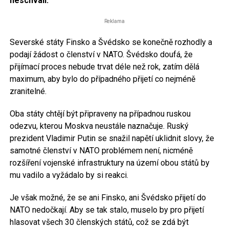
neschválí.
Reklama
Severské státy Finsko a Švédsko se konečně rozhodly a
podají žádost o členství v NATO. Švédsko doufá, že
přijímací proces nebude trvat déle než rok, zatím dělá
maximum, aby bylo do případného přijetí co nejméně
zranitelné.
Oba státy chtějí být připraveny na případnou ruskou
odezvu, kterou Moskva neustále naznačuje. Ruský
prezident Vladimir Putin se snažil napětí uklidnit slovy, že
samotné členství v NATO problémem není, nicméně
rozšíření vojenské infrastruktury na území obou států by
mu vadilo a vyžádalo by si reakci.
Je však možné, že se ani Finsko, ani Švédsko přijetí do
NATO nedočkají. Aby se tak stalo, muselo by pro přijetí
hlasovat všech 30 členských států, což se zdá být