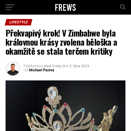
LIFESTYLE
Překvapivý krok! V Zimbabwe byla
královnou krásy zvolena běloška a
okamžitě se stala terčem kritiky
Publikováno
před 3 roky
dne
3. října 2023
Od
Michael Pastva