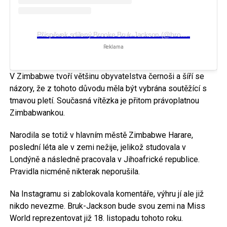
Příspěvek sdílený Brooke Bruk-Jackson (@brooke_brukjackson)
Reklama
V Zimbabwe tvoří většinu obyvatelstva černoši a šíří se
názory, že z tohoto důvodu měla být vybrána soutěžící s
tmavou pletí. Současná vítězka je přitom právoplatnou
Zimbabwankou.
Narodila se totiž v hlavním městě Zimbabwe Harare,
poslední léta ale v zemi nežije, jelikož studovala v
Londýně a následně pracovala v Jihoafrické republice.
Pravidla nicméně nikterak neporušila.
Na Instagramu si zablokovala komentáře, výhru jí ale již
nikdo nevezme. Bruk-Jackson bude svou zemi na Miss
World reprezentovat již 18. listopadu tohoto roku.