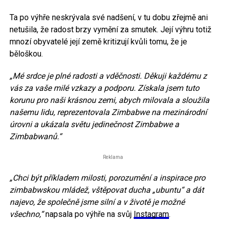
Ta po výhře neskrývala své nadšení, v tu dobu zřejmě ani
netušila, že radost brzy vymění za smutek. Její výhru totiž
mnozí obyvatelé její země kritizují kvůli tomu, že je
běloškou.
„Mé srdce je plné radosti a vděčnosti. Děkuji každému z
vás za vaše milé vzkazy a podporu. Získala jsem tuto
korunu pro naši krásnou zemi, abych milovala a sloužila
našemu lidu, reprezentovala Zimbabwe na mezinárodní
úrovni a ukázala světu jedinečnost Zimbabwe a
Zimbabwanů.“
Reklama
„Chci být příkladem milosti, porozumění a inspirace pro
zimbabwskou mládež, vštěpovat ducha „ubuntu“ a dát
najevo, že společně jsme silní a v životě je možné
všechno,“
napsala po výhře na svůj
Instagram
.