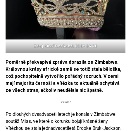
Zdroj: MissTransGlobal, CC BY-SA 4.0
Poměrně překvapivá zpráva dorazila ze Zimbabwe.
Královnou krásy africké země se totiž stala běloška,
což pochopitelně vytvořilo pořádný rozruch. V zemi
mají majoritu černoši a vítězka to aktuálně schytává
ze všech stran, ačkoliv neudělala nic špatně.
Reklama
Po dlouhých dvaadvaceti letech je konala v Zimbabwe
soutěž Miss, ve které o korunku bojují krásné ženy.
Vítězkou se stala jednadvacetiletá Brooke Bruk-Jackson.