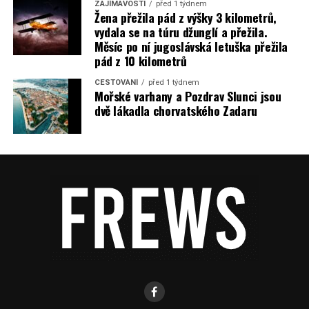
ZAJÍMAVOSTI
před 1 týdnem
Žena přežila pád z výšky 3 kilometrů,
vydala se na túru džunglí a přežila.
Měsíc po ní jugoslávská letuška přežila
pád z 10 kilometrů
CESTOVÁNÍ
před 1 týdnem
Mořské varhany a Pozdrav Slunci jsou
dvě lákadla chorvatského Zadaru