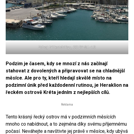
Zdroj: NiTenIchiRyu, CC BY-SA 4.0
Podzim je časem, kdy se mnozí z nás začínají
stahovat z dovolených a připravovat se na chladnější
měsíce. Ale pro ty, kteří hledají skvělé místo na
podzimní únik před každodenní rutinou, je Heraklion na
řeckém ostrově Kréta jedním z nejlepších cílů.
Reklama
Tento krásný řecký ostrov má v podzimních měsících
mnoho co nabídnout, a to zejména díky svému příjemnému
počasí. Neváhejte a navštivte jej právě v měsíce, kdy ubývá