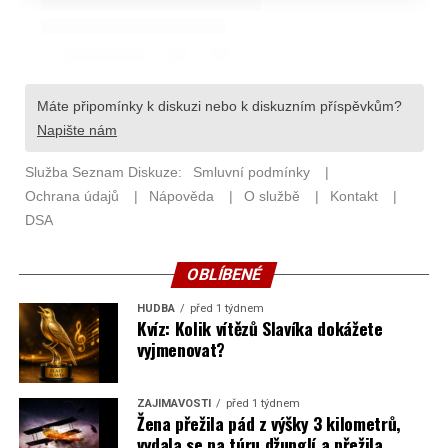
OBLÍBENÉ
HUDBA
před 1 týdnem
Kvíz: Kolik vítězů Slavíka dokážete
vyjmenovat?
ZAJÍMAVOSTI
před 1 týdnem
Žena přežila pád z výšky 3 kilometrů,
vydala se na túru džunglí a přežila.