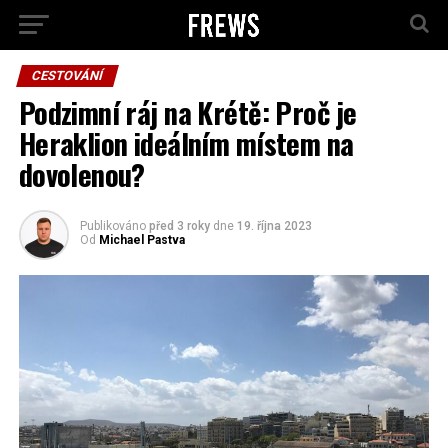
CESTOVÁNÍ
Podzimní ráj na Krétě: Proč je
Heraklion ideálním místem na
dovolenou?
Publikováno
před 3 roky
dne
19. října 2023
Od
Michael Pastva