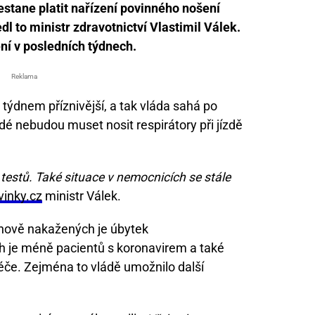
řestane platit nařízení povinného nošení
dl to ministr zdravotnictví Vlastimil Válek.
ění v posledních týdnech.
Reklama
ýdnem příznivější, a tak vláda sahá po
idé nebudou muset nosit respirátory při jízdě
 testů. Také situace v nemocnicích se stále
inky.cz
ministr Válek.
t nově nakažených je úbytek
ch je méně pacientů s koronavirem a také
péče. Zejména to vládě umožnilo další