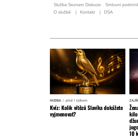
HUDBA
před 1 týdnem
ZAJÍ
Kvíz: Kolik vítězů Slavíka dokážete
Žena
vyjmenovat?
kilo
džun
jugo
10 