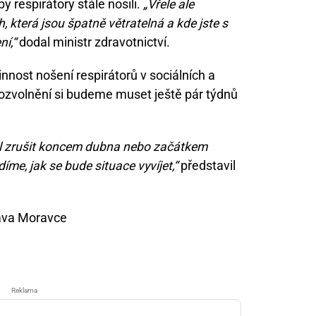
y respirátory stále nosili.
„Vřele ale
, která jsou špatně větratelná a kde jste s
ní,“
dodal ministr zdravotnictví.
nnost nošení respirátorů v sociálních a
rozvolnění si budeme muset ještě pár týdnů
ěl zrušit koncem dubna nebo začátkem
íme, jak se bude situace vyvíjet,“
představil
lava Moravce
Reklama