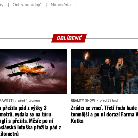
OBLÍBENÉ
MAVOSTI
před 1 týdnem
REALITY SHOW
před 23 hodin
 přežila pád z výšky 3
Zrádci se vrací. Třetí řada bude
metrů, vydala se na túru
temnější a po ní dorazí Farma V
glí a přežila. Měsíc po ní
Kotka
slávská letuška přežila pád z
kilometrů