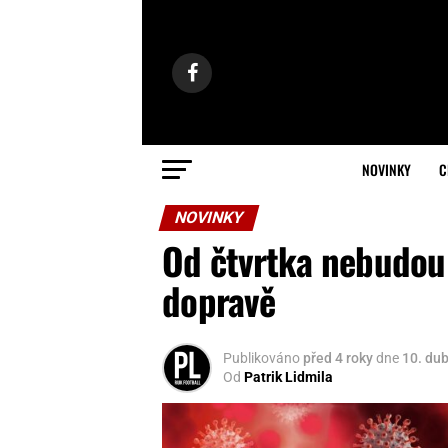
NOVINKY
C
NOVINKY
Od čtvrtka nebudou 
dopravě
Publikováno
před 4 roky
dne
10. du
Od
Patrik Lidmila