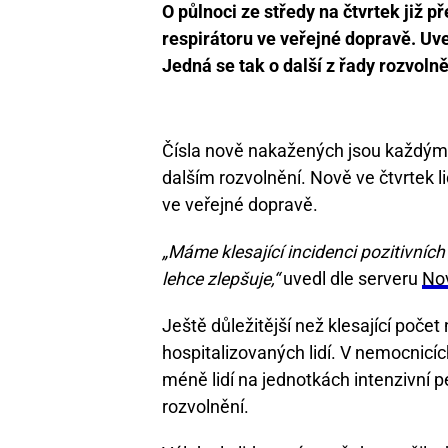
O půlnoci ze středy na čtvrtek již p
respirátoru ve veřejné dopravě. Uve
Jedná se tak o další z řady rozvoln
Čísla nově nakažených jsou každým t
dalším rozvolnění. Nově ve čtvrtek l
ve veřejné dopravě.
„Máme klesající incidenci pozitivních
lehce zlepšuje,“
uvedl dle serveru
Nov
Ještě důležitější než klesající poče
hospitalizovaných lidí. V nemocnicí
méně lidí na jednotkách intenzivní 
rozvolnění.