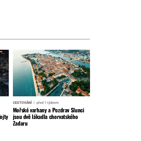
CESTOVÁNÍ
před 1 týdnem
Mořské varhany a Pozdrav Slunci
ojty
jsou dvě lákadla chorvatského
Zadaru