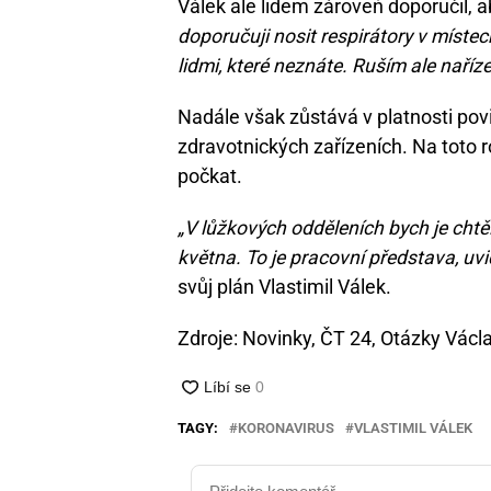
Válek ale lidem zároveň doporučil, ab
doporučuji nosit respirátory v místech
lidmi, které neznáte. Ruším ale naříze
Nadále však zůstává v platnosti povi
zdravotnických zařízeních. Na toto 
počkat.
„V lůžkových odděleních bych je cht
května. To je pracovní představa, uvid
svůj plán Vlastimil Válek.
Zdroje: Novinky, ČT 24, Otázky Vác
TAGY:
KORONAVIRUS
VLASTIMIL VÁLEK