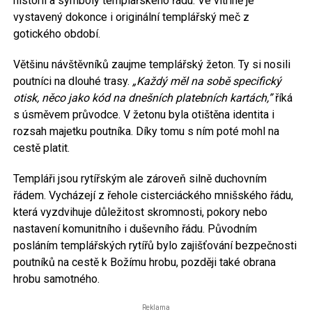
historii a symboly templářského řádu. Ve vitríně je
vystavený dokonce i originální templářský meč z
gotického období.
Většinu návštěvníků zaujme templářský žeton. Ty si nosili
poutníci na dlouhé trasy.
„Každý měl na sobě specifický
otisk, něco jako kód na dnešních platebních kartách,”
říká
s úsměvem průvodce. V žetonu byla otištěna identita i
rozsah majetku poutníka. Díky tomu s ním poté mohl na
cestě platit.
Templáři jsou rytířským ale zároveň silně duchovním
řádem. Vycházejí z řehole cisterciáckého mnišského řádu,
která vyzdvihuje důležitost skromnosti, pokory nebo
nastavení komunitního i duševního řádu. Původním
posláním templářských rytířů bylo zajišťování bezpečnosti
poutníků na cestě k Božímu hrobu, později také obrana
hrobu samotného.
Reklama