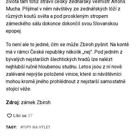
života tam totiž strávil český zednářský velmistr Alfons
Mucha. Přijímal v něm návštěvy ze zednářských lóží z
různých koutů světa a pod proskleným stropem
zámeckého sálu dokonce dokončil svou Slovanskou
epopej.
To není ale to jediné, čím se může Zbiroh pyšnit. Na kontě
má v rámci České republiky několik „nej”. Pod jedním z
bývalých nejstarších šlechtických hradů lze nalézt
nejhlubší ručně hloubenou studnu. Letos jsou z ní nově
zalévané nejvýše položené vinice, které si návštěvníci
mohou kromě jiného prohlédnout z nejstarší samostatně
stojící věže.
Zdroj:
zámek Zbiroh
TAGY:
TIPY NA VÝLET