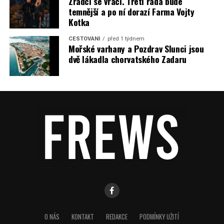
Zrádci se vrací. Třetí řada bude
temnější a po ní dorazí Farma Vojty
Kotka
CESTOVÁNÍ
před 1 týdnem
Mořské varhany a Pozdrav Slunci jsou
dvě lákadla chorvatského Zadaru
O NÁS
KONTAKT
REDAKCE
PODMÍNKY UŽITÍ