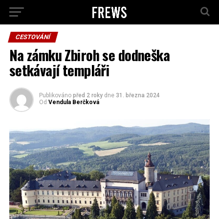
CESTOVÁNÍ
Na zámku Zbiroh se dodneška
setkávají templáři
Publikováno
před 2 roky
dne
31. března 2024
Od
Vendula Berčková