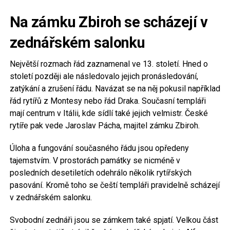
Na zámku Zbiroh se scházejí v
zednářském salonku
Největší rozmach řád zaznamenal ve 13. století. Hned o
století později ale následovalo jejich pronásledování,
zatýkání a zrušení řádu. Navázat se na něj pokusil například
řád rytířů z Montesy nebo řád Draka. Současní templáři
mají centrum v Itálii, kde sídlí také jejich velmistr. České
rytíře pak vede Jaroslav Pácha, majitel zámku Zbiroh.
Úloha a fungování současného řádu jsou opředeny
tajemstvím. V prostorách památky se nicméně v
posledních desetiletích odehrálo několik rytířských
pasování. Kromě toho se čeští templáři pravidelně scházejí
v zednářském salonku.
Svobodní zednáři jsou se zámkem také spjatí. Velkou část