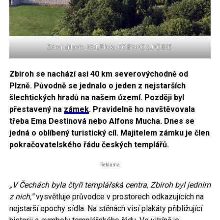
Zdroj: giborn_134, Flickr, CC BY-ND 2.0 DEED
Zbiroh se nachází asi 40 km severovýchodně od
Plzně. Původně se jednalo o jeden z nejstarších
šlechtických hradů na našem území. Později byl
přestavený na
zámek
. Pravidelně ho navštěvovala
třeba Ema Destinová nebo Alfons Mucha. Dnes se
jedná o oblíbený turistický cíl. Majitelem zámku je člen
pokračovatelského řádu českých templářů.
Reklama
„V Čechách byla čtyři templářská centra, Zbiroh byl jedním
z nich,”
vysvětluje průvodce v prostorech odkazujících na
nejstarší epochy sídla. Na stěnách visí plakáty přibližující