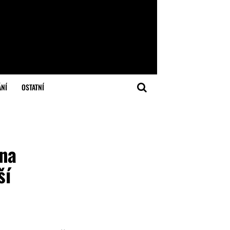
ÁNÍ
OSTATNÍ
 na
ší