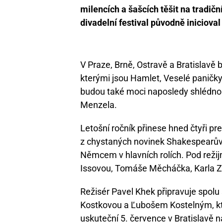
milencích a šašcích těšit na tradič
divadelní festival původně iniciova
V Praze, Brně, Ostravě a Bratislavě 
kterými jsou Hamlet, Veselé paničk
budou také moci naposledy shlédnout
Menzela.
Letošní ročník přinese hned čtyři pre
z chystaných novinek Shakespearů
Němcem v hlavních rolích. Pod režij
Issovou, Tomáše Měcháčka, Karla Z
Režisér Pavel Khek připravuje spol
Kostkovou a Ľubošem Kostelným, kteří
uskuteční 5. července v Bratislavě 