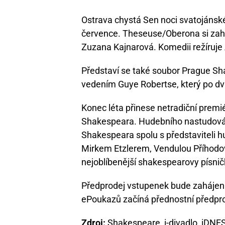
Ostrava chystá Sen noci svatojánsk
července. Theseuse/Oberona si zahr
Zuzana Kajnarová. Komedii režíruje
Představí se také soubor Prague 
vedením Guye Robertse, který po dva
Konec léta přinese netradiční premi
Shakespeara. Hudebního nastudován
Shakespeara spolu s představiteli h
Mirkem Etzlerem, Vendulou Příhodo
nejoblíbenější shakespearovy písnič
Předprodej vstupenek bude zahájen 
ePoukazů začíná přednostní předpro
Zdroj:
Shakespeare, i-divadlo, iDNE