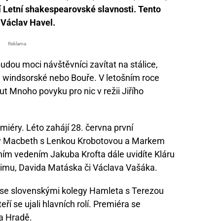
ní Letní shakespearovské slavnosti. Tento
l Václav Havel.
Reklama
budou moci návštěvníci zavítat na stálice,
y windsorské nebo Bouře. V letošním roce
 Mnoho povyku pro nic v režii Jiřího
miéry. Léto zahájí 28. června první
v Macbeth s Lenkou Krobotovou a Markem
ním vedením Jakuba Krofta dále uvidíte Kláru
imu, Davida Matáska či Václava Vašáka.
u se slovenskými kolegy Hamleta s Terezou
 se ujali hlavních rolí. Premiéra se
na Hradě.