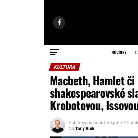
NOVINKY
C
KULTURA
Macbeth, Hamlet či 
shakespearovské slav
Krobotovou, Issovou,
Publikováno
před 4 roky
dne
12. du
Od
Tony Ruik