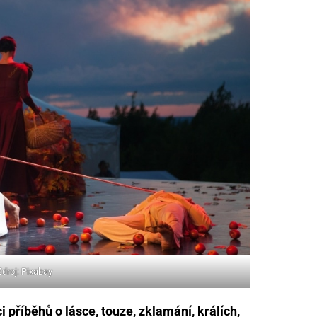
Zdroj: Pixabay
 příběhů o lásce, touze, zklamání, králích,