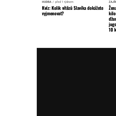
HUDBA
před 1 týdnem
ZAJÍ
Kvíz: Kolik vítězů Slavíka dokážete
Žena
vyjmenovat?
kilo
džun
jugo
10 