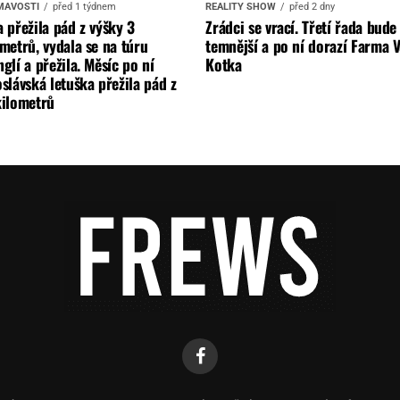
MAVOSTI
před 1 týdnem
REALITY SHOW
před 2 dny
 přežila pád z výšky 3
Zrádci se vrací. Třetí řada bude
metrů, vydala se na túru
temnější a po ní dorazí Farma V
glí a přežila. Měsíc po ní
Kotka
slávská letuška přežila pád z
kilometrů