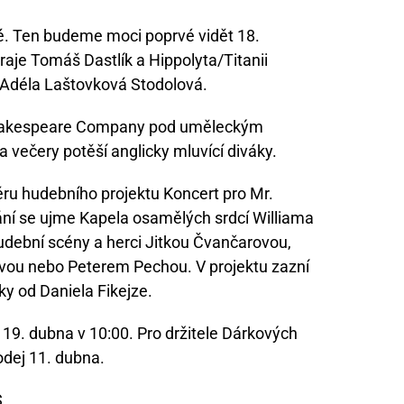
é. Ten budeme moci poprvé vidět 18.
aje Tomáš Dastlík a Hippolyta/Titanii
 Adéla Laštovková Stodolová.
Shakespeare Company pod uměleckým
 večery potěší anglicky mluvící diváky.
éru hudebního projektu Koncert pro Mr.
í se ujme Kapela osamělých srdcí Williama
udební scény a herci Jitkou Čvančarovou,
vou nebo Peterem Pechou. V projektu zazní
ky od Daniela Fikejze.
19. dubna v 10:00. Pro držitele Dárkových
dej 11. dubna.
S