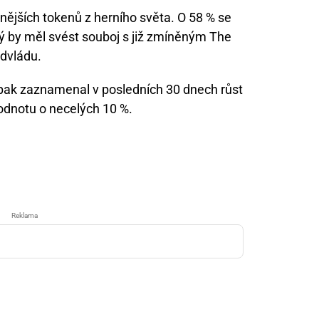
nějších tokenů z herního světa. O 58 % se
ý by měl svést souboj s již zmíněným The
dvládu.
pak zaznamenal v posledních 30 dnech růst
hodnotu o necelých 10 %.
Reklama