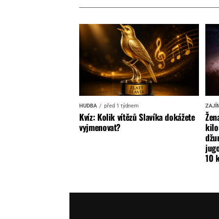
HUDBA
před 1 týdnem
ZAJÍ
Kvíz: Kolik vítězů Slavíka dokážete
Žena
vyjmenovat?
kilo
džun
jugo
10 