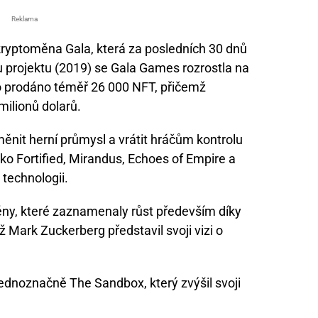
Reklama
ryptoměna Gala, která za posledních 30 dnů
 projektu (2019) se Gala Games rozrostla na
ylo prodáno téměř 26 000 NFT, přičemž
milionů dolarů.
ěnit herní průmysl a vrátit hráčům kontrolu
ako Fortified, Mirandus, Echoes of Empire a
 technologii.
měny, které zaznamenaly růst především díky
Mark Zuckerberg představil svoji vizi o
ednoznačně The Sandbox, který zvýšil svoji