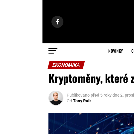
NOVINKY
C
EKONOMIKA
Kryptoměny, které z
Publikováno
před 5 roky
dne
2. pros
Od
Tony Ruik