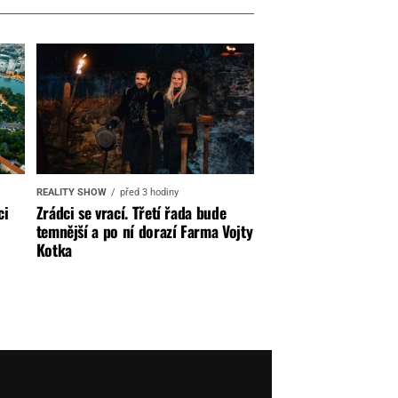
REALITY SHOW
před 3 hodiny
ci
Zrádci se vrací. Třetí řada bude
temnější a po ní dorazí Farma Vojty
Kotka