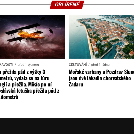
OBLÍBENÉ
MAVOSTI
před 1 týdnem
CESTOVÁNÍ
před 1 týdnem
 přežila pád z výšky 3
Mořské varhany a Pozdrav Slun
metrů, vydala se na túru
jsou dvě lákadla chorvatského
glí a přežila. Měsíc po ní
Zadaru
slávská letuška přežila pád z
kilometrů