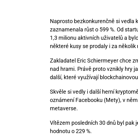
Naprosto bezkonkurenčně si vedla k
zaznamenala růst o 599 %. Od startu
1,3 milionu aktivních uživatelů a b
některé kusy se prodaly i za několik 
Zakladatel Eric Schiermeyer chce zm
nad hrami. Právě proto vznikly hry j
další, které využívají blockchainovou
Skvěle si vedly i další herní krypto
oznámení Facebooku (Mety), v němž 
metaverse.
Vítězem posledních 30 dnů byl pak j
hodnotu o 229 %.