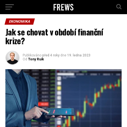
EKONOMIKA
Jak se chovat v období finanční
krize?
Publikováno
před 4 roky
dne
19. ledna 2023
Od
Tony Ruik