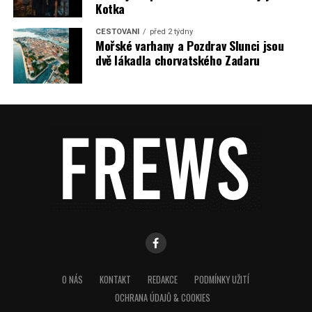
Kotka
CESTOVÁNÍ
před 2 týdny
Mořské varhany a Pozdrav Slunci jsou
dvě lákadla chorvatského Zadaru
O NÁS
KONTAKT
REDAKCE
PODMÍNKY UŽITÍ
OCHRANA ÚDAJŮ & COOKIES