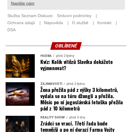
OBLÍBENÉ
HUDBA
před 2 týdny
Kvíz: Kolik vítězů Slavíka dokážete
vyjmenovat?
ZAJÍMAVOSTI
před 2 týdny
Žena přežila pád z výšky 3 kilometrů,
vydala se na túru džunglí a přežila.
Měsíc po ní jugoslávská letuška přežila
pád z 10 kilometrů
REALITY SHOW
před 3 dny
Zrádci se vrací. Třetí řada bude
temnější a po ní dorazí Farma Vojty