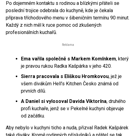
Po dojemném kontaktu s rodinou a blízkými přáteli se
poslední trojice odebrala do kuchyně, kde je čekala
příprava tříchodového menu v šibeničním termínu 90 minut.
Každý z nich měl k ruce pomoc od zkušených
profesionálních kuchařů.
Reklama
Ema vařila společně s Markem Komínkem
, který
je pravou rukou Radka Kašpárka v jeho 420.
Sierra pracovala s Eliškou Hromkovou
, jež je
všem divákům Hell’s Kitchen Česko známá od
prvních dílů.
A Daniel si vylosoval Davida Viktorína
, druhého
profi kuchaře, jenž se v Pekelné kuchyni objevuje
od začátku.
Aby nebylo v kuchyni ticho a nuda, přizval Radek Kašpárek
také diváky. Kromě rodinných příslušníků a přátel se tak