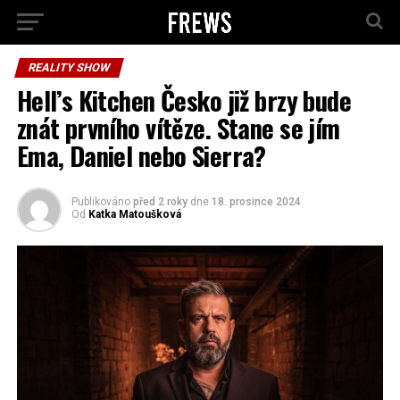
REALITY SHOW
Hell’s Kitchen Česko již brzy bude
znát prvního vítěze. Stane se jím
Ema, Daniel nebo Sierra?
Publikováno
před 2 roky
dne
18. prosince 2024
Od
Katka Matoušková