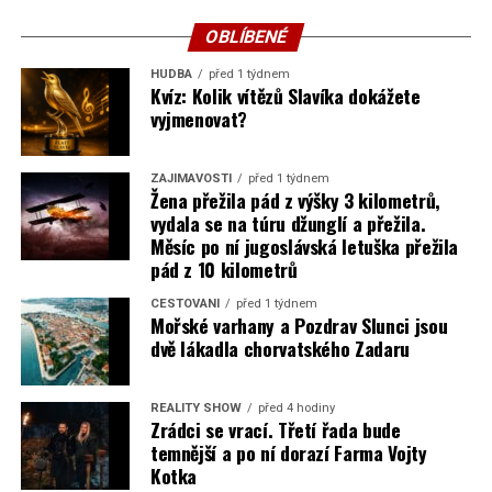
OBLÍBENÉ
HUDBA
před 1 týdnem
Kvíz: Kolik vítězů Slavíka dokážete
vyjmenovat?
ZAJÍMAVOSTI
před 1 týdnem
Žena přežila pád z výšky 3 kilometrů,
vydala se na túru džunglí a přežila.
Měsíc po ní jugoslávská letuška přežila
pád z 10 kilometrů
CESTOVÁNÍ
před 1 týdnem
Mořské varhany a Pozdrav Slunci jsou
dvě lákadla chorvatského Zadaru
REALITY SHOW
před 4 hodiny
Zrádci se vrací. Třetí řada bude
temnější a po ní dorazí Farma Vojty
Kotka