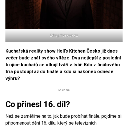
Zdroj: TV.nova.cz
Kuchařská reality show Hell’s Kitchen Česko již dnes
večer bude znát svého vítěze. Dva nejlepší z poslední
trojice kuchařů se utkají tváří v tvář. Kdo z finálového
tria postoupí až do finále a kdo si nakonec odnese
výhru?
Reklama
Co přinesl 16. díl?
Než se zaměříme na to, jak bude probíhat finále, pojďme si
připomenout dění 16. dílu, který se televizních