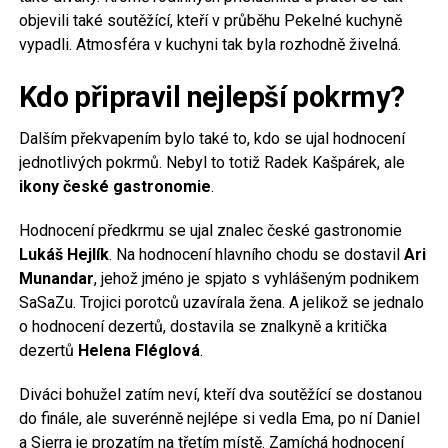
objevili také soutěžící, kteří v průběhu Pekelné kuchyně
vypadli. Atmosféra v kuchyni tak byla rozhodně živelná.
Kdo připravil nejlepší pokrmy?
Dalším překvapením bylo také to, kdo se ujal hodnocení
jednotlivých pokrmů. Nebyl to totiž Radek Kašpárek, ale
ikony české gastronomie
.
Hodnocení předkrmu se ujal znalec české gastronomie
Lukáš Hejlík
. Na hodnocení hlavního chodu se dostavil
Ari
Munandar
, jehož jméno je spjato s vyhlášeným podnikem
SaSaZu. Trojici porotců uzavírala žena. A jelikož se jednalo
o hodnocení dezertů, dostavila se znalkyně a kritička
dezertů
Helena Fléglová
.
Diváci bohužel zatím neví, kteří dva soutěžící se dostanou
do finále, ale suverénně nejlépe si vedla Ema, po ní Daniel
a Sierra je prozatím na třetím místě. Zamíchá hodnocení