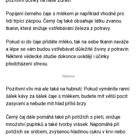
pozitivní účinky na naše zdraví.
Popíjení černého čaje s mlékem je například vhodné pro
lidi trpící zácpou. Černý čaj také obsahuje látku zvanou
tkanin, která snižuje vstřebávání železa z potravy.
Pokud si do čaje přidáte mléko, tak na sebe tkanin naváže
a lépe se vám budou vstřebávat důležité živiny z potravin.
Některé vědecké studie dokonce uvádějí i účinky
předcházení stresu.
Reklama
Pozitivní vliv má ale také na hubnutí. Pokud vyměníte ranní
šálek kávy za šálek čaje s mlékem, budete mít větší pocit
zasycení a nebude mít hlad příliš brzy.
Černý čaj dále pomáhá také při potížích s pletí, snižuje
množství pupínků a také tvorby vrásek. Napomáhá při
potížích se srdcem, zvýšenou hladinou cukru v krvi nebo