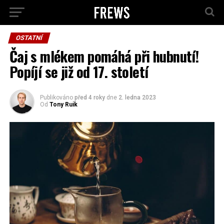
OSTATNÍ
Čaj s mlékem pomáhá při hubnutí!
Popíjí se již od 17. století
Publikováno
před 4 roky
dne
2. ledna 2023
Od
Tony Ruik