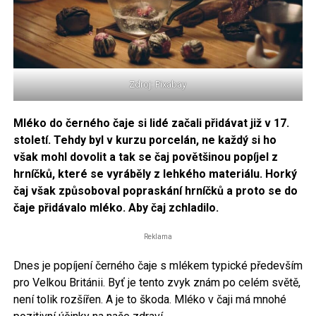
Zdroj: Pixabay
Mléko do černého čaje si lidé začali přidávat již v 17.
století. Tehdy byl v kurzu porcelán, ne každý si ho
však mohl dovolit a tak se čaj povětšinou popíjel z
hrníčků, které se vyráběly z lehkého materiálu. Horký
čaj však způsoboval popraskání hrníčků a proto se do
čaje přidávalo mléko. Aby čaj zchladilo.
Reklama
Dnes je popíjení černého čaje s mlékem typické především
pro Velkou Británii. Byť je tento zvyk znám po celém světě,
není tolik rozšířen. A je to škoda. Mléko v čaji má mnohé