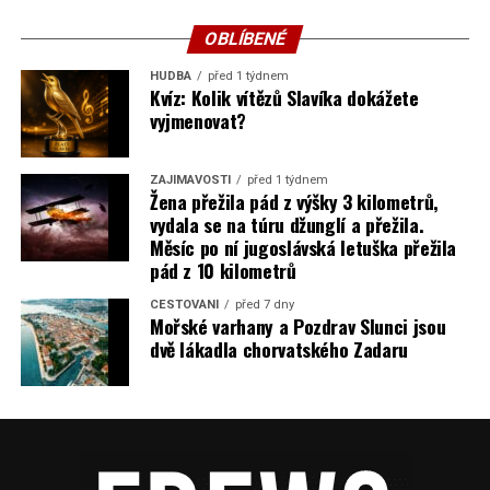
OBLÍBENÉ
HUDBA
před 1 týdnem
Kvíz: Kolik vítězů Slavíka dokážete
vyjmenovat?
ZAJÍMAVOSTI
před 1 týdnem
Žena přežila pád z výšky 3 kilometrů,
vydala se na túru džunglí a přežila.
Měsíc po ní jugoslávská letuška přežila
pád z 10 kilometrů
CESTOVÁNÍ
před 7 dny
Mořské varhany a Pozdrav Slunci jsou
dvě lákadla chorvatského Zadaru