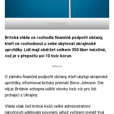
Zdroj: Pixabay
Britská vláda se rozhodla finančně podpořit občany,
kteří se rozhodnout u sebe ubytovat ukrajinské
uprchlíky. Lidí mají obdržet celkem 350 liber měsíčně,
což je v přepočtu asi 10 tisíc korun.
Reklama
O záměru finančně podpořit občany, kteří ubytují ukrajinské
uprchlíky, informoval britský premiér Boris Johnson. Dle
něj je Británie schopna udělit stovky tisíc víz pro lidi
prchající z Ukrajiny.
Vláda však čelí kritice kvůli velké administrativní
náročnosti udělování povolení, jehož vyřízení rovněž trvá