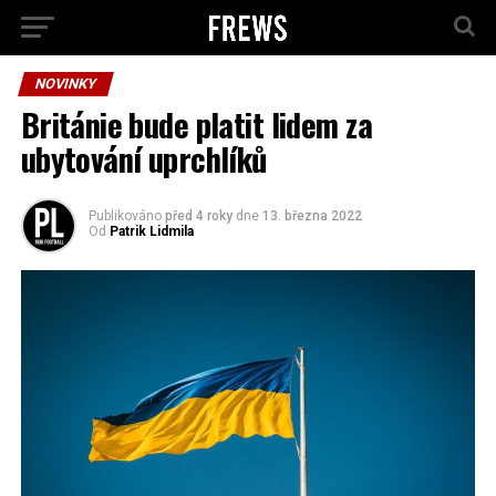
NOVINKY
Británie bude platit lidem za
ubytování uprchlíků
Publikováno
před 4 roky
dne
13. března 2022
Od
Patrik Lidmila