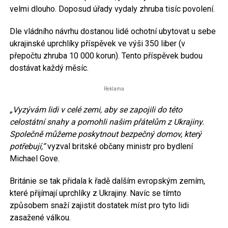
velmi dlouho. Doposud úřady vydaly zhruba tisíc povolení.
Dle vládního návrhu dostanou lidé ochotní ubytovat u sebe
ukrajinské uprchlíky příspěvek ve výši 350 liber (v
přepočtu zhruba 10 000 korun). Tento příspěvek budou
dostávat každý měsíc.
Reklama
„Vyzývám lidi v celé zemi, aby se zapojili do této
celostátní snahy a pomohli našim přátelům z Ukrajiny.
Společně můžeme poskytnout bezpečný domov, který
potřebují,“
vyzval britské občany ministr pro bydlení
Michael Gove.
Británie se tak přidala k řadě dalším evropským zemím,
které přijímají uprchlíky z Ukrajiny. Navíc se tímto
způsobem snaží zajistit dostatek míst pro tyto lidi
zasažené válkou.