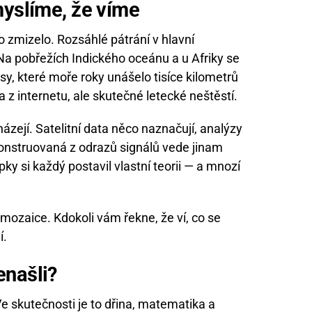
myslíme, že víme
lo zmizelo. Rozsáhlé pátrání v hlavní
Na pobřežích Indického oceánu a u Afriky se
sy, které moře roky unášelo tisíce kilometrů
 z internetu, ale skutečné letecké neštěstí.
zejí. Satelitní data něco naznačují, analýzy
ekonstruovaná z odrazů signálů vede jinam
ky si každý postavil vlastní teorii — a mnozí
ozaice. Kdokoli vám řekne, že ví, co se
í.
enašli?
e skutečnosti je to dřina, matematika a