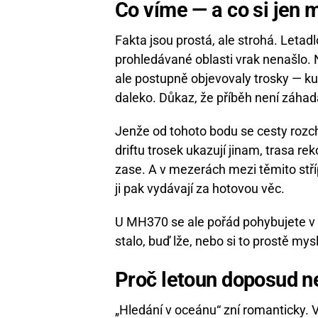
Co víme — a co si jen 
Fakta jsou prostá, ale strohá. Letad
prohledávané oblasti vrak nenašlo. 
ale postupně objevovaly trosky — ku
daleko. Důkaz, že příběh není záhada
Jenže od tohoto bodu se cesty rozchá
driftu trosek ukazují jinam, trasa r
zase. A v mezerách mezi těmito stříp
ji pak vydávají za hotovou věc.
U MH370 se ale pořád pohybujete v m
stalo, buď lže, nebo si to prostě mysl
Proč letoun doposud n
„Hledání v oceánu“ zní romanticky. V