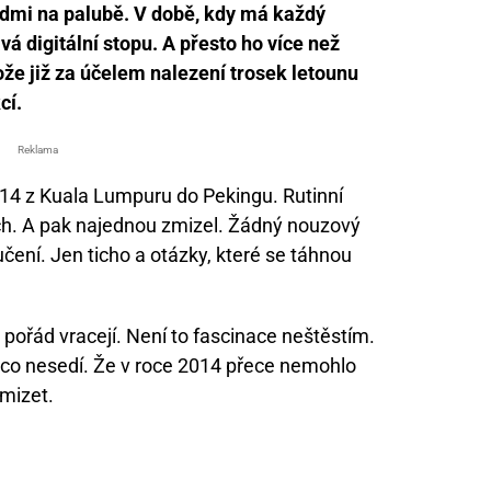
lidmi na palubě. V době, kdy má každý
 digitální stopu. A přesto ho více než
tože již za účelem nalezení trosek letounu
cí.
Reklama
14 z Kuala Lumpuru do Pekingu. Rutinní
cích. A pak najednou zmizel. Žádný nouzový
čení. Jen ticho a otázky, které se táhnou
 pořád vracejí. Není to fascinace neštěstím.
něco nesedí. Že v roce 2014 přece nemohlo
mizet.