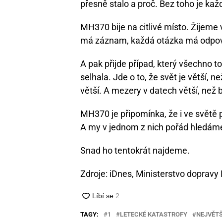
přesně stalo a proč. Bez toho je ka
MH370 bije na citlivé místo. Žijem
má záznam, každá otázka má odpov
A pak přijde případ, který všechno to
selhala. Jde o to, že svět je větší, n
větší. A mezery v datech větší, než 
MH370 je připomínka, že i ve světě p
A my v jednom z nich pořád hledáme
Snad ho tentokrát najdeme.
Zdroje: iDnes, Ministerstvo dopravy 
TAGY:
1
LETECKÉ KATASTROFY
NEJVĚTŠ