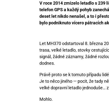
V roce 2014 zmizelo letadlo s 239 
telefon GPS a každý pohyb zanechává
deset let nikdo nenašel, a to i přes
bylo podniknuto vícero pátracích ak
Let MH370 odstartoval 8. března 20
trasa, velké letadlo, stovky cestují
signál, žádné záznamy, žádné rozlou
dodnes.
Právě proto se k tomuto případu lidé
Je to něco jiného — pocit, že tady 
velké dopravní letadlo jednoduše… z
Mohlo.