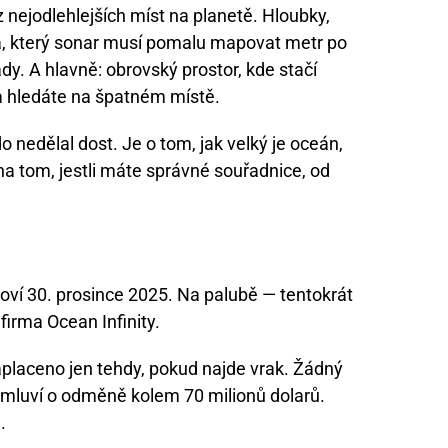
z nejodlehlejších míst na planetě. Hloubky,
dna, který sonar musí pomalu mapovat metr po
y. A hlavně: obrovský prostor, kde stačí
a hledáte na špatném místě.
 nedělal dost. Je o tom, jak velký je oceán,
 na tom, jestli máte správné souřadnice, od
noví 30. prosince 2025. Na palubě — tentokrát
irma Ocean Infinity.
placeno jen tehdy, pokud najde vrak. Žádný
 mluví o odměně kolem 70 milionů dolarů.
.