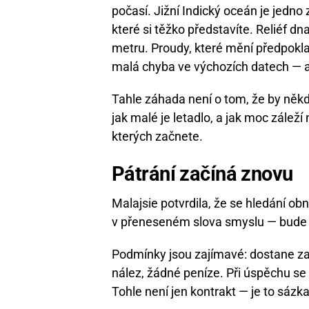
počasí. Jižní Indický oceán je jedno 
které si těžko představíte. Reliéf 
metru. Proudy, které mění předpoklad
malá chyba ve výchozích datech — 
Tahle záhada není o tom, že by někdo
jak malé je letadlo, a jak moc záleží
kterých začnete.
Pátrání začíná znovu
Malajsie potvrdila, že se hledání ob
v přeneseném slova smyslu — bude f
Podmínky jsou zajímavé: dostane za
nález, žádné peníze. Při úspěchu se
Tohle není jen kontrakt — je to sázka