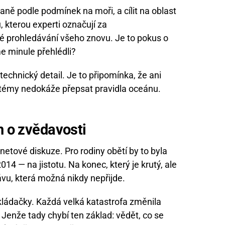
aně podle podmínek na moři, a cílit na oblast
 kterou experti označují za
é prohledávání všeho znovu. Je to pokus o
e minule přehlédli?
technický detail. Je to připomínka, že ani
stémy nedokáže přepsat pravidla oceánu.
n o zvědavosti
rnetové diskuze. Pro rodiny obětí by to byla
014 — na jistotu. Na konec, který je krutý, ale
ávu, která možná nikdy nepřijde.
 skládačky. Každá velká katastrofa změnila
 Jenže tady chybí ten základ: vědět, co se