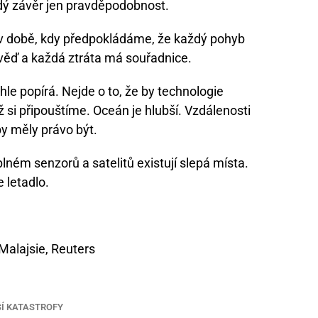
ždý závěr jen pravděpodobnost.
e v době, kdy předpokládáme, že každý pohyb
ěď a každá ztráta má souřadnice.
hle popírá. Nejde o to, že by technologie
ež si připouštíme. Oceán je hlubší. Vzdálenosti
by měly právo být.
lném senzorů a satelitů existují slepá místa.
 letadlo.
Malajsie, Reuters
Í KATASTROFY