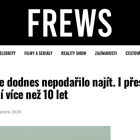
ELEBRITY
FILMY A SERIÁLY
REALITY SHOW
ZAJÍMAVOSTI
CESTOV
 dodnes nepodařilo najít. I pře
í více než 10 let
 února 2026