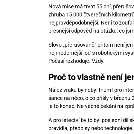
Nová mise má trvat 55 dní, přerušov
zhruba 15 000 čtverečních kilometrů,
nejpravděpodobnější. Není to zoufal
přesnější odpověď na otázku: co jsm
Slovo „přerušovaně“ přitom není jen 
nejmodernější loď s robotickými sy
Počasí rozhoduje. Vždy.
Proč to vlastně není je
Nález vraku by nebyl triumf pro inte
šance na něco, o co přišly v březnu 2
je to konec. Ne věčné čekání na zpr
A pro letectví by to byl poslední díl
pravidla, předpisy nebo technologie.