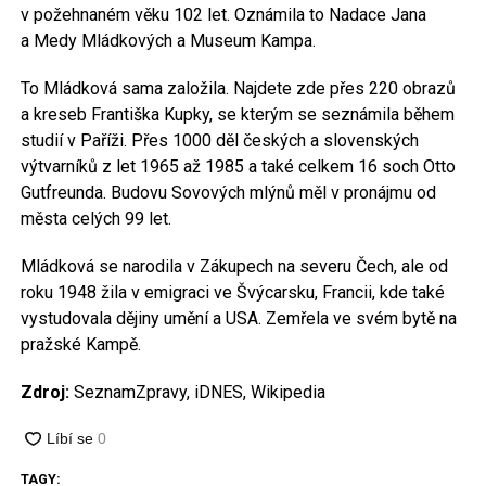
v požehnaném věku 102 let. Oznámila to Nadace Jana
a Medy Mládkových a Museum Kampa.
To Mládková sama založila. Najdete zde přes 220 obrazů
a kreseb Františka Kupky, se kterým se seznámila během
studií v Paříži. Přes 1000 děl českých a slovenských
výtvarníků z let 1965 až 1985 a také celkem 16 soch Otto
Gutfreunda. Budovu Sovových mlýnů měl v pronájmu od
města celých 99 let.
Mládková se narodila v Zákupech na severu Čech, ale od
roku 1948 žila v emigraci ve Švýcarsku, Francii, kde také
vystudovala dějiny umění a USA. Zemřela ve svém bytě na
pražské Kampě.
Zdroj:
SeznamZpravy, iDNES, Wikipedia
TAGY: