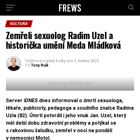
KULTURA
Zemřeli sexuolog Radim Uzel a
historička umění Meda Mládková
Publikováno
před 4 roky
dne
3. května 2022
Od
Tony Ruik
Zdroj: Egg, CC BY-SA 2.5
Server iDNES dnes informoval o úmrtí sexuologa,
lékaře, publicisty, pedagoga a soudního znalce Radima
Uzla (82). Úmrtí potvrdil i jeho vnuk Jan. Uzel, který
měl delší dobu zdravotní problémy a potýkal se
s rakovinou žaludku, zemřel v noci na pondělí
v nemocnici Motol.