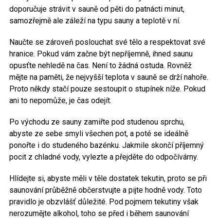
doporučuje strávit v sauně od pěti do patnácti minut,
samozřejmě ale záleží na typu sauny a teplotě v ní.
Naučte se zároveň poslouchat své tělo a respektovat své
hranice. Pokud vám začne být nepříjemně, ihned saunu
opusťte nehledě na čas. Není to žádná ostuda. Rovněž
mějte na paměti, že nejvyšší teplota v sauně se drží nahoře.
Proto někdy stačí pouze sestoupit o stupínek níže. Pokud
ani to nepomůže, je čas odejít.
Po východu ze sauny zamiřte pod studenou sprchu,
abyste ze sebe smyli všechen pot, a poté se ideálně
ponořte i do studeného bazénku. Jakmile skončí příjemný
pocit z chladné vody, vylezte a přejděte do odpočívárny.
Hlídejte si, abyste měli v těle dostatek tekutin, proto se při
saunování průběžně občerstvujte a pijte hodně vody. Toto
pravidlo je obzvlášť důležité. Pod pojmem tekutiny však
nerozumějte alkohol, toho se před i během saunování