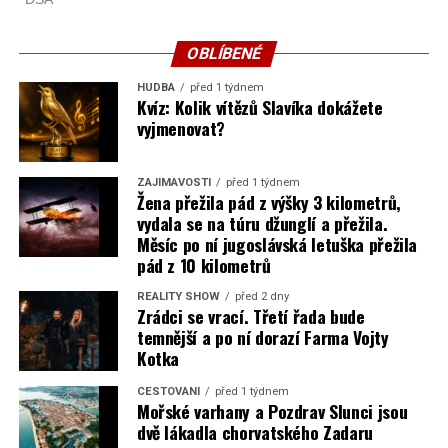
OBLÍBENÉ
HUDBA
před 1 týdnem
Kvíz: Kolik vítězů Slavíka dokážete
vyjmenovat?
ZAJÍMAVOSTI
před 1 týdnem
Žena přežila pád z výšky 3 kilometrů,
vydala se na túru džunglí a přežila.
Měsíc po ní jugoslávská letuška přežila
pád z 10 kilometrů
REALITY SHOW
před 2 dny
Zrádci se vrací. Třetí řada bude
temnější a po ní dorazí Farma Vojty
Kotka
CESTOVÁNÍ
před 1 týdnem
Mořské varhany a Pozdrav Slunci jsou
dvě lákadla chorvatského Zadaru