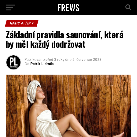
RADY A TIPY
Základní pravidla saunování, která
by měl každý dodržovat
Publikováno
před 3 roky
dne
5. července 2023
Od
Patrik Lidmila