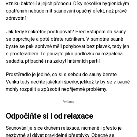
vzniku bakterií a jejich přenosu. Díky několika hygienickým
opatřením nebude mít saunování opačný efekt, než právě
zdravotní.
Jak tedy konkrétně postupovat? Před vstupem do sauny
se osprchujte a poté otřete ručníkem. V samotné sauně
byste se pak správně měli pohybovat bez plavek, tedy jen
s prostěradlem. To použijte jako podložku na rozpálená
sedadla, případně i na zakrytí intimních partií.
Prostěradlo je jediné, co si s sebou do sauny berete.
Venku tedy nechte jakékoli šperky, jelikož ty by se v sauně
mohly rozpálit a způsobit nepříjemné problémy.
Reklama
Odpočiňte si i od relaxace
Saunování je sice druhem relaxace, nicméně i přesto je
nezbytné si dávat pravidelné přestávky. Obecně se