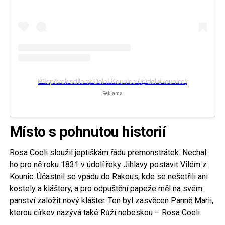
Příspěvek sdílený Dolní Kounice (@dolnikounice)
Reklama
Místo s pohnutou historií
Rosa Coeli sloužil jeptiškám řádu premonstrátek. Nechal
ho pro ně roku 1831 v údolí řeky Jihlavy postavit Vilém z
Kounic. Účastnil se vpádu do Rakous, kde se nešetřili ani
kostely a kláštery, a pro odpuštění papeže měl na svém
panství založit nový klášter. Ten byl zasvěcen Panně Marii,
kterou církev nazývá také Růží nebeskou – Rosa Coeli.