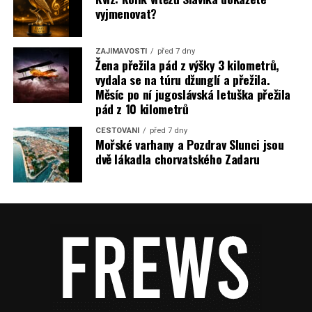
vyjmenovat?
ZAJÍMAVOSTI
před 7 dny
Žena přežila pád z výšky 3 kilometrů,
vydala se na túru džunglí a přežila.
Měsíc po ní jugoslávská letuška přežila
pád z 10 kilometrů
CESTOVÁNÍ
před 7 dny
Mořské varhany a Pozdrav Slunci jsou
dvě lákadla chorvatského Zadaru