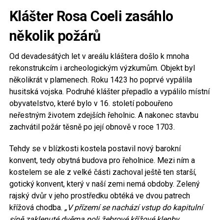
Klášter Rosa Coeli zasáhlo
několik požárů
Od devadesátých let v areálu kláštera došlo k mnoha
rekonstrukcím i archeologickým výzkumům. Objekt byl
několikrát v plamenech. Roku 1423 ho poprvé vypálila
husitská vojska. Podruhé klášter přepadlo a vypálilo místní
obyvatelstvo, které bylo v 16. století pobouřeno
neřestným životem zdejších řeholnic. A nakonec stavbu
zachvátil požár těsně po její obnově v roce 1703.
Tehdy se v blízkosti kostela postavil nový barokní
konvent, tedy obytná budova pro řeholnice. Mezi ním a
kostelem se ale z velké části zachoval ještě ten starší,
gotický konvent, který v naší zemi nemá obdoby. Zelený
rajský dvůr v jeho prostředku obtéká ve dvou patrech
křížová chodba.
„V přízemí se nachází vstup do kapitulní
síně zaklenuté dvěma poli žebrové křížové klenby.