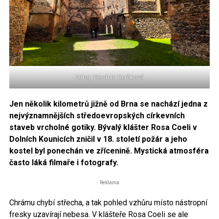
Zdroj: Vendula Berčková
Jen několik kilometrů jižně od Brna se nachází jedna z
nejvýznamnějších středoevropských církevních
staveb vrcholné gotiky. Bývalý klášter Rosa Coeli v
Dolních Kounicích zničil v 18. století požár a jeho
kostel byl ponechán ve zřícenině. Mystická atmosféra
často láká filmaře i fotografy.
Reklama
Chrámu chybí střecha, a tak pohled vzhůru místo nástropní
fresky uzavírají nebesa. V klášteře Rosa Coeli se ale