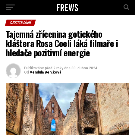
CESTOVÁNÍ
Tajemná zřícenina gotického
kláštera Rosa Coeli láká filmaře i
hledače pozitivní energie
Publikováno
před 2 roky
dne
30. dubna 2024
Od
Vendula Berčková