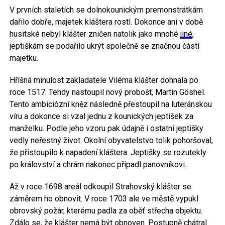
V prvních staletích se dolnokounickým premonstrátkám
dařilo dobře, majetek kláštera rostl. Dokonce ani v době
husitské nebyl klášter zničen natolik jako mnohé
jiné
,
jeptiškám se podařilo ukrýt společně se značnou částí
majetku.
Hříšná minulost zakladatele Viléma klášter dohnala po
roce 1517. Tehdy nastoupil nový probošt, Martin Göshel.
Tento ambiciózní kněz následně přestoupil na luteránskou
víru a dokonce si vzal jednu z kounických jeptišek za
manželku. Podle jeho vzoru pak údajně i ostatní jeptišky
vedly neřestný život. Okolní obyvatelstvo tolik pohoršoval,
že přistoupilo k napadení kláštera. Jeptišky se rozutekly
po království a chrám nakonec připadl panovníkovi.
Až v roce 1698 areál odkoupil Strahovský klášter se
záměrem ho obnovit. V roce 1703 ale ve městě vypukl
obrovský požár, kterému padla za oběť střecha objektu.
Zdálo se, že klášter nemá být obnoven. Postupně chátral