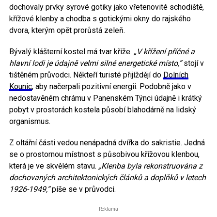
dochovaly prvky syrové gotiky jako vřetenovité schodiště,
křížové klenby a chodba s gotickými okny do rajského
dvora, kterým opět prorůstá zeleň.
Bývalý klášterní kostel má tvar kříže.
„V křížení příčné a
hlavní lodi je údajně velmi silné energetické místo,”
stojí v
tištěném průvodci. Někteří turisté přijíždějí do
Dolních
Kounic
, aby načerpali pozitivní energii. Podobně jako v
nedostavěném chrámu v Panenském Týnci údajně i krátký
pobyt v prostorách kostela působí blahodárně na lidský
organismus.
Z oltářní části vedou nenápadná dvířka do sakristie. Jedná
se o prostornou místnost s působivou křížovou klenbou,
která je ve skvělém stavu.
„Klenba byla rekonstruována z
dochovaných architektonických článků a doplňků v letech
1926-1949,“
píše se v průvodci.
Reklama