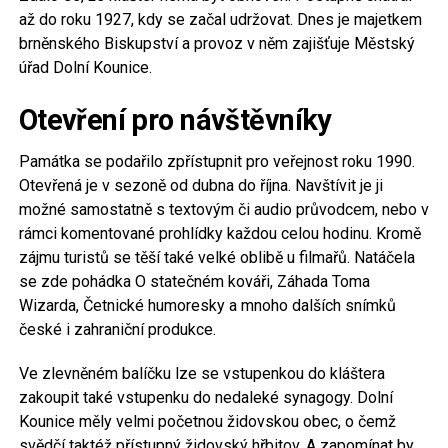
až do roku 1927, kdy se začal udržovat. Dnes je majetkem
brněnského Biskupství a provoz v něm zajišťuje Městský
úřad Dolní Kounice.
Otevření pro návštěvníky
Památka se podařilo zpřístupnit pro veřejnost roku 1990.
Otevřená je v sezoně od dubna do října. Navštívit je ji
možné samostatně s textovým či audio průvodcem, nebo v
rámci komentované prohlídky každou celou hodinu. Kromě
zájmu turistů se těší také velké oblibě u filmařů. Natáčela
se zde pohádka O statečném kováři, Záhada Toma
Wizarda, Četnické humoresky a mnoho dalších snímků
české i zahraniční produkce.
Ve zlevněném balíčku lze se vstupenkou do kláštera
zakoupit také vstupenku do nedaleké synagogy. Dolní
Kounice měly velmi početnou židovskou obec, o čemž
svědčí taktéž přístupný židovský hřbitov. A zapomínat by