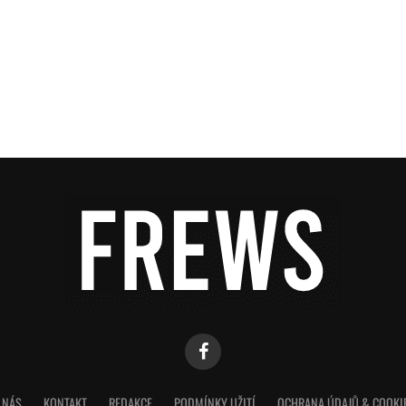
 NÁS
KONTAKT
REDAKCE
PODMÍNKY UŽITÍ
OCHRANA ÚDAJŮ & COOKI