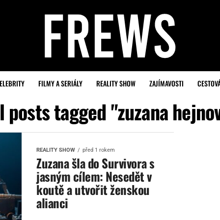
ELEBRITY
FILMY A SERIÁLY
REALITY SHOW
ZAJÍMAVOSTI
CESTOV
l posts tagged "zuzana hejno
REALITY SHOW
před 1 rokem
Zuzana šla do Survivora s
jasným cílem: Nesedět v
koutě a utvořit ženskou
alianci