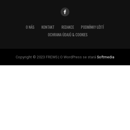
O NÁS
KONTAKT
REDAKCE
PODMÍNKY UŽITÍ
OCHRANA ÚDAJŮ & COOKIES
Copyright © 2023 FREWS | O WordPress se stará
Softmedia