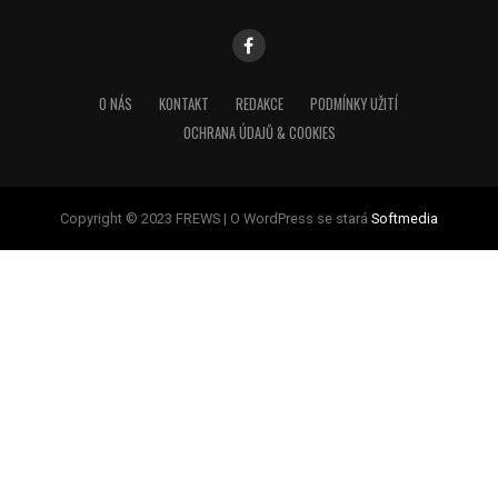
O NÁS
KONTAKT
REDAKCE
PODMÍNKY UŽITÍ
OCHRANA ÚDAJŮ & COOKIES
Copyright © 2023 FREWS | O WordPress se stará
Softmedia