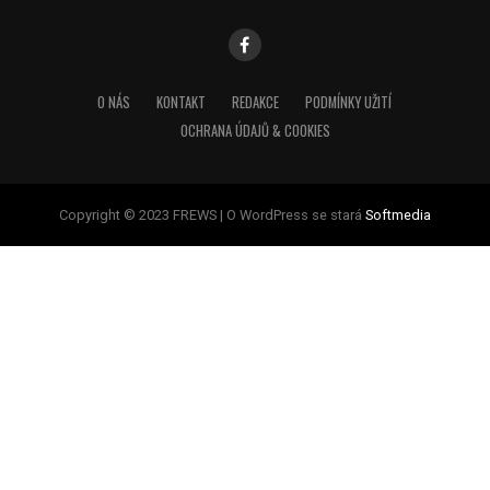
O NÁS
KONTAKT
REDAKCE
PODMÍNKY UŽITÍ
OCHRANA ÚDAJŮ & COOKIES
Copyright © 2023 FREWS | O WordPress se stará
Softmedia