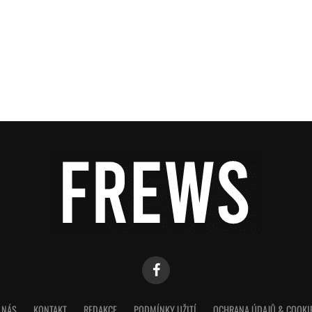
 NÁS
KONTAKT
REDAKCE
PODMÍNKY UŽITÍ
OCHRANA ÚDAJŮ & COOKI