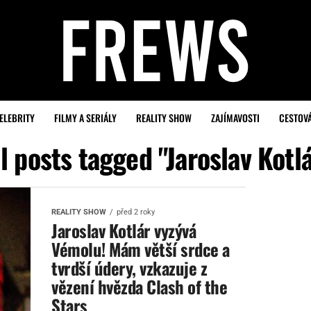
ELEBRITY
FILMY A SERIÁLY
REALITY SHOW
ZAJÍMAVOSTI
CESTOV
l posts tagged "Jaroslav Kotl
REALITY SHOW
před 2 roky
Jaroslav Kotlár vyzývá
Vémolu! Mám větší srdce a
tvrdší údery, vzkazuje z
vězení hvězda Clash of the
Stars