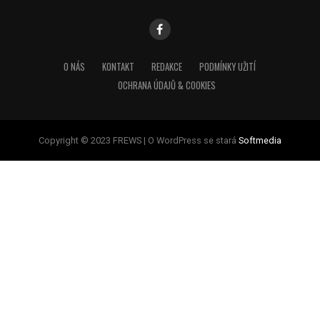
O NÁS
KONTAKT
REDAKCE
PODMÍNKY UŽITÍ
OCHRANA ÚDAJŮ & COOKIES
Copyright © 2023 FREWS | O WordPress se stará
Softmedia