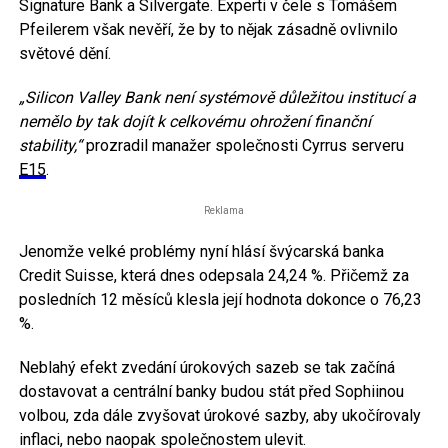
Signature Bank a Silvergate. Experti v čele s Tomášem
Pfeilerem však nevěří, že by to nějak zásadně ovlivnilo
světové dění.
„Silicon Valley Bank není systémově důležitou institucí a
nemělo by tak dojít k celkovému ohrožení finanční
stability,“
prozradil manažer společnosti Cyrrus serveru
E15
.
Reklama
Jenomže velké problémy nyní hlásí švýcarská banka
Credit Suisse, která dnes odepsala 24,24 %. Přičemž za
posledních 12 měsíců klesla její hodnota dokonce o 76,23
%.
Neblahý efekt zvedání úrokových sazeb se tak začíná
dostavovat a centrální banky budou stát před Sophiinou
volbou, zda dále zvyšovat úrokové sazby, aby ukočírovaly
inflaci, nebo naopak společnostem ulevit.