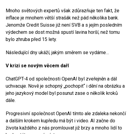
Mnoho světových expertů však zdůrazňuje ten fakt, že
inflace je mnohem větší strašák než pád několika bank.
Jenomže Credit Suisse již není SVB a s jejím posledním
výdechem se dost možná spustí lavina horší, než tomu
bylo zhruba před 15 lety.
Následující dny ukáží, jakým směrem se vydáme…
V krizi se novým věcem daří
ChatGPT-4 od společnosti OpenAI byl zveřejněn a dál
uchvacuje. Nově je schopný „pochopit“ i dění na obrázku a
jeho jazykový model byl posunut zase o několik kroků
dále.
Progresivní společnost OpenAI tímto ale zdaleka nekončí
a dalším krokem kupředu má být i video. AI začne do
života každého z nás promlouvat již brzy a mnoho lidí to