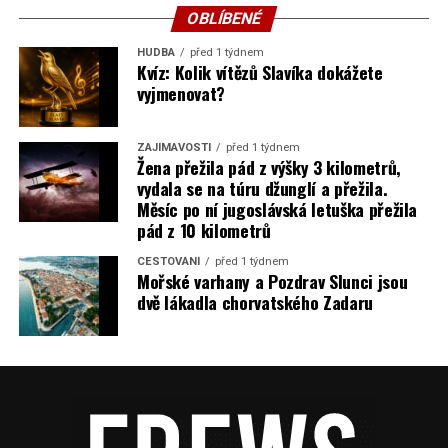
OBLÍBENÉ
HUDBA
před 1 týdnem
Kvíz: Kolik vítězů Slavíka dokážete
vyjmenovat?
ZAJÍMAVOSTI
před 1 týdnem
Žena přežila pád z výšky 3 kilometrů,
vydala se na túru džunglí a přežila.
Měsíc po ní jugoslávská letuška přežila
pád z 10 kilometrů
CESTOVÁNÍ
před 1 týdnem
Mořské varhany a Pozdrav Slunci jsou
dvě lákadla chorvatského Zadaru