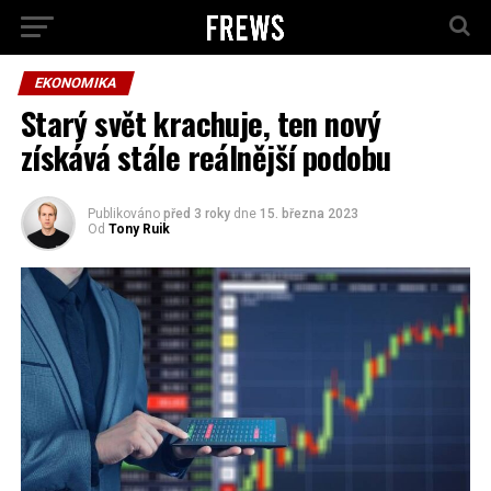
EKONOMIKA
Starý svět krachuje, ten nový
získává stále reálnější podobu
Publikováno
před 3 roky
dne
15. března 2023
Od
Tony Ruik