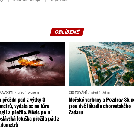
OBLÍBENÉ
MAVOSTI
před 1 týdnem
CESTOVÁNÍ
před 1 týdnem
 přežila pád z výšky 3
Mořské varhany a Pozdrav Slun
metrů, vydala se na túru
jsou dvě lákadla chorvatského
glí a přežila. Měsíc po ní
Zadaru
slávská letuška přežila pád z
kilometrů