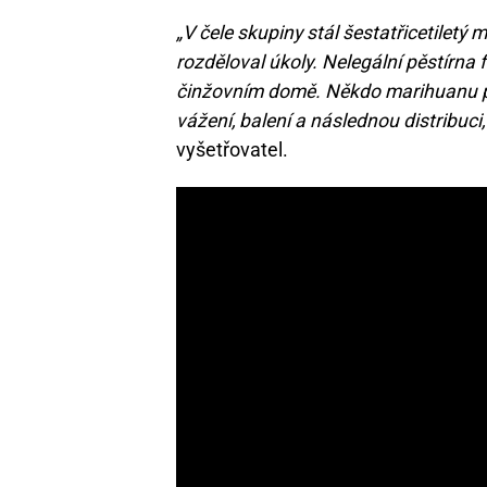
„V čele skupiny stál šestatřicetiletý
rozděloval úkoly. Nelegální pěstírn
činžovním domě. Někdo marihuanu pěst
vážení, balení a následnou distribuci,
vyšetřovatel.