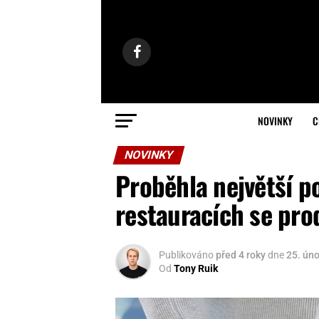
NOVINKY
C
NOVINKY
Proběhla největší po
restauracích se pro
Publikováno
před 4 roky
dne
25. ún
Od
Tony Ruik