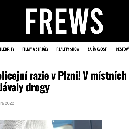
ELEBRITY
FILMY A SERIÁLY
REALITY SHOW
ZAJÍMAVOSTI
CESTOV
licejní razie v Plzni! V místních
dávaly drogy
ora 2022