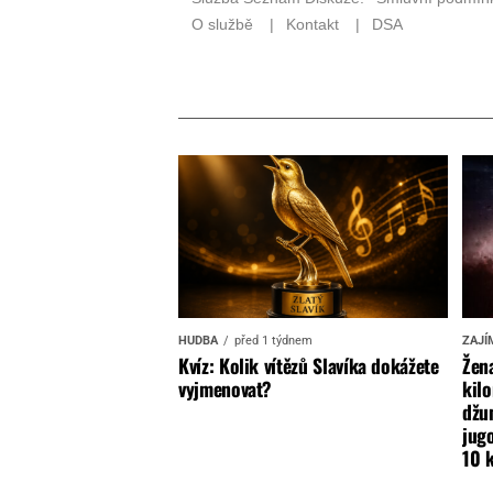
HUDBA
před 1 týdnem
ZAJÍ
Kvíz: Kolik vítězů Slavíka dokážete
Žena
vyjmenovat?
kilo
džun
jugo
10 