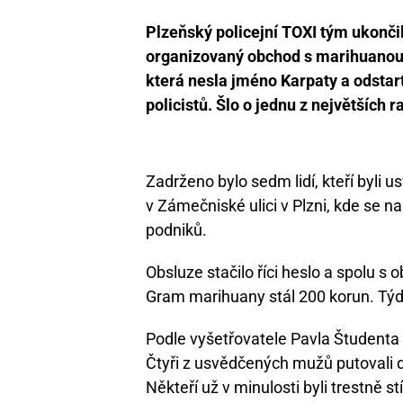
Plzeňský policejní TOXI tým ukončil 
organizovaný obchod s marihuanou 
která nesla jméno Karpaty a odstart
policistů. Šlo o jednu z největších ra
Zadrženo bylo sedm lidí, kteří byli 
v Zámečniské ulici v Plzni, kde se na 
podniků.
Obsluze stačilo říci heslo a spolu 
Gram marihuany stál 200 korun. Týdn
Podle vyšetřovatele Pavla Študenta 
Čtyři z usvědčených mužů putovali do
Někteří už v minulosti byli trestně st