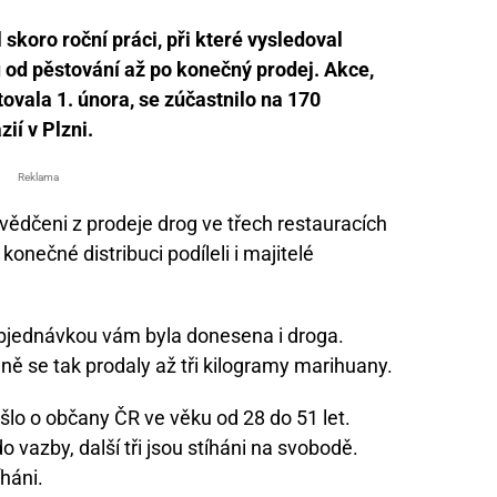
skoro roční práci, při které vysledoval
od pěstování až po konečný prodej. Akce,
ovala 1. února, se zúčastnilo na 170
zií v Plzni.
Reklama
usvědčeni z prodeje drog ve třech restauracích
konečné distribuci podíleli i majitelé
s objednávkou vám byla donesena i droga.
ě se tak prodaly až tři kilogramy marihuany.
šlo o občany ČR ve věku od 28 do 51 let.
 vazby, další tři jsou stíháni na svobodě.
íháni.