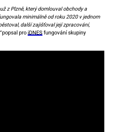
 muž z Plzně, který domlouval obchody a
a fungovala minimálně od roku 2020 v jednom
oval, další zajišťoval její zpracování,
“
popsal pro
iDNES
fungování skupiny