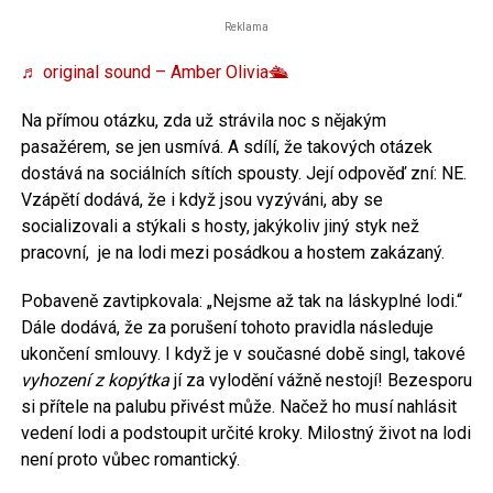
Reklama
♬ original sound – Amber Olivia🛳️
Na přímou otázku, zda už strávila noc s nějakým
pasažérem, se jen usmívá. A sdílí, že takových otázek
dostává na sociálních sítích spousty. Její odpověď zní: NE.
Vzápětí dodává, že i když jsou vyzýváni, aby se
socializovali a stýkali s hosty, jakýkoliv jiný styk než
pracovní, je na lodi mezi posádkou a hostem zakázaný.
Pobaveně zavtipkovala: „Nejsme až tak na láskyplné lodi.“
Dále dodává, že za porušení tohoto pravidla následuje
ukončení smlouvy. I když je v současné době singl, takové
vyhození z kopýtka
jí za vylodění vážně nestojí! Bezesporu
si přítele na palubu přivést může. Načež ho musí nahlásit
vedení lodi a podstoupit určité kroky. Milostný život na lodi
není proto vůbec romantický.