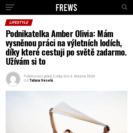
LIFESTYLE
Podnikatelka Amber Olivia: Mám
vysněnou práci na výletních lodích,
díky které cestuji po světě zadarmo.
Užívám si to
Publikováno
před 2 roky
dne
6. března 2024
Od
Taťana Veselá