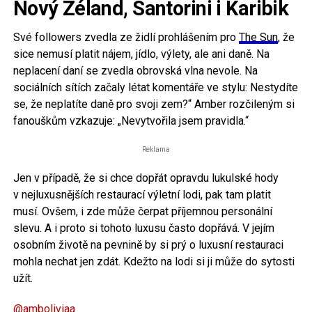
Nový Zéland, Santorini i Karibik
Své followers zvedla ze židlí prohlášením pro
The Sun
, že
sice nemusí platit nájem, jídlo, výlety, ale ani daně. Na
neplacení daní se zvedla obrovská vlna nevole. Na
sociálních sítích začaly létat komentáře ve stylu: Nestydíte
se, že neplatíte daně pro svoji zem?“ Amber rozčileným si
fanouškům vzkazuje: „Nevytvořila jsem pravidla.“
Reklama
Jen v případě, že si chce dopřát opravdu lukulské hody
v nejluxusnějších restaurací výletní lodi, pak tam platit
musí. Ovšem, i zde může čerpat příjemnou personální
slevu. A i proto si tohoto luxusu často dopřává. V jejím
osobním životě na pevnině by si prý o luxusní restauraci
mohla nechat jen zdát. Kdežto na lodi si ji může do sytosti
užít.
@amboliviaa