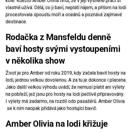
kole. Kdežto Amber Olivia tvrdí, že v její vysněné práci si
vlastně užívá. Dělá, co ji baví, neplatí nájem, a přitom na lodi
procestovala spoustu moří a oceánů a poznává zajímavé
destinace.
Rodačka z Mansfeldu denně
baví hosty svými vystoupeními
v několika show
Život je pro Amber od roku 2019, kdy začala bavit hosty na
lodi, jednou velkou dovolenou. A za tu je dokonce i placena.
Jako další velkou výhodu uvádí, že nemusí platit ani výlety
na pobřeží, jež jsou pro hosty na lodi pečlivě připravovány.
I výlety má zadarmo, na rozdíl odo pasažérů. Amber Olivia
se k nim naopak přidává jako hostující bavič.
Amber Olivia na lodi křižuje