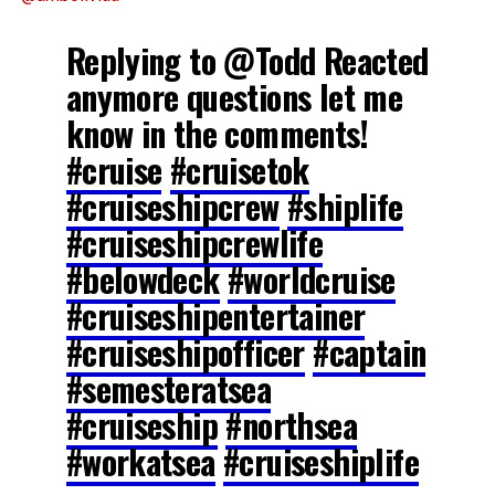
Replying to @Todd Reacted
anymore questions let me
know in the comments!
#cruise
#cruisetok
#cruiseshipcrew
#shiplife
#cruiseshipcrewlife
#belowdeck
#worldcruise
#cruiseshipentertainer
#cruiseshipofficer
#captain
#semesteratsea
#cruiseship
#northsea
#workatsea
#cruiseshiplife