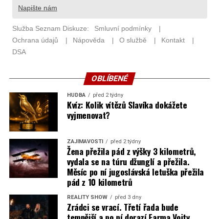
OBLÍBENÉ
HUDBA
před 2 týdny
Kvíz: Kolik vítězů Slavíka dokážete
vyjmenovat?
ZAJÍMAVOSTI
před 2 týdny
Žena přežila pád z výšky 3 kilometrů,
vydala se na túru džunglí a přežila.
Měsíc po ní jugoslávská letuška přežila
pád z 10 kilometrů
REALITY SHOW
před 3 dny
Zrádci se vrací. Třetí řada bude
temnější a po ní dorazí Farma Vojty