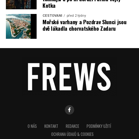
Kotka
CESTOVÁNÍ
před 2 týdny
Mořské varhany a Pozdrav Slunci jsou
dvě lákadla chorvatského Zadaru
O NÁS
KONTAKT
REDAKCE
PODMÍNKY UŽITÍ
OCHRANA ÚDAJŮ & COOKIES