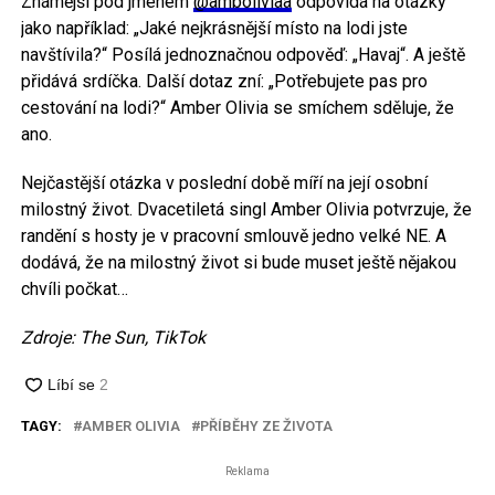
Známější pod jménem
@amboliviaa
odpovídá na otázky
jako například: „Jaké nejkrásnější místo na lodi jste
navštívila?“ Posílá jednoznačnou odpověď: „Havaj“. A ještě
přidává srdíčka. Další dotaz zní: „Potřebujete pas pro
cestování na lodi?“ Amber Olivia se smíchem sděluje, že
ano.
Nejčastější otázka v poslední době míří na její osobní
milostný život. Dvacetiletá singl Amber Olivia potvrzuje, že
randění s hosty je v pracovní smlouvě jedno velké NE. A
dodává, že na milostný život si bude muset ještě nějakou
chvíli počkat…
Zdroje: The Sun, TikTok
TAGY:
AMBER OLIVIA
PŘÍBĚHY ZE ŽIVOTA
Reklama