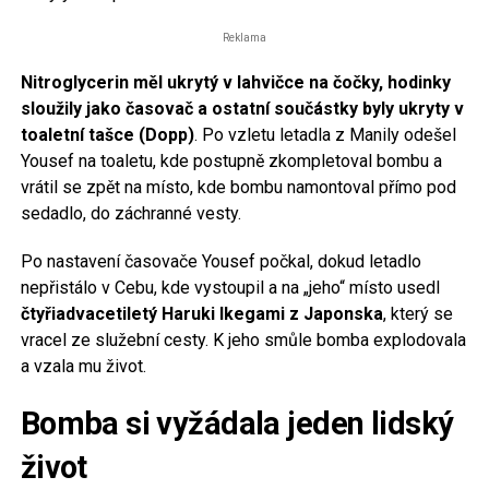
Reklama
Nitroglycerin měl ukrytý v lahvičce na čočky, hodinky
sloužily jako časovač a ostatní součástky byly ukryty v
toaletní tašce (Dopp)
. Po vzletu letadla z Manily odešel
Yousef na toaletu, kde postupně zkompletoval bombu a
vrátil se zpět na místo, kde bombu namontoval přímo pod
sedadlo, do záchranné vesty.
Po nastavení časovače Yousef počkal, dokud letadlo
nepřistálo v Cebu, kde vystoupil a na „jeho“ místo usedl
čtyřiadvacetiletý Haruki Ikegami z Japonska
, který se
vracel ze služební cesty. K jeho smůle bomba explodovala
a vzala mu život.
Bomba si vyžádala jeden lidský
život