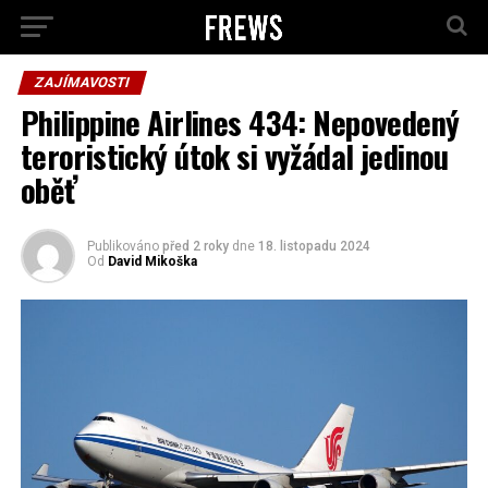
ZAJÍMAVOSTI
Philippine Airlines 434: Nepovedený
teroristický útok si vyžádal jedinou
oběť
Publikováno
před 2 roky
dne
18. listopadu 2024
Od
David Mikoška