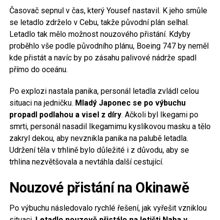
Časovač sepnul v čas, který Yousef nastavil. K jeho smůle
se letadlo zdrželo v Cebu, takže původní plán selhal.
Letadlo tak mělo možnost nouzového přistání. Kdyby
proběhlo vše podle původního plánu, Boeing 747 by neměl
kde přistát a navíc by po zásahu palivové nádrže spadl
přímo do oceánu.
Po explozi nastala panika, personál letadla zvládl celou
situaci na jedničku.
Mladý Japonec se po výbuchu
propadl podlahou a visel z díry
. Ačkoli byl Ikegami po
smrti, personál nasadil Ikegamimu kyslíkovou masku a tělo
zakryl dekou, aby nevznikla panika na palubě letadla.
Udržení těla v trhlině bylo důležité i z důvodu, aby se
trhlina nezvětšovala a nevtáhla další cestující.
Nouzové přistání na Okinawě
Po výbuchu následovalo rychlé řešení, jak vyřešit vzniklou
situaci.
Letadlo nouzově přistálo na letišti Naha v