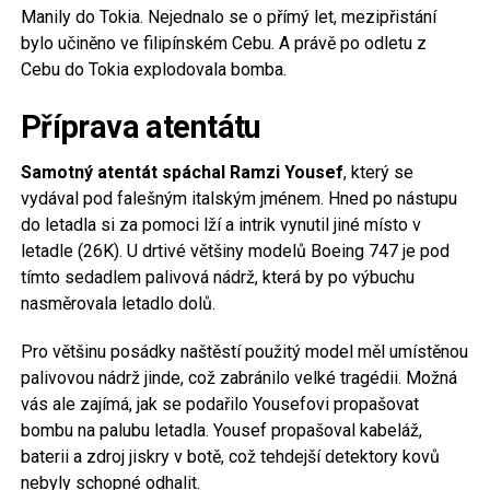
Manily do Tokia. Nejednalo se o přímý let, mezipřistání
bylo učiněno ve filipínském Cebu. A právě po odletu z
Cebu do Tokia explodovala bomba.
Příprava atentátu
Samotný atentát spáchal Ramzi Yousef
, který se
vydával pod falešným italským jménem. Hned po nástupu
do letadla si za pomoci lží a intrik vynutil jiné místo v
letadle (26K). U drtivé většiny modelů Boeing 747 je pod
tímto sedadlem palivová nádrž, která by po výbuchu
nasměrovala letadlo dolů.
Pro většinu posádky naštěstí použitý model měl umístěnou
palivovou nádrž jinde, což zabránilo velké tragédii. Možná
vás ale zajímá, jak se podařilo Yousefovi propašovat
bombu na palubu letadla. Yousef propašoval kabeláž,
baterii a zdroj jiskry v botě, což tehdejší detektory kovů
nebyly schopné odhalit.