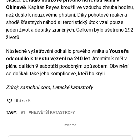
Okinawě
. Kapitán Reyes kroužil ve vzduchu zhruba hodinu,
než došlo k nouzovému přistání. Díky pohotové reakci a
shodě šťastných náhod si teroristický útok vzal pouze
jeden život a desítky zraněných. Celkem bylo ušetřeno 292
životů.
Následné vyšetřování odhalilo pravého viníka a
Yousefa
odsoudilo k trestu vězení na 240
let
. Atentátník měl v
plánu dalších 9 sabotáží podobným způsobem. Obvinění
se dočkali také jeho komplicové, kteří ho kryli.
Zdroj: samchui.com, Letecké katastrofy
TAGY:
1
NEJVĚTŠÍ KATASTROFY
Reklama