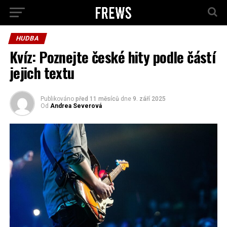
HUDBA
Kvíz: Poznejte české hity podle částí
jejich textu
Publikováno
před 11 měsíců
dne
9. září 2025
Od
Andrea Severová