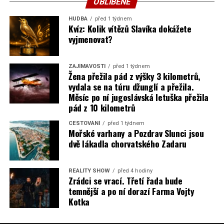
OBLÍBENÉ
HUDBA
před 1 týdnem
Kvíz: Kolik vítězů Slavíka dokážete
vyjmenovat?
ZAJÍMAVOSTI
před 1 týdnem
Žena přežila pád z výšky 3 kilometrů,
vydala se na túru džunglí a přežila.
Měsíc po ní jugoslávská letuška přežila
pád z 10 kilometrů
CESTOVÁNÍ
před 1 týdnem
Mořské varhany a Pozdrav Slunci jsou
dvě lákadla chorvatského Zadaru
REALITY SHOW
před 4 hodiny
Zrádci se vrací. Třetí řada bude
temnější a po ní dorazí Farma Vojty
Kotka