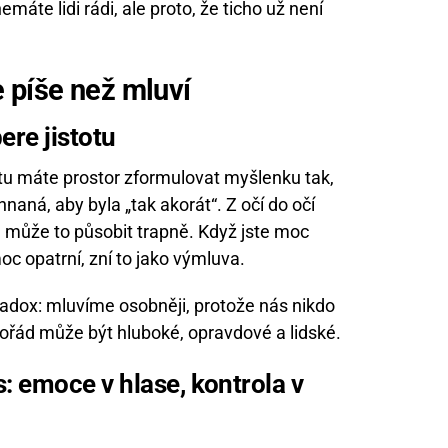
áte lidi rádi, ale proto, že ticho už není
 píše než mluví
ere jistotu
hatu máte prostor zformulovat myšlenku tak,
naná, aby byla „tak akorát“. Z očí do očí
, může to působit trapně. Když jste moc
moc opatrní, zní to jako výmluva.
aradox: mluvíme osobněji, protože nás nikdo
pořád může být hluboké, opravdové a lidské.
 emoce v hlase, kontrola v