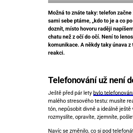
Možná to znáte taky: telefon začne z
sami sebe ptáme, „kdo to je a co 
doznít, místo hovoru raději napíš
chatu než z očí do očí. Není to leno
komunikace. A někdy taky únava z 
reakci.
Telefonování už není de
Ještě před pár lety
bylo telefonován
malého stresového testu: musíte re
tón, nepůsobit divně a ideálně ještě
rozmyslíte, opravíte, zjemníte, pošlete 
Navíc se změnilo, co si pod telefo