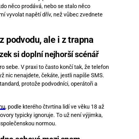
kdo něco prodává, nebo se stalo něco
mí vyvolat napětí dřív, než vůbec zvednete
z podvodu, ale i z trapna
zek si doplní nejhorší scénář
 sebe. V praxi to často končí tak, že telefon
yž nic nenajdete, čekáte, jestli napíše SMS.
 standard, protože podvodníci, operátoři a
umu
, podle kterého čtvrtina lidí ve věku 18 až
ovory typicky ignoruje. To už není výjimka,
á společenskou normou.