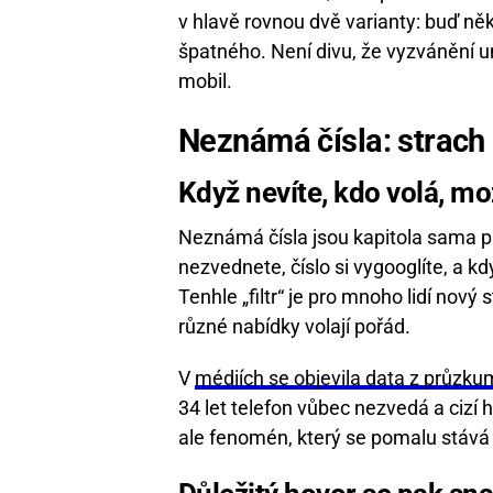
v hlavě rovnou dvě varianty: buď ně
špatného. Není divu, že vyzvánění u
mobil.
Neznámá čísla: strach 
Když nevíte, kdo volá, mo
Neznámá čísla jsou kapitola sama pro
nezvednete, číslo si vygooglíte, a kd
Tenhle „filtr“ je pro mnoho lidí nový
různé nabídky volají pořád.
V
médiích se objevila data z průzk
34 let telefon vůbec nezvedá a cizí h
ale fenomén, který se pomalu stáv