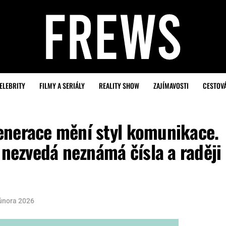
ELEBRITY
FILMY A SERIÁLY
REALITY SHOW
ZAJÍMAVOSTI
CESTOV
enerace mění styl komunikace.
 nezvedá neznámá čísla a raději
 února 2026