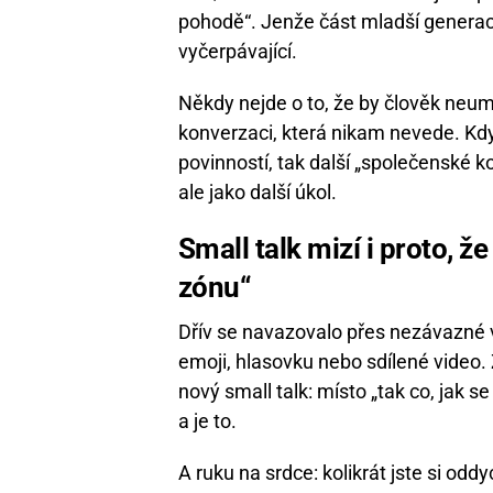
pohodě“. Jenže část mladší generace 
vyčerpávající.
Někdy nejde o to, že by člověk neum
konverzaci, která nikam nevede. Když
povinností, tak další „společenské k
ale jako další úkol.
Small talk mizí i proto, 
zónu“
Dřív se navazovalo přes nezávazné 
emoji, hlasovku nebo sdílené video. 
nový small talk: místo „tak co, jak 
a je to.
A ruku na srdce: kolikrát jste si odd