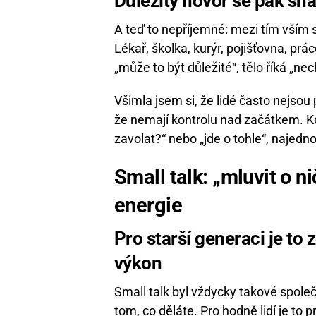
Důležitý hovor se pak s
A teď to nepříjemné: mezi tím vším 
Lékař, školka, kurýr, pojišťovna, prá
„může to být důležité“, tělo říká „nec
Všimla jsem si, že lidé často nejsou
že nemají kontrolu nad začátkem. K
zavolat?“ nebo „jde o tohle“, najedn
Small talk: „mluvit o n
energie
Pro starší generaci je to 
výkon
Small talk byl vždycky takové společ
tom, co děláte. Pro hodně lidí je to p