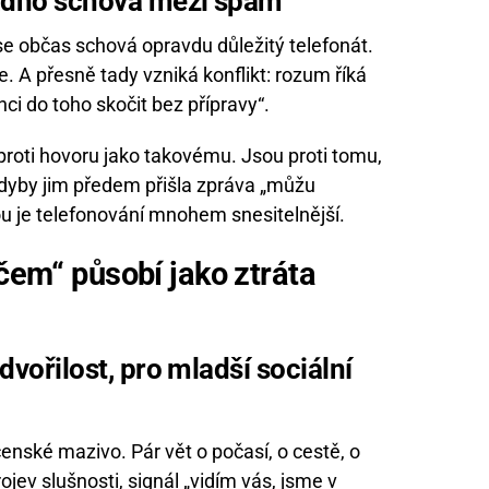
nadno schová mezi spam
se občas schová opravdu důležitý telefonát.
ce. A přesně tady vzniká konflikt: rozum říká
hci do toho skočit bez přípravy“.
 proti hovoru jako takovému. Jsou proti tomu,
dyby jim předem přišla zpráva „můžu
ou je telefonování mnohem snesitelnější.
ičem“ působí jako ztráta
zdvořilost, pro mladší sociální
enské mazivo. Pár vět o počasí, o cestě, o
rojev slušnosti, signál „vidím vás, jsme v