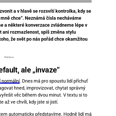
vonit a v hlavě se rozsvítí kontrolka, kdy se
po mně chce“. Neznámá čísla necháváme
eme a některé konverzace zvládneme lépe v
st ani rozmazlenost, spíš změna stylu
toho, že svět po nás pořád chce okamžitou
Reklama
fault, ale „invaze“
í normální
. Dnes má pro spoustu lidí příchuť
agovat hned, improvizovat, chytat správný
 vyřešit věc během dvou minut. V textu si to
až ve chvíli, kdy jste si jistí.
nátem automaticky představíme. Hodně lidí má