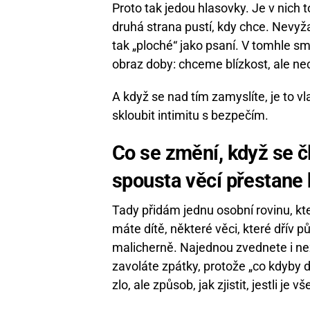
Proto tak jedou hlasovky. Je v nich 
druhá strana pustí, kdy chce. Nevyža
tak „ploché“ jako psaní. V tomhle s
obraz doby: chceme blízkost, ale ne
A když se nad tím zamyslíte, je to 
skloubit intimitu s bezpečím.
Co se změní, když se č
spousta věcí přestane 
Tady přidám jednu osobní rovinu, kt
máte dítě, některé věci, které dřív 
malicherně. Najednou zvednete i nez
zavoláte zpátky, protože „co kdyby d
zlo, ale způsob, jak zjistit, jestli je