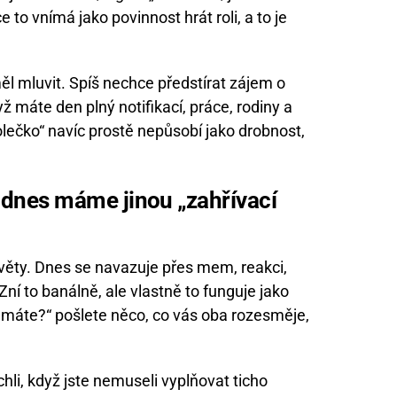
to vnímá jako povinnost hrát roli, a to je
ěl mluvit. Spíš nechce předstírat zájem o
 máte den plný notifikací, práce, rodiny a
olečko“ navíc prostě nepůsobí jako drobnost,
že dnes máme jinou „zahřívací
věty. Dnes se navazuje přes mem, reakci,
Zní to banálně, ale vlastně to funguje jako
se máte?“ pošlete něco, co vás oba rozesměje,
ychli, když jste nemuseli vyplňovat ticho