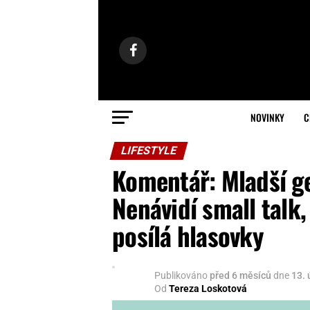
NOVINKY
C
LIFESTYLE
Komentář: Mladší g
Nenávidí small talk,
posílá hlasovky
Publikováno
před 6 měsíců
dne
13.
Od
Tereza Loskotová