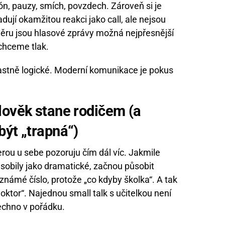
tón, pauzy, smích, povzdech. Zároveň si je
dují okamžitou reakci jako call, ale nejsou
měru jsou hlasové zprávy možná nejpřesnější
chceme tlak.
vlastně logické. Moderní komunikace je pokus
lověk stane rodičem (a
být „trapná“)
erou u sebe pozoruju čím dál víc. Jakmile
působily jako dramatické, začnou působit
námé číslo, protože „co kdyby školka“. A tak
oktor“. Najednou small talk s učitelkou není
 všechno v pořádku.