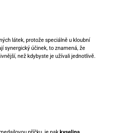
ných látek, protože speciálně u kloubní
mají synergický účinek, to znamená, že
vnější, než kdybyste je užívali jednotlivě.
o medailovou příčku, je pak
kyselina