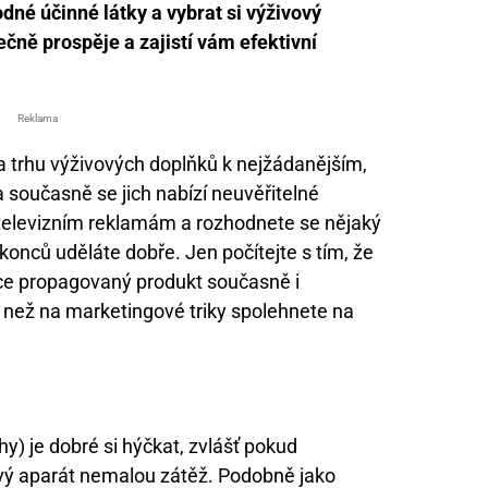
odné účinné látky a vybrat si výživový
čně prospěje a zajistí vám efektivní
Reklama
na trhu výživových doplňků k nejžádanějším,
současně se jich nabízí neuvěřitelné
 televizním reklamám a rozhodnete se nějaký
konců uděláte dobře. Jen počítejte s tím, že
íce propagovaný produkt současně i
c než na marketingové triky spolehnete na
hy) je dobré si hýčkat, zvlášť pokud
ový aparát nemalou zátěž. Podobně jako