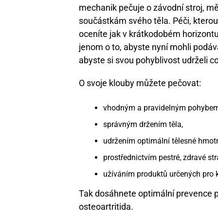
mechanik pečuje o závodní stroj, mě
součástkám svého těla. Péči, kterou
oceníte jak v krátkodobém horizontu
jenom o to, abyste nyní mohli podáva
abyste si svou pohyblivost udrželi co
O svoje klouby můžete pečovat:
vhodným a pravidelným pohybem
správným držením těla,
udržením optimální tělesné hmotn
prostřednictvím pestré, zdravé st
užíváním produktů určených pro k
Tak dosáhnete optimální prevence
osteoartritida.