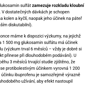
lukosamin sulfát
zamezuje rozkladu kloubní
dy. V dostatečných dávkách je schopen
 kolen a kyčlí, naopak jeho účinek na páteř
ším diskutabilní).
konce máme k dispozici výzkumy, na jejichž
ka 1 500 mg glukosamin sulfátu má účinek
 (výzkum trval 6 měsíců – vždy je dobré si
ekt přinese při dlouhodobém podávání). U
běhu 3 měsíců trvající studie zjištěno, že
se protibolestivým účinkem vyrovná 1 200
up účinku ibuprofenu je samozřejmě výrazně
ouhodobého užívání, aby efekt nastoupil