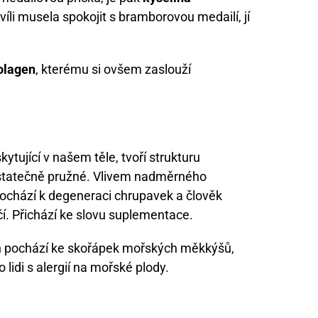
chvíli musela spokojit s bramborovou medailí, jí
olagen
, kterému si ovšem zaslouží
ytující v našem těle, tvoří strukturu
ostatečně pružné. Vlivem nadměrného
dochází k degeneraci chrupavek a člověk
í. Přichází ke slovu suplementace.
h pochází ke skořápek mořských měkkýšů,
lidi s alergií na mořské plody.