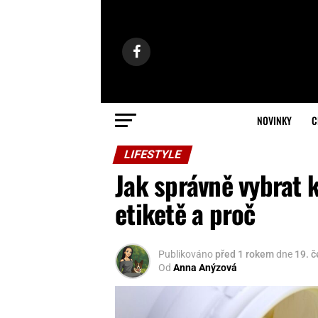
NOVINKY
C
LIFESTYLE
Jak správně vybrat 
etiketě a proč
Publikováno
před 1 rokem
dne
19. 
Od
Anna Anýzová