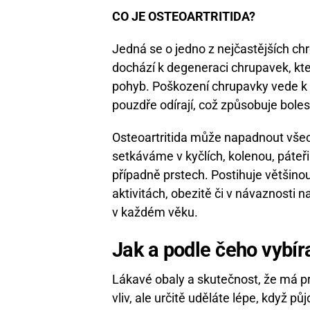
CO JE OSTEOARTRITIDA?
Jedná se o jedno z nejčastějších c
dochází k degeneraci chrupavek, kter
pohyb. Poškození chrupavky vede k 
pouzdře odírají, což způsobuje boles
Osteoartritida může napadnout všechn
setkáváme v kyčlích, kolenou, páteř
případně prstech. Postihuje většinou
aktivitách, obezitě či v návaznosti 
v každém věku.
Jak a podle čeho vybír
Lákavé obaly a skutečnost, že má pr
vliv, ale určitě uděláte lépe, když p