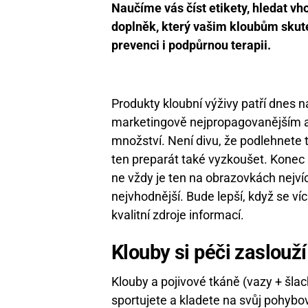
Naučíme vás číst etikety, hledat vh
doplněk, který vašim kloubům skute
prevenci i podpůrnou terapii.
Produkty kloubní výživy patří dnes 
marketingově nejpropagovanějším a 
množství. Není divu, že podlehnete
ten preparát také vyzkoušet. Konec 
ne vždy je ten na obrazovkách nejv
nejvhodnější. Bude lepší, když se ví
kvalitní zdroje informací.
Klouby si péči zaslouží
Klouby a pojivové tkáně (vazy + šlac
sportujete a kladete na svůj pohyb