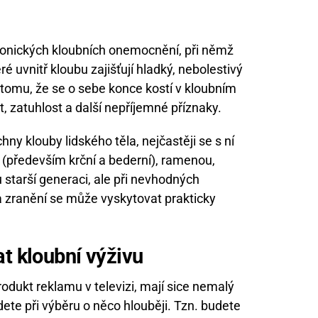
hronických kloubních onemocnění, při němž
é uvnitř kloubu zajišťují hladký, nebolestivý
tomu, že se o sebe konce kostí v kloubním
t, zatuhlost a další nepříjemné příznaky.
y klouby lidského těla, nejčastěji se s ní
i (především krční a bederní), ramenou,
 starší generaci, ale při nevhodných
na zranění se může vyskytovat prakticky
at kloubní výživu
odukt reklamu v televizi, mají sice nemalý
ůjdete při výběru o něco hlouběji. Tzn. budete