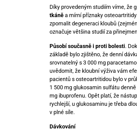
Díky provedeným studiím víme, že g
tkáně
a mírní příznaky osteoartriti
zpomalit degeneraci kloubů (zejména
označuje většina studií za přinejmen
Působí současně i proti bolesti
. Do
základě bylo zjištěno, že denní dáv
srovnatelný s 3 000 mg paracetamolu
uvědomit, že kloubní výživa vám ef
pacientů s osteoartritidou bylo v prů
1 500 mg glukosamin sulfátu denně 
mg ibuprofenu. Opět platí, že nást
rychlejší, u glukosaminu je třeba dl
v plné síle.
Dávkování