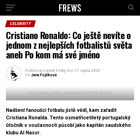
CELEBRITY
Cristiano Ronaldo: Co ještě nevíte o
jednom z nejlepších fotbalistů světa
aneb Po kom má své jméno
Publikováno
před 3 roky
dne
17. srpna 2023
Od
Jana Fojtíková
Zdroj: Fotografías Archimadrid / CC BY-SA 2.0
Nadšení fanoušci fotbalu jistě vědí, kam zařadit
Cristiana Ronalda. Tento osmatřicetiletý portugalský
útočník v současnosti působí jako kapitán saudského
klubu Al Nassr.