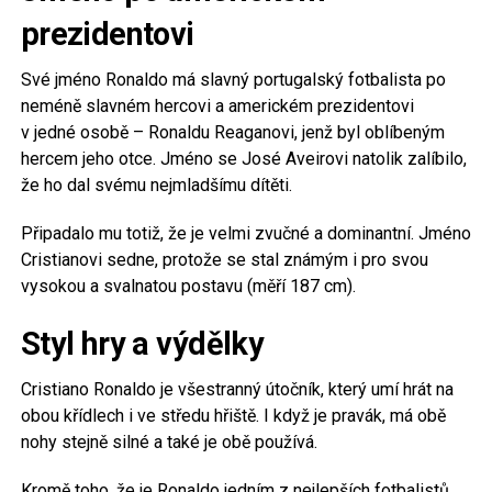
prezidentovi
Své jméno Ronaldo má slavný portugalský fotbalista po
neméně slavném hercovi a americkém prezidentovi
v jedné osobě – Ronaldu Reaganovi, jenž byl oblíbeným
hercem jeho otce. Jméno se José Aveirovi natolik zalíbilo,
že ho dal svému nejmladšímu dítěti.
Připadalo mu totiž, že je velmi zvučné a dominantní. Jméno
Cristianovi sedne, protože se stal známým i pro svou
vysokou a svalnatou postavu (měří 187 cm).
Styl hry a výdělky
Cristiano Ronaldo je všestranný útočník, který umí hrát na
obou křídlech i ve středu hřiště. I když je pravák, má obě
nohy stejně silné a také je obě používá.
Kromě toho, že je Ronaldo jedním z nejlepších fotbalistů