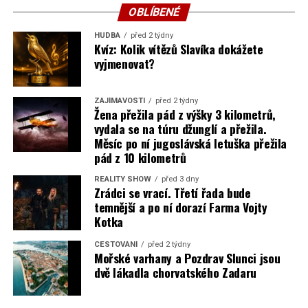
OBLÍBENÉ
HUDBA
před 2 týdny
Kvíz: Kolik vítězů Slavíka dokážete
vyjmenovat?
ZAJÍMAVOSTI
před 2 týdny
Žena přežila pád z výšky 3 kilometrů,
vydala se na túru džunglí a přežila.
Měsíc po ní jugoslávská letuška přežila
pád z 10 kilometrů
REALITY SHOW
před 3 dny
Zrádci se vrací. Třetí řada bude
temnější a po ní dorazí Farma Vojty
Kotka
CESTOVÁNÍ
před 2 týdny
Mořské varhany a Pozdrav Slunci jsou
dvě lákadla chorvatského Zadaru