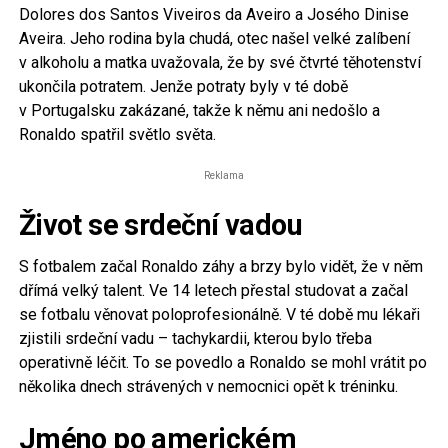
Dolores dos Santos Viveiros da Aveiro a Josého Dinise
Aveira. Jeho rodina byla chudá, otec našel velké zalíbení
v alkoholu a matka uvažovala, že by své čtvrté těhotenství
ukončila potratem. Jenže potraty byly v té době
v Portugalsku zakázané, takže k němu ani nedošlo a
Ronaldo spatřil světlo světa.
Reklama
Život se srdeční vadou
S fotbalem začal Ronaldo záhy a brzy bylo vidět, že v něm
dřímá velký talent. Ve 14 letech přestal studovat a začal
se fotbalu věnovat poloprofesionálně. V té době mu lékaři
zjistili srdeční vadu – tachykardii, kterou bylo třeba
operativně léčit. To se povedlo a Ronaldo se mohl vrátit po
několika dnech strávených v nemocnici opět k tréninku.
Jméno po americkém