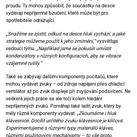
proudu. Ty mohou způsobit, že součástky na desce
vydávají nepříjemné bzučení, které může být pro
spotřebitele odrazující.
„Snažíme se zjistit, odkud na desce hluk vychází, a jaké
strategie můžeme použít k jeho zmírnění,“
vysvětluje
vedoucí týmu.
„Například jsme se pokusili umístit
kondenzátory v různých konfiguracích, aby se vibrace
vzájemně rušily.“
Také se zabývají dalšími komponenty počítačů, které
mohou vydávat zvuky – od zdroje napájení přes chladicí
ventilátor až po zvuk displeje při zvyšování podsvícení. Ne
veškerá jejich práce se ale točí kolem hledání
nepříjemných zvuků. Pomáhají také ladit zvuk, který by
měly různé komponenty vydávat.
„Zkoumáme i hluk
klávesnice. Docílit určitého zvuku klávesnice je klíčové.
Experimentujeme s různými typy materiálů kláves,
různými pružinovými mechanismy – to vše proto,