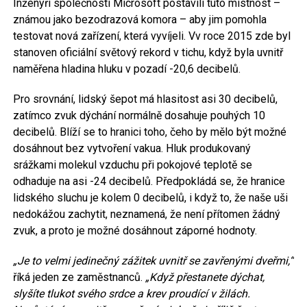
Inženýři společnosti Microsoft postavili tuto místnost –
známou jako bezodrazová komora – aby jim pomohla
testovat nová zařízení, která vyvíjeli. Vv roce 2015 zde byl
stanoven oficiální světový rekord v tichu, když byla uvnitř
naměřena hladina hluku v pozadí -20,6 decibelů.
Pro srovnání, lidský šepot má hlasitost asi 30 decibelů,
zatímco zvuk dýchání normálně dosahuje pouhých 10
decibelů. Blíží se to hranici toho, čeho by mělo být možné
dosáhnout bez vytvoření vakua. Hluk produkovaný
srážkami molekul vzduchu při pokojové teplotě se
odhaduje na asi -24 decibelů. Předpokládá se, že hranice
lidského sluchu je kolem 0 decibelů, i když to, že naše uši
nedokážou zachytit, neznamená, že není přítomen žádný
zvuk, a proto je možné dosáhnout záporné hodnoty.
„Je to velmi jedinečný zážitek uvnitř se zavřenými dveřmi,“
říká jeden ze zaměstnanců.
„Když přestanete dýchat,
slyšíte tlukot svého srdce a krev proudící v žilách.