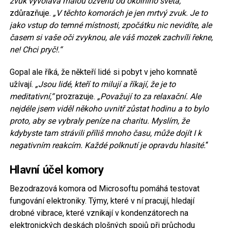
zvuk vyvolává malou ozvěnu od okolního světa,“
zdůrazňuje.
„V těchto komorách je jen mrtvý zvuk. Je to
jako vstup do temné místnosti, zpočátku nic nevidíte, ale
časem si vaše oči zvyknou,
ale váš mozek zachvíli řekne,
ne! Chci pryč!
.“
Gopal ale říká, že někteří lidé si pobyt v jeho komnatě
užívají.
„Jsou lidé, kteří to milují a říkají, že je to
meditativní,“
prozrazuje.
„Považují to za relaxační. Ale
nejdéle jsem viděl někoho uvnitř zůstat hodinu a to bylo
proto, aby se vybraly peníze na charitu. Myslím, že
kdybyste tam strávili příliš mnoho času,
může dojít I k
negativním reakcím
. Každé polknutí je opravdu hlasité.
“
Hlavní účel komory
Bezodrazová komora od Microsoftu pomáhá testovat
fungování elektroniky. Týmy, které v ní pracují, hledají
drobné vibrace, které vznikají v kondenzátorech na
elektronických deskách plošných spojů při průchodu