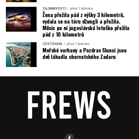
ZAJÍMAVOSTI
před 1 týdnem
Žena přežila pád z výšky 3 kilometrů,
vydala se na túru džunglí a přežila.
Měsíc po ní jugoslávská letuška přežila
pád z 10 kilometrů
CESTOVÁNÍ
před 1 týdnem
Mořské varhany a Pozdrav Slunci jsou
dvě lákadla chorvatského Zadaru