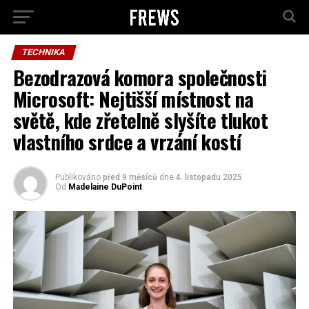
TECHNIKA
Bezodrazová komora společnosti
Microsoft: Nejtišší místnost na
světě, kde zřetelně slyšíte tlukot
vlastního srdce a vrzání kostí
Publikováno
před 9 měsíců
dne
4. listopadu 2025
Od
Madelaine DuPoint