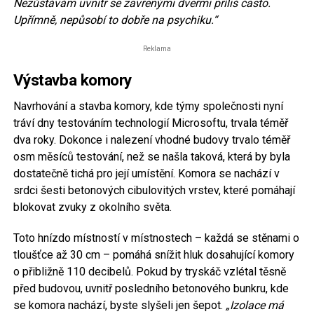
Nezůstávám uvnitř se zavřenými dveřmi příliš často.
Upřímně, nepůsobí to dobře na psychiku.
“
Reklama
Výstavba komory
Navrhování a stavba komory, kde týmy společnosti nyní
tráví dny testováním technologií Microsoftu, trvala téměř
dva roky. Dokonce i nalezení vhodné budovy trvalo téměř
osm měsíců testování, než se našla taková, která by byla
dostatečně tichá pro její umístění. Komora se nachází v
srdci šesti betonových cibulovitých vrstev, které pomáhají
blokovat zvuky z okolního světa.
Toto hnízdo místností v místnostech – každá se stěnami o
tloušťce až 30 cm – pomáhá snížit hluk dosahující komory
o přibližně 110 decibelů. Pokud by tryskáč vzlétal těsně
před budovou, uvnitř posledního betonového bunkru, kde
se komora nachází, byste slyšeli jen šepot.
„Izolace má