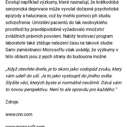
Existují například výzkumy, které naznačují, že krátkodobá
senzorická deprivace může vyvolat dočasné psychotické
epizody a halucinace, což by mohlo pomoci při studiu
schizofrenie. Umístění pacientů do tak neobvyklého
prostředí by pravděpodobně vyžadovalo množství
zvláštních právních povolení. Nabitý testovací program
laboratoře také ztěžuje nalezení času na takové studie.
Sami zaměstnanci Microsoftu však uvádějí, že výzkumy v
této oblasti jsou z jejich strany do budoucna možné.
„Když otevřete dveře, je to skoro jako vodopád zvuku, který
vám udeří do uší. Je to jako vystoupit do jiného světa.
Slyšíte věci, kterých byste si normálně nevšimli. Dává vám
to novou perspektivu. Není to ale opravdu pro každého.“
Zdroje:
www.cnn.com
www.microsoft.com