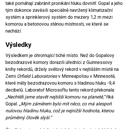
také pomáhají zabránit pronikání hluku dovnitř. Gopal a jeho
tým dokonce zavěsili speciálně navržený klimatizační
systém a sprinklerový systém do mezery 1,2 m mezi
komorou a betonovou stěnou místnosti, ve které se
nachází.
Výsledky
Výsledkem je ohromující tiché místo. Než do Gopalovy
bezodrazové komory dorazili úředníci z Guinnessovy
knihy rekordů, držely světový rekord v nejtišším místě na
Zemi
Orfield Laboratories
v Minneapolisu v Minnesotě,
které měly bezodrazovou komoru s hladinou hluku -9,4
decibelů. Laboratoř Microsoftu tento rekord překonala.
„Nechtěli jsme stavět nejtišší komoru na planetě,“
říká
Gopal.
„Mým záměrem bylo mít něco, co má alespoň
nulovou hladinu hluku, což je nejnižší hodnota, kterou
průměrný člověk slyší.“