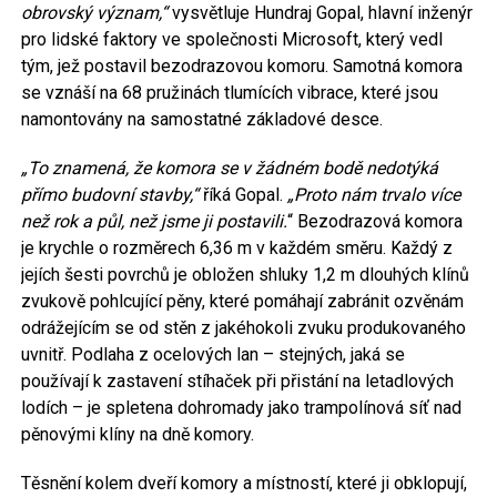
obrovský význam,“
vysvětluje Hundraj Gopal, hlavní inženýr
pro lidské faktory ve společnosti Microsoft, který vedl
tým, jež postavil bezodrazovou komoru. Samotná komora
se vznáší na 68 pružinách tlumících vibrace, které jsou
namontovány na samostatné základové desce.
„To znamená, že komora se v žádném bodě nedotýká
přímo budov
ní stavby
,“
říká Gopal.
„Proto nám trvalo více
než rok a půl, než jsme ji postavili.
“ Bezodrazová komora
je krychle o rozměrech 6,36 m v každém směru. Každý z
jejích šesti povrchů je obložen shluky 1,2 m dlouhých klínů
zvukově pohlcující pěny, které pomáhají zabránit ozvěnám
odrážejícím se od stěn z jakéhokoli zvuku produkovaného
uvnitř. Podlaha z ocelových lan – stejných, jaká se
používají k zastavení stíhaček při přistání na letadlových
lodích – je spletena dohromady jako trampolínová síť nad
pěnovými klíny na dně komory.
Těsnění kolem dveří komory a místností, které ji obklopují,