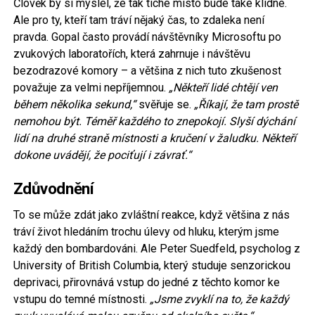
Člověk by si myslel, že tak tiché místo bude také klidné.
Ale pro ty, kteří tam tráví nějaký čas, to zdaleka není
pravda. Gopal často provádí návštěvníky Microsoftu po
zvukových laboratořích, která zahrnuje i návštěvu
bezodrazové komory – a většina z nich tuto zkušenost
považuje za velmi nepříjemnou.
„Někteří lidé chtějí ven
během několika sekund,“
svěřuje se.
„Říkají, že tam prostě
nemohou být. Téměř každého to znepokojí. Slyší dýchání
lidí na druhé straně místnosti a kručení v žaludku.
Někteří
dokone uvádějí, že pociťují i
závrať.“
Zdůvodnění
To se může zdát jako zvláštní reakce, když většina z nás
tráví život hledáním trochu úlevy od hluku, kterým jsme
každý den bombardováni. Ale Peter Suedfeld, psycholog z
University of British Columbia, který studuje senzorickou
deprivaci, přirovnává vstup do jedné z těchto komor ke
vstupu do temné místnosti.
„Jsme zvyklí na to, že každý