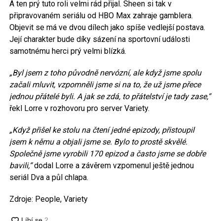
A ten prý tuto roli velmi rád přijal. Sheen si tak v
připravovaném seriálu od HBO Max zahraje gamblera.
Objevit se má ve dvou dílech jako spíše vedlejší postava.
Její charakter bude díky sázení na sportovní události
samotnému herci prý velmi blízká.
„Byl jsem z toho původně nervózní, ale když jsme spolu
začali mluvit, vzpomněli jsme si na to, že už jsme přece
jednou přátelé byli. A jak se zdá, to přátelství je tady zase,“
řekl Lorre v rozhovoru pro server Variety.
„Když přišel ke stolu na čtení jedné epizody, přistoupil
jsem k němu a objali jsme se. Bylo to prostě skvělé.
Společně jsme vyrobili 170 epizod a často jsme se dobře
bavili,“
dodal Lorre a závěrem vzpomenul ještě jednou
seriál Dva a půl chlapa.
Zdroje: People, Variety