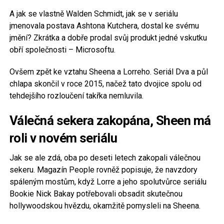
A jak se vlastně Walden Schmidt, jak se v seriálu
jmenovala postava Ashtona Kutchera, dostal ke svému
jmění? Zkrátka a dobře prodal svůj produkt jedné vskutku
obří společnosti – Microsoftu.
Ovšem zpět ke vztahu Sheena a Lorreho. Seriál Dva a půl
chlapa skončil v roce 2015, načež tato dvojice spolu od
tehdejšího rozloučení takřka nemluvila.
Válečná sekera zakopána, Sheen má
roli v novém seriálu
Jak se ale zdá, oba po deseti letech zakopali válečnou
sekeru. Magazín People rovněž popisuje, že navzdory
spáleným mostům, když Lorre a jeho spolutvůrce seriálu
Bookie Nick Bakay potřebovali obsadit skutečnou
hollywoodskou hvězdu, okamžitě pomysleli na Sheena.