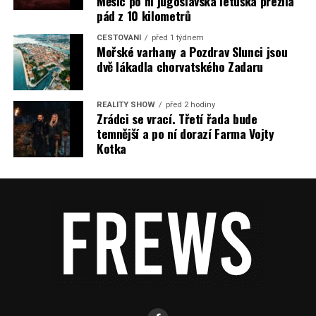
Měsíc po ní jugoslávská letuška přežila
pád z 10 kilometrů
CESTOVÁNÍ
před 1 týdnem
Mořské varhany a Pozdrav Slunci jsou
dvě lákadla chorvatského Zadaru
REALITY SHOW
před 2 hodiny
Zrádci se vrací. Třetí řada bude
temnější a po ní dorazí Farma Vojty
Kotka