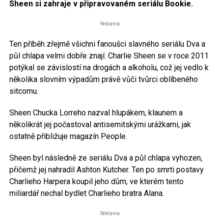
Sheen si zahraje v připravovaném seriálu Bookie.
Reklama
Ten příběh zřejmě všichni fanoušci slavného seriálu Dva a
půl chlapa velmi dobře znají. Charlie Sheen se v roce 2011
potýkal se závislostí na drogách a alkoholu, což jej vedlo k
několika slovním výpadům právě vůči tvůrci oblíbeného
sitcomu.
Sheen Chucka Lorreho nazval hlupákem, klaunem a
několikrát jej počastoval antisemitskými urážkami, jak
ostatně přibližuje magazín People.
Sheen byl následně ze seriálu Dva a půl chlapa vyhozen,
přičemž jej nahradil Ashton Kutcher. Ten po smrti postavy
Charlieho Harpera koupil jeho dům, ve kterém tento
miliardář nechal bydlet Charlieho bratra Alana.
Reklama