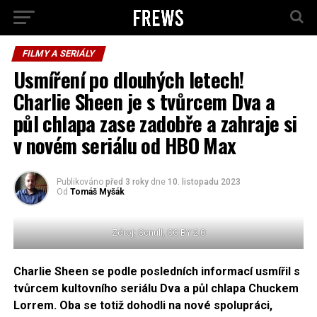
FILMY A SERIÁLY
Usmíření po dlouhých letech!
Charlie Sheen je s tvůrcem Dva a
půl chlapa zase zadobře a zahraje si
v novém seriálu od HBO Max
Publikováno
před 3 roky
dne
10. listopadu 2023
Od
Tomáš Myšák
Zdroj: Ccnull, CC BY 2.0
Charlie Sheen se podle posledních informací usmířil s
tvůrcem kultovního seriálu Dva a půl chlapa Chuckem
Lorrem. Oba se totiž dohodli na nové spolupráci,